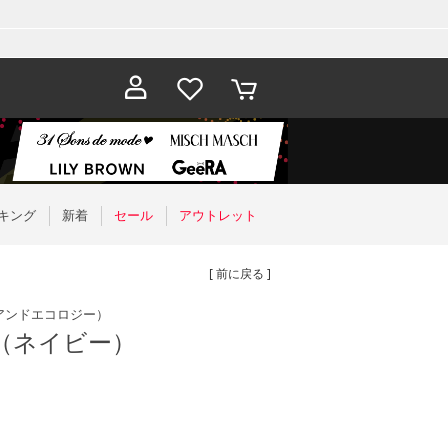
お気に入
カート
り
キング
新着
セール
アウトレット
[ 前に戻る ]
アンドエコロジー）
（ネイビー）