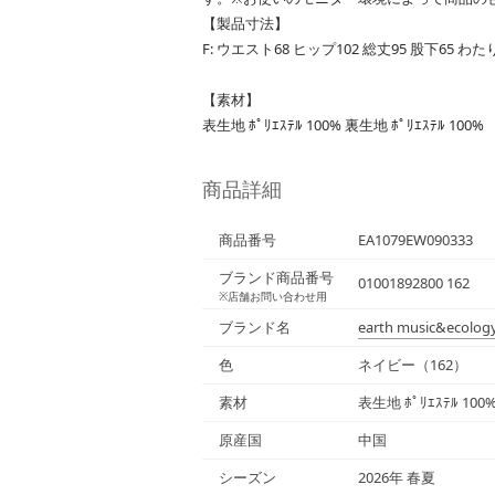
【製品寸法】
F: ウエスト68 ヒップ102 総丈95 股下65 わたり
【素材】
表生地 ﾎﾟﾘｴｽﾃﾙ 100% 裏生地 ﾎﾟﾘｴｽﾃﾙ 100%
商品詳細
商品番号
EA1079EW090333
ブランド商品番号
01001892800 162
※店舗お問い合わせ用
ブランド名
earth music&ecolog
色
ネイビー（162）
素材
表生地 ﾎﾟﾘｴｽﾃﾙ 100%
原産国
中国
シーズン
2026年 春夏