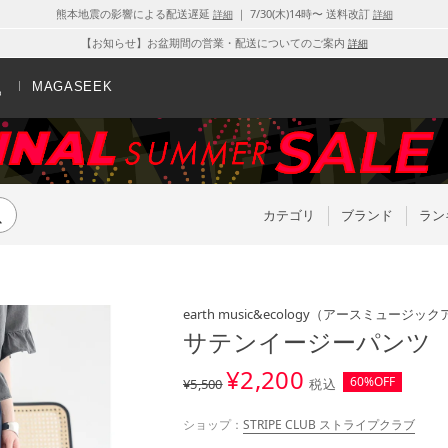
熊本地震の影響による配送遅延
｜ 7/30(木)14時〜 送料改訂
詳細
詳細
【お知らせ】お盆期間の営業・配送についてのご案内
詳細
MAGASEEK
カテゴリ
ブランド
ラン
earth music&ecology
（アースミュージック
サテンイージーパンツ 
¥
2,200
60%OFF
¥5,500
税込
ショップ：
STRIPE CLUB ストライプクラブ