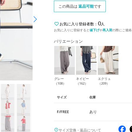
この商品は
返品可能
です
0
お気に入り登録者数：
人
お気に入りに登録すると
値下げ
や
再入荷
の際にご連絡
バリエーション
グレー
ネイビー
エクリュ
（108）
（162）
（209）
サイズ
在庫
F/FREE
あり
サイズ交換・返品について