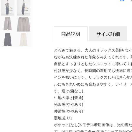
商品説明
サイズ詳細
とろみで魅せる、大人のリラックス美脚パン
ながらも洗練された印象を与えてくれます。
自然とすっきりとしたシルエットに導いてく
付け感が少なく、長時間の着用でも快適に過
インを拾いにくく、リラックスしたはき心地
ルにもきれいめにも合わせやすく、デイリー
す。透け感[なし]
生地の厚さ[普通]
光沢感[ややあり]
伸縮性[ややあり]
裏地[あり]
ポケット[なし]※モデル着用画像は、光の当
す。※お使いのモニター環境によって商品の