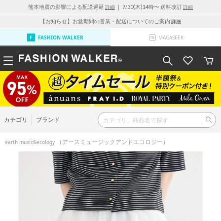
熊本地震の影響による配送遅延
｜ 7/30(木)14時〜 送料改訂
詳細
詳細
【お知らせ】お盆期間の営業・配送についてのご案内
詳細
FASHION WALKER
MAGASEEK
カテゴリ
ブランド
（アースミュージックアンドエコロジー）
earth music&ecology