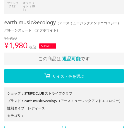
ブラック
オフホワ
（112）
イト（10
1）
earth music&ecology
（アースミュージックアンドエコロジー）
バルーンスカート （オフホワイト）
¥4,950
¥
1,980
60%OFF
税込
この商品は
返品可能
です
サイズ・色を選ぶ
ショップ
：
STRIPE CLUB ストライプクラブ
ブランド
：
earth music&ecology
（アースミュージックアンドエコロジー）
性別タイプ
：
レディース
カテゴリ
：