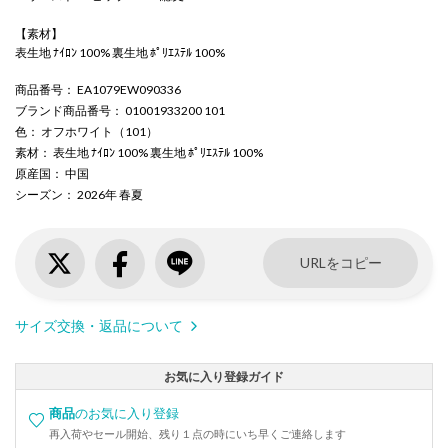
【素材】
表生地 ﾅｲﾛﾝ 100% 裏生地 ﾎﾟﾘｴｽﾃﾙ 100%
商品番号
： EA1079EW090336
ブランド商品番号
： 01001933200 101
色
： オフホワイト（101）
素材
： 表生地 ﾅｲﾛﾝ 100% 裏生地 ﾎﾟﾘｴｽﾃﾙ 100%
原産国
： 中国
シーズン
： 2026年 春夏
URLをコピー
サイズ交換・返品について
お気に入り登録ガイド
商品
のお気に入り登録
再入荷やセール開始、残り１点の時にいち早くご連絡します