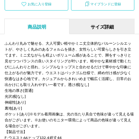
お気に入り登録
マイブランドに登録
商品説明
サイズ詳細
ふんわり丸みで魅せる、大人可愛い軽やかミニ丈立体的なバルーンシルエッ
トが、やさしく丸みのあるフォルムを描き、女性らしい可愛らしさを引き立
てます。ミニ丈ながらも程よいボリューム感があることで、脚をすっきりと
見せつつバランスの良いスタイリングが叶います。軽やかな素材感で動くた
びにふんわりと揺れ、シンプルなトップスと合わせるだけで華やかな印象に
仕上がるのが魅力です。ウエストはバックゴム仕様で、締め付け感が少なく
快適なはき心地です。カジュアルからきれいめまで幅広く活躍し、日常のお
出かけにも取り入れやすい一着です。透け感[なし]
生地の厚さ[普通]
光沢感[なし]
伸縮性[あり]
裏地[あり]
ポケット[あり]※モデル着用画像は、光の当たり具合で色味が違って見える場
合がございます。※お使いのモニター環境によって商品の色味が違って見え
る場合がございます。
【製品寸法】
F: ウエスト66 ヒップ132.4 総丈44