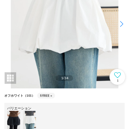
1
/
34
1
F/FREE
○
オフホワイト（101）
バリエーション