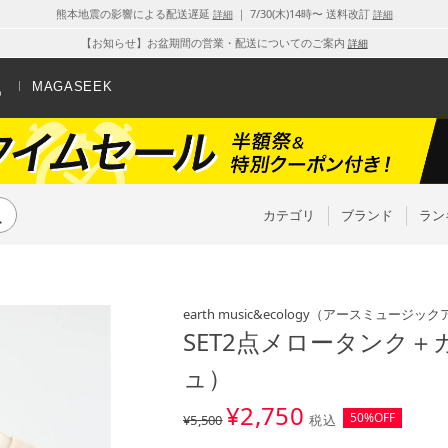
熊本地震の影響による配送遅延
｜ 7/30(木)14時〜 送料改訂
詳細
詳細
【お知らせ】お盆期間の営業・配送についてのご案内
詳細
MAGASEEK
カテゴリ
ブランド
ラン
earth music&ecology
（アースミュージック
SET2点メロータンク＋
ュ）
¥
2,750
50%OFF
¥5,500
税込