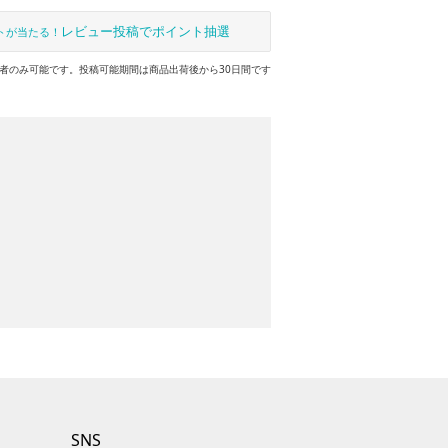
レビュー投稿でポイント抽選
トが当たる！
者のみ可能です。投稿可能期間は商品出荷後から30日間です
SNS