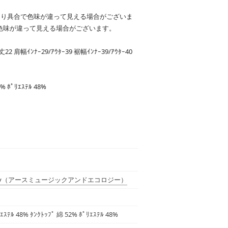
たり具合で色味が違って見える場合がございま
色味が違って見える場合がございます。
袖丈22 肩幅ｲﾝﾅｰ29/ｱｳﾀｰ39 裾幅ｲﾝﾅｰ39/ｱｳﾀｰ40
2% ﾎﾟﾘｴｽﾃﾙ 48%
y
（アースミュージックアンドエコロジー）
ｴｽﾃﾙ 48% ﾀﾝｸﾄｯﾌﾟ 綿 52% ﾎﾟﾘｴｽﾃﾙ 48%