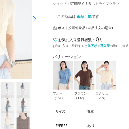
ショップ：
STRIPE CLUB ストライプクラブ
この商品は
返品可能
です
ポスト投函対象品 (単品注文の場合)
0
お気に入り登録者数：
人
お気に入りに登録すると
値下げ
や
再入荷
の際にご連絡
バリエーション
ブルー
ブラウン
エクリュ
（154）
（132）
（209）
サイズ
在庫
F/FREE
あり