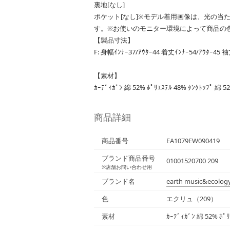
裏地[なし]
ポケット[なし]※モデル着用画像は、光の当
す。※お使いのモニター環境によって商品の
【製品寸法】
F: 身幅ｲﾝﾅｰ37/ｱｳﾀｰ44 着丈ｲﾝﾅｰ54/ｱｳﾀｰ45 
【素材】
ｶｰﾃﾞｨｶﾞﾝ 綿 52% ﾎﾟﾘｴｽﾃﾙ 48% ﾀﾝｸﾄｯﾌﾟ 綿 5
商品詳細
商品番号
EA1079EW090419
ブランド商品番号
01001520700 209
※店舗お問い合わせ用
ブランド名
earth music&ecolog
色
エクリュ（209）
素材
ｶｰﾃﾞｨｶﾞﾝ 綿 52% ﾎﾟﾘ