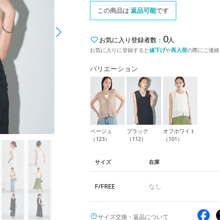
この商品は
返品可能
です
0
お気に入り登録者数：
人
お気に入りに登録すると
値下げ
や
再入荷
の際にご連絡
バリエーション
ベージュ
ブラック
オフホワイト
（123）
（112）
（101）
サイズ
在庫
F/FREE
なし
サイズ交換・返品について