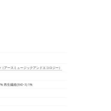
y
（アースミュージックアンドエコロジー）
37% 再生繊維(ｾﾙﾛｰｽ) 1%