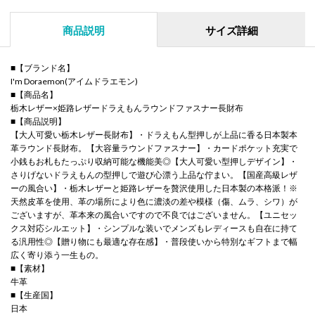
商品説明
サイズ詳細
■【ブランド名】
I'm Doraemon(アイムドラエモン)
■【商品名】
栃木レザー×姫路レザードラえもんラウンドファスナー長財布
■【商品説明】
【大人可愛い栃木レザー長財布】・ドラえもん型押しが上品に香る日本製本
革ラウンド長財布。【大容量ラウンドファスナー】・カードポケット充実で
小銭もお札もたっぷり収納可能な機能美◎【大人可愛い型押しデザイン】・
さりげないドラえもんの型押しで遊び心漂う上品な佇まい。【国産高級レザ
ーの風合い】・栃木レザーと姫路レザーを贅沢使用した日本製の本格派！※
天然皮革を使用、革の場所により色に濃淡の差や模様（傷、ムラ、シワ）が
ございますが、革本来の風合いですので不良ではございません。【ユニセッ
クス対応シルエット】・シンプルな装いでメンズもレディースも自在に持て
る汎用性◎【贈り物にも最適な存在感】・普段使いから特別なギフトまで幅
広く寄り添う一生もの。
■【素材】
牛革
■【生産国】
日本