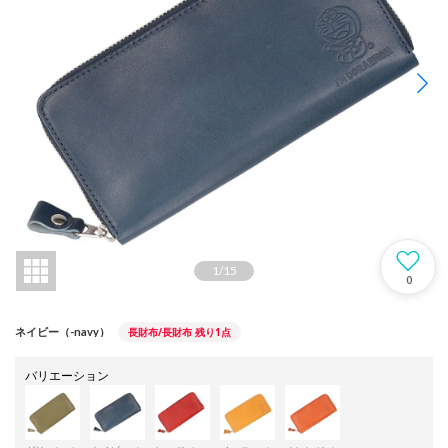
1
/
15
0
長財布/長財布
残り1点
ネイビー（-navy）
バリエーション