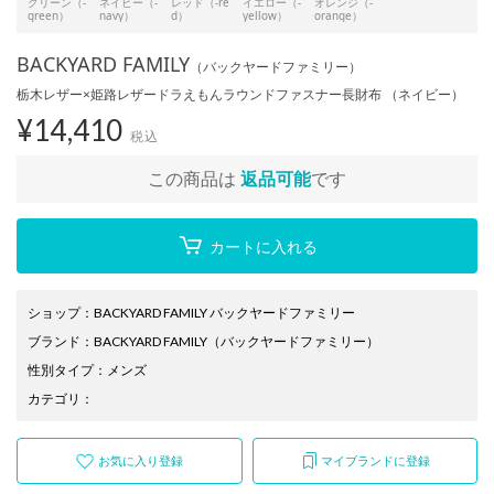
グリーン（-
ネイビー（-
レッド（-re
イエロー（-
オレンジ（-
green）
navy）
d）
yellow）
orange）
BACKYARD FAMILY
（バックヤードファミリー）
栃木レザー×姫路レザードラえもんラウンドファスナー長財布 （ネイビー）
¥
14,410
税込
この商品は
返品可能
です
カートに入れる
ショップ
：
BACKYARD FAMILY バックヤードファミリー
ブランド
：
BACKYARD FAMILY
（バックヤードファミリー）
性別タイプ
：
メンズ
カテゴリ
：
お気に入り登録
マイブランドに登録