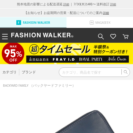
熊本地震の影響による配送遅延
｜ 7/30(木)14時〜 送料改訂
詳細
詳細
【お知らせ】お盆期間の営業・配送についてのご案内
詳細
FASHION WALKER
MAGASEEK
カテゴリ
ブランド
（バックヤードファミリー）
BACKYARD FAMILY