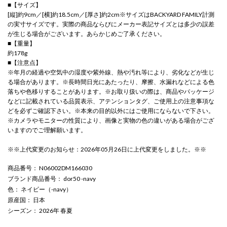
■【サイズ】
[縦]約9cm／[横]約18.5cm／[厚さ]約2cm※サイズはBACKYARD FAMILY計測
の実寸サイズです。実際の商品ならびにメーカー表記サイズとは多少の誤差
が生じる場合がございます。あらかじめご了承ください。
■【重量】
約178g
■【注意点】
※年月の経過や空気中の湿度や紫外線、熱や汚れ等により、劣化などが生じ
る場合があります。※長時間日光にあたったり、摩擦、水漏れなどによる色
落ちや色移りすることがあります。※お取り扱いの際は、商品やパッケージ
などに記載されている品質表示、アテンションタグ、ご使用上の注意事項な
どを必ずご確認下さい。※本来の目的以外にはご使用にならないで下さい。
※カメラやモニターの性質により、画像と実物の色の違いがある場合がござ
いますのでご理解願います。
※※上代変更のお知らせ：2026年05月26日に上代変更をしました。※※
商品番号
： N06002DM166030
ブランド商品番号
： dor50 -navy
色
： ネイビー（-navy）
原産国
： 日本
シーズン
： 2026年 春夏