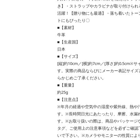
き】・ストラップやカラビナが取り付けられ
活躍！【贈り物にも最適】・落ち着いたトー
トにもぴったり〇
■【素材】
牛革
■【生産国】
日本
■【サイズ】
[縦]約10cm／[横]約7cm／[厚さ]約0.5cm※
す。実際の商品ならびにメーカー表記サイズ
らかじめご了承ください。
■【重量】
約25g
■【注意点】
※年月の経過や空気中の湿度や紫外線、熱や
す。※長時間日光にあたったり、摩擦、水漏
す。※お取り扱いの際は、商品やパッケージ
タグ、ご使用上の注意事項などを必ずご確認
いで下さい。※カメラやモニターの性質によ