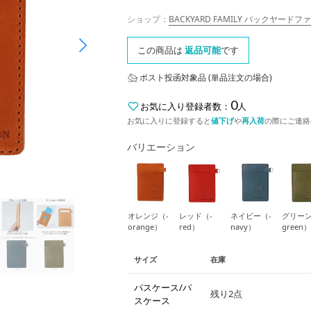
ショップ：
BACKYARD FAMILY バックヤード
この商品は
返品可能
です
ポスト投函対象品 (単品注文の場合)
0
お気に入り登録者数：
人
お気に入りに登録すると
値下げ
や
再入荷
の際にご連絡
バリエーション
オレンジ（-
レッド（-
ネイビー（-
グリーン
orange）
red）
navy）
green）
サイズ
在庫
パスケース/パ
残り2点
スケース