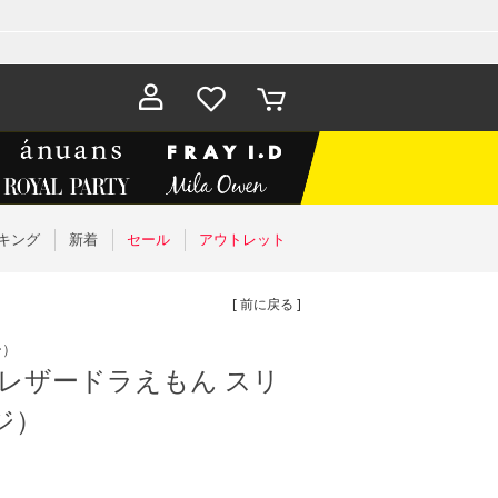
お気に入
カート
り
キング
新着
セール
アウトレット
[ 前に戻る ]
ー）
路レザードラえもん スリ
ジ）