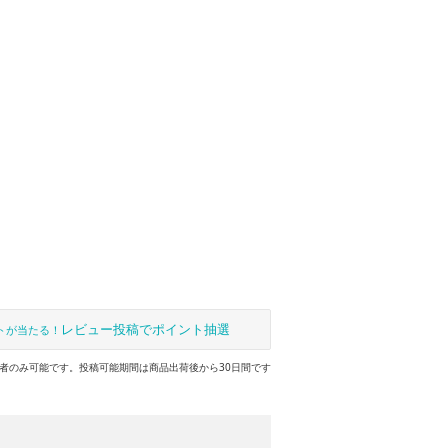
レビュー投稿でポイント抽選
トが当たる！
者のみ可能です。投稿可能期間は商品出荷後から30日間です