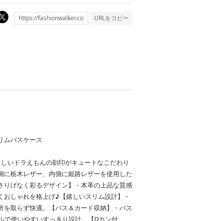
URLをコピー
スリムパスケース
らしいドラえもんの刻印がキュートなこだわり
側に栃木レザー、内側に姫路レザーを使用した
さりげなく彩るデザイン】・本革の上品な質感
くおしゃれを格上げ♪【嬉しいスリム設計】・
所を取らず快適。【パス＆カード収納】・パス
ルで使いやすいすっきり設計。【Dカン付