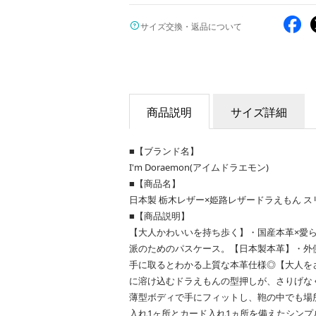
サイズ交換・返品について
商品説明
サイズ詳細
■【ブランド名】
I'm Doraemon(アイムドラエモン)
■【商品名】
日本製 栃木レザー×姫路レザードラえもん 
■【商品説明】
【大人かわいいを持ち歩く】・国産本革×愛
派のためのパスケース。【日本製本革】・外
手に取るとわかる上質な本革仕様◎【大人を
に溶け込むドラえもんの型押しが、さりげな
薄型ボディで手にフィットし、鞄の中でも場
入れ1ヶ所とカード入れ1ヵ所を備えたシンプ