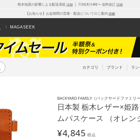
熊本地震の影響による配送遅延
｜ 7/30(木)14時〜 送料改訂
詳細
詳細
【お知らせ】お盆期間の営業・配送についてのご案内
詳細
MAGASEEK
カテゴリ
ブランド
ラン
BACKYARD FAMILY
（バックヤードファミリ
日本製 栃木レザー×姫
ムパスケース （オレン
¥
4,845
税込