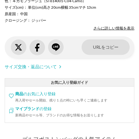
色
： 4-カモフラージュ（ST614001-C04-Camo）
サイズ(cm)
： 単位(cm)高さ 20cm横幅 35cmマチ 13cm
原産国
： 中国
クロージング
： ジッパー
さらに詳しい情報を表示
URLをコピー
サイズ交換・返品について
お気に入り登録ガイド
商品
のお気に入り登録
再入荷やセール開始、残り１点の時にいち早くご連絡します
マイブランド
の登録
新商品やセール等、ブランドのお得な情報をお送りします
ゴルフボストンバッグの人気アイテム