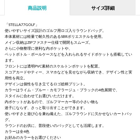
商品説明
サイズ詳細
「STELLA77GOLF」
使いやすいサイズ設計のゴルフ用ロゴ入りラウンドバッグ。
本体素材には軽量で耐久性のあるSBRポリエステルを使用。
メイン収納はZIPファスナー仕様で開閉もスムーズ。
さらに小物整理に便利な内ポケットや、
ペットボトル・ボールケースなどを入れられるサイドポケットも搭載してい
ます。
フロントには透明PVC素材のスケルトンポケットを配置。
スコアカードやティー、スマホなどを見せながら収納でき、デザイン性と実
用性を両立。
デザインは個性を引き立てるロゴ総柄プリント。
カラーはライム・ブルー・カモフラージュ・ブラックの4色展開で、
スタイルに合わせてお選びいただけます。
内ポケットがあるので、ゴルフマーカー等の小さい物も
迷子にならず、さっと取り出すことができます。
使いやすさと遊び心を兼ね備えた、ゴルフラウンドに欠かせないカートバッ
グ。
ラウンドのお供に、普段使いのバッグとしても活躍します。
カラーは全4色
お好みのカラーをお選びください