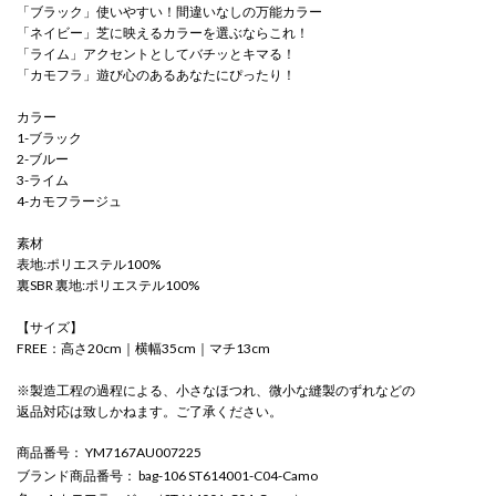
「ブラック」使いやすい！間違いなしの万能カラー
「ネイビー」芝に映えるカラーを選ぶならこれ！
「ライム」アクセントとしてバチッとキマる！
「カモフラ」遊び心のあるあなたにぴったり！
カラー
1-ブラック
2-ブルー
3-ライム
4-カモフラージュ
素材
表地:ポリエステル100%
裏SBR 裏地:ポリエステル100%
【サイズ】
FREE：高さ20cm｜横幅35cm｜マチ13cm
※製造工程の過程による、小さなほつれ、微小な縫製のずれなどの
返品対応は致しかねます。ご了承ください。
商品番号
： YM7167AU007225
ブランド商品番号
： bag-106 ST614001-C04-Camo