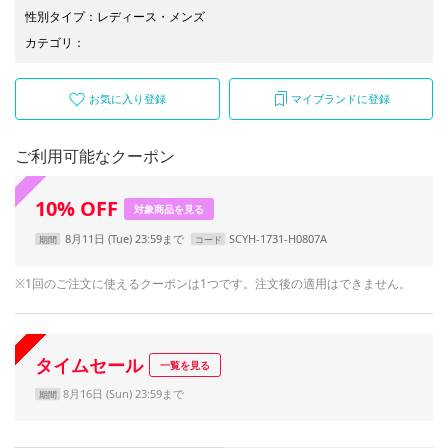
性別タイプ
：
レディース
・
メンズ
カテゴリ
：
お気に入り登録
マイブランドに登録
ご利用可能なクーポン
10
%
OFF
対象商品を見る
8月11日 (Tue) 23:59まで
SCYH-1731-H0807A
期間
コード
※1回のご注文に使えるクーポンは1つです。注文後の適用はできません。
タイムセール
一覧を見る
8月16日 (Sun) 23:59まで
期間