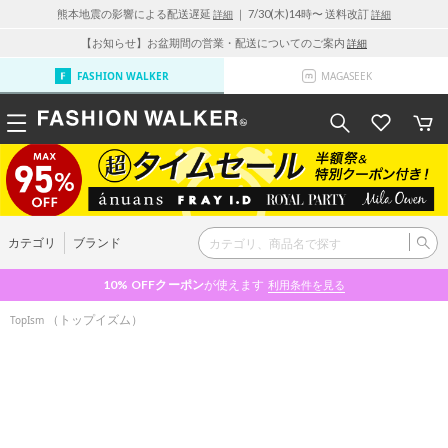
熊本地震の影響による配送遅延
｜ 7/30(木)14時〜 送料改訂
詳細
詳細
【お知らせ】お盆期間の営業・配送についてのご案内
詳細
FASHION WALKER
MAGASEEK
カテゴリ
ブランド
10% OFF
クーポン
が使えます
利用条件を見る
（トップイズム）
TopIsm