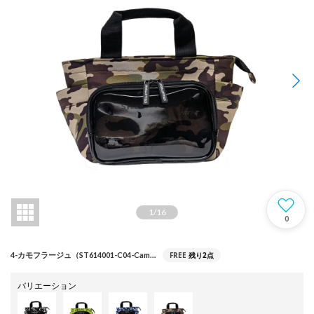
1
/
16
0
FREE
残り2点
4-カモフラージュ（ST614001-C04-Camo）
バリエーション