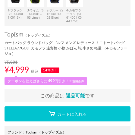
1-ブラック
3-ライム（S
2-ブルー（S
4-カモフラ
（ST61400
T614001-C
T614001-C
ージュ（ST
1-C01-Bk）
03-Lime）
02-Blue）
614001-C0
4-Camo）
TopIsm
（トップイズム）
カートバッグ ラウンドバッグ ゴルフ メンズ レディース ミニトートバッグ
STELLA77GOLF カモフラ 迷彩柄 小物 かばん 鞄 小さめ 軽量 （4-カモフラー
ジュ）
¥5,881
¥
4,999
14%OFF
税込
クーポンを使えばさらに
499
円引き！
※適用条件
この商品は
返品可能
です
カートに入れる
ブランド
：
TopIsm
（トップイズム）