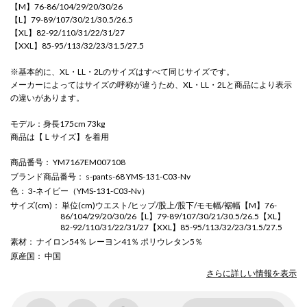
【M】76-86/104/29/20/30/26
【L】79-89/107/30/21/30.5/26.5
【XL】82-92/110/31/22/31/27
【XXL】85-95/113/32/23/31.5/27.5
※基本的に、XL・LL・2Lのサイズはすべて同じサイズです。
メーカーによってはサイズの呼称が違うため、XL・LL・2Lと商品により表示
の違いがあります。
モデル：身長175cm 73kg
商品は【Ｌサイズ】を着用
商品番号
： YM7167EM007108
ブランド商品番号
： s-pants-68 YMS-131-C03-Nv
色
： 3-ネイビー（YMS-131-C03-Nv）
サイズ(cm)
： 単位(cm)ウエスト/ヒップ/股上/股下/モモ幅/裾幅【M】76-
86/104/29/20/30/26【L】79-89/107/30/21/30.5/26.5【XL】
82-92/110/31/22/31/27【XXL】85-95/113/32/23/31.5/27.5
素材
： ナイロン54％ レーヨン41％ ポリウレタン5％
原産国
： 中国
さらに詳しい情報を表示