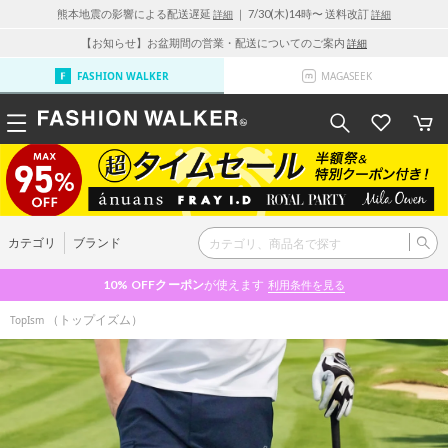
熊本地震の影響による配送遅延
｜ 7/30(木)14時〜 送料改訂
詳細
詳細
【お知らせ】お盆期間の営業・配送についてのご案内
詳細
FASHION WALKER
MAGASEEK
カテゴリ
ブランド
10% OFF
クーポン
が使えます
利用条件を見る
（トップイズム）
TopIsm