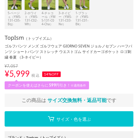
5-ベージ
2-ホワイ
4-チャコ
3-ネイビ
1-ブラッ
ュ（YMS-
ト（YMS-
ール（YM
ー（YMS-
ク（YMS-
131-C05-
131-C02-
S-131-C0
131-C03-
131-C01-
Bg）
Wh）
4-Cha）
Nv）
Bk）
TopIsm
（トップイズム）
ゴルフパンツ メンズ ゴルフウェア GIORNO SEVEN ジョルノセブン ハーフパ
ンツ ショートパンツ ストレッチ ウエストゴム サイドカーゴポケット ロゴ刺
繍 春夏 （3-ネイビー）
¥7,057
¥
5,999
14%OFF
税込
クーポンを使えばさらに
599
円引き！
※適用条件
この商品は
サイズ交換無料・返品可能
です
サイズ・色を選ぶ
ブランド
：
TopIsm
（トップイズム）