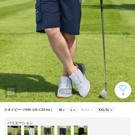
1
/
22
0
M
○
L
○
XL/LL
×
XXL/3L
○
3-ネイビー（YMS-131-C03-Nv）
バリエーション