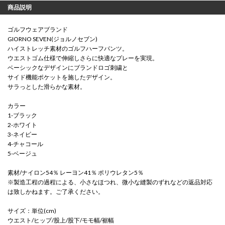
商品説明
ゴルフウェアブランド
GIORNO SEVEN(ジョルノセブン)
ハイストレッチ素材のゴルフハーフパンツ。
ウエストゴム仕様で伸縮しさらに快適なプレーを実現。
ベーシックなデザインにブランドロゴ刺繍と
サイド機能ポケットを施したデザイン。
サラっとした滑らかな素材。
カラー
1-ブラック
2-ホワイト
3-ネイビー
4-チャコール
5-ベージュ
素材/ナイロン54％ レーヨン41％ ポリウレタン5％
※製造工程の過程による、小さなほつれ、微小な縫製のずれなどの返品対応
は致しかねます。ご了承ください。
サイズ：単位(cm)
ウエスト/ヒップ/股上/股下/モモ幅/裾幅