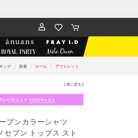
お気に入
カート
り
キング
新着
セール
アウトレット
[ 前に戻る ]
ポン
が使えます
利用条件を見る
オープンカラーシャツ
ョルノセブン トップス スト