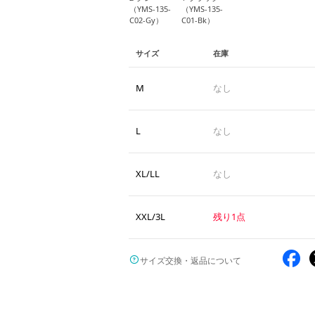
（YMS-135-
（YMS-135-
C02-Gy）
C01-Bk）
サイズ
在庫
M
なし
L
なし
XL/LL
なし
XXL/3L
残り1点
サイズ交換・返品について