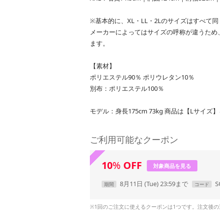
※基本的に、XL・LL・2Lのサイズはすべて
メーカーによってはサイズの呼称が違うため、
ます。
【素材】
ポリエステル90％ ポリウレタン10％
別布：ポリエステル100％
モデル：身長175cm 73kg 商品は【Lサイズ
ご利用可能なクーポン
10
%
OFF
対象商品を見る
8月11日 (Tue) 23:59まで
S
期間
コード
※1回のご注文に使えるクーポンは1つです。注文後