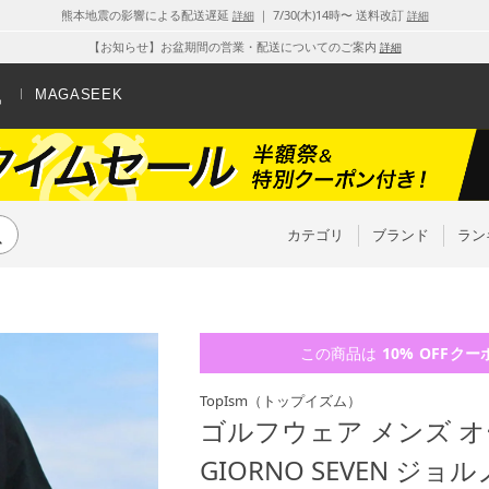
熊本地震の影響による配送遅延
｜ 7/30(木)14時〜 送料改訂
詳細
詳細
【お知らせ】お盆期間の営業・配送についてのご案内
詳細
MAGASEEK
カテゴリ
ブランド
ラン
この商品は
10% OFF
クー
TopIsm
（トップイズム）
ゴルフウェア メンズ 
GIORNO SEVEN ジ