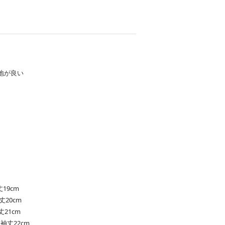
地が良い
。
。
19cm
丈20cm
丈21cm
｜袖丈22cm