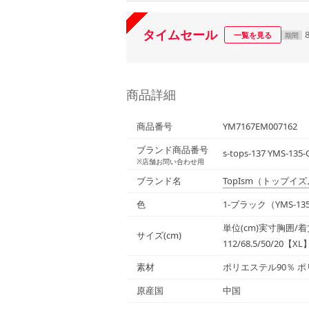
タイムセール
一覧を見る
期間
商品詳細
商品番号
YM7167EM007162
ブランド商品番号
s-tops-137 YMS-135-
※店舗お問い合わせ用
ブランド名
TopIsm
（トップイズ
色
1-ブラック（YMS-135
単位(cm)実寸胸囲/着丈
サイズ(cm)
112/68.5/50/20【XL
素材
ポリエステル90％ 
原産国
中国