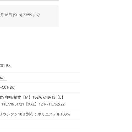
8月16日 (Sun) 23:59まで
C01-Bk
ム）
-C01-Bk）
/肩幅/袖丈【M】108/67/49/19【L】
】118/70/51/21【XXL】124/71.5/52/22
ポリウレタン10％別布：ポリエステル100％