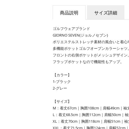
商品説明
サイズ詳細
ゴルフウェアブランド
GIORNO SEVEN(ジョルノセブン)
ポリエステルストレッチ素材の風合いと着心
多機能ポケットゴルフオープンカラーシャツ
フロントの右側ポケットがメッシュデザイン
フラップポケットなので機能性もアップ。
【カラー】
1-ブラック
2-グレー
【サイズ】
M：着丈67cm｜胸囲108cm｜肩幅49cm｜袖丈
L：着丈68.5cm｜胸囲112cm｜肩幅50cm｜袖
XL：着丈70cm｜胸囲118cm｜肩幅51cm｜袖
XXL：着丈71.5cm｜胸囲124cm｜肩幅52cm