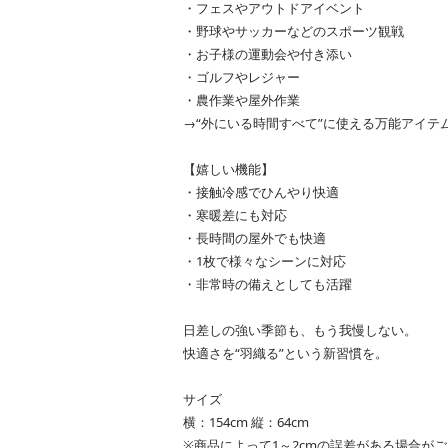
・フェスやアウトドアイベント
・野球やサッカーなどのスポーツ観戦
・お子様の運動会や付き添い
・ゴルフやレジャー
・農作業や屋外作業
→“外にいる時間すべて”に使える万能アイテ
【嬉しい機能】
・接触冷感でひんやり快適
・寒暖差にも対応
・長時間の屋外でも快適
・1枚で様々なシーンに対応
・非常時の備えとしても活躍
日差しの強い季節も、もう我慢しない。
快適さを“羽織る”という新習慣を。
サイズ
横：154cm 縦：64cm
※商品によって1～2cmの誤差がある場合が