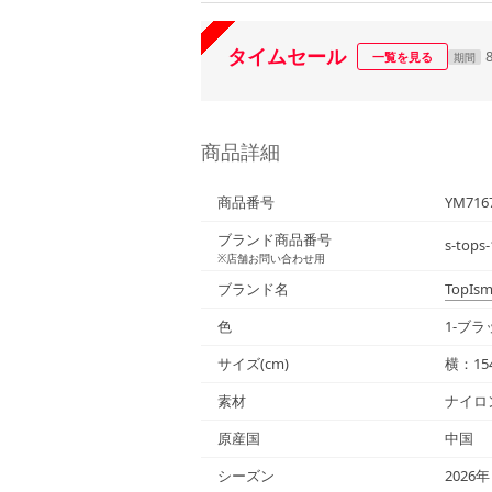
タイムセール
一覧を見る
期間
商品詳細
商品番号
YM716
ブランド商品番号
s-tops
※店舗お問い合わせ用
ブランド名
TopIs
色
1-ブラッ
サイズ(cm)
横：15
素材
ナイロ
原産国
中国
シーズン
2026