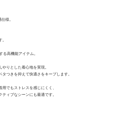
感仕様。
す。
躍する高機能アイテム。
んやりとした着心地を実現。
ベタつきを抑えて快適さをキープします。
着用でもストレスを感じにくく、
クティブなシーンにも最適です。