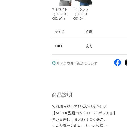
2-ホワイト
1-ブラック
（NEG-03-
（NEG-03-
C02-Wh）
C01-Bk）
サイズ
在庫
FREE
あり
サイズ交換・返品について
商品説明
＼羽織るだけでひんやり冷たい／
【AC-TEX 温度コントロール ポンチョ】
強い日差し、まとわりつく暑さ。
そんな夏の外出を、もっと快適に。