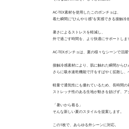
AC-TEX素材を使用したこのポンチョは、
着た瞬間に“ひんやり感”を実感できる接触冷
暑さによるストレスを軽減し、
外で過ごす時間を、より快適にサポートしま
AC-TEXポンチョは、夏の様々なシーンで活
接触冷感素材により、肌に触れた瞬間からひ
さらに吸水速乾機能で汗をすばやく拡散し、
軽量で通気性にも優れているため、長時間の
ストレッチ性のある生地が動きを妨げず、ア
「暑いから着る」
そんな新しい夏のスタイルを提案します。
この1枚で、あらゆる外シーンに対応。