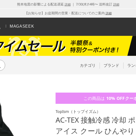
熊本地震の影響による配送遅延
｜ 7/30(木)14時〜 送料改訂
詳細
詳細
【お知らせ】お盆期間の営業・配送についてのご案内
詳細
MAGASEEK
カテゴリ
ブランド
ラン
この商品は
10% OFF
クー
TopIsm
（トップイズム）
AC-TEX 接触冷感 冷
アイス クール ひんやり