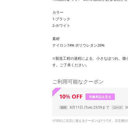
カラー
1-ブラック
2-ホワイト
素材
ナイロン74% ポリウレタン26%
※製造工程の過程による、小さなほつれ、微
す。ご了承ください。
ご利用可能なクーポン
10
%
OFF
対象商品を見る
8月11日 (Tue) 23:59まで
S
期間
コード
※1回のご注文に使えるクーポンは1つです。注文後