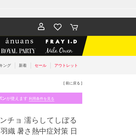
お気に入
カート
り
キング
新着
セール
アウトレット
[ 前に戻る ]
ポン
が使えます
利用条件を見る
却 ポンチョ 濡らしてしぼる
 羽織 暑さ熱中症対策 日