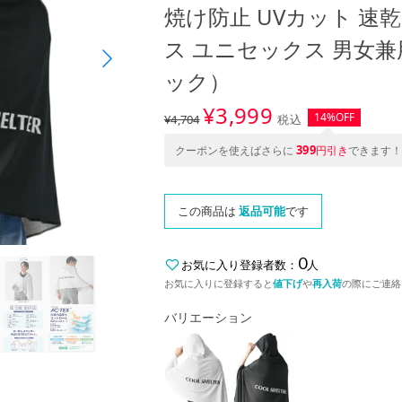
焼け防止 UVカット 速
ス ユニセックス 男女兼用
ック）
¥
3,999
14%OFF
¥4,704
税込
399
クーポンを使えばさらに
円引き
できます！
この商品は
返品可能
です
0
お気に入り登録者数：
人
お気に入りに登録すると
値下げ
や
再入荷
の際にご連絡
バリエーション