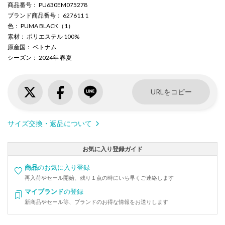
商品番号
： PU630EM075278
ブランド商品番号
： 627611 1
色
： PUMA BLACK（1）
素材
： ポリエステル 100%
原産国
： ベトナム
シーズン
： 2024年 春夏
URLをコピー
サイズ交換・返品について
お気に入り登録ガイド
商品
のお気に入り登録
再入荷やセール開始、残り１点の時にいち早くご連絡します
マイブランド
の登録
新商品やセール等、ブランドのお得な情報をお送りします