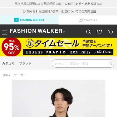
熊本地震の影響による配送遅延
｜ 7/30(木)14時〜 送料改訂
詳細
詳細
【お知らせ】お盆期間の営業・配送についてのご案内
詳細
FASHION WALKER
MAGASEEK
カテゴリ
ブランド
（プーマ）
PUMA