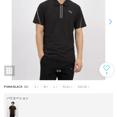
1
/
6
1
S
×
M
×
L
×
XL/LL
×
XXL/3L
×
PUMA BLACK（1）
バリエーション