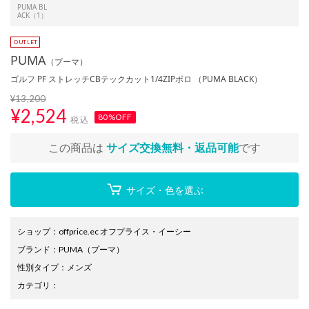
PUMA BL
ACK（1）
PUMA
（プーマ）
ゴルフ PF ストレッチCBテックカット1/4ZIPポロ （PUMA BLACK）
¥13,200
¥
2,524
80%OFF
税込
この商品は
サイズ交換無料・返品可能
です
サイズ・色を選ぶ
ショップ
：
offprice.ec オフプライス・イーシー
ブランド
：
PUMA
（プーマ）
性別タイプ
：
メンズ
カテゴリ
：