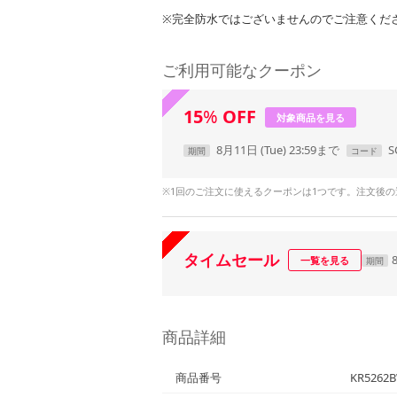
※完全防水ではございませんのでご注意くだ
ご利用可能なクーポン
15
%
OFF
対象商品を見る
8月11日 (Tue) 23:59まで
S
期間
コード
※1回のご注文に使えるクーポンは1つです。注文後
タイムセール
一覧を見る
期間
商品詳細
商品番号
KR5262B