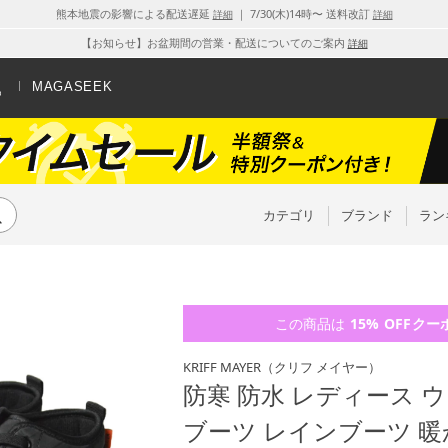
熊本地震の影響による配送遅延
｜ 7/30(木)14時〜 送料改訂
詳細
詳細
【お知らせ】お盆期間の営業・配送についてのご案内
詳細
MAGASEEK
カテゴリ
ブランド
ラン
この商品は
15% OFF
クー
KRIFF MAYER
（クリフ メイヤー）
防寒 防水 レディース 
ブーツ レインブーツ 暖