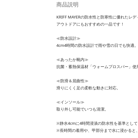
商品説明
KRIFF MAYERの防水性と防寒性に優れ
アウトドアにもおすすめの一品です！
≪防水設計≫
4cm4時間の防水設計で雨や雪の日でも快適
≪あったか靴内≫
抗菌・蓄熱保温材「ウォームプロスパー」使
≪防滑＆屈曲性≫
滑りにくく足の柔軟な動きに対応。
≪インソール≫
取り外し可能でいつも清潔。
※静水4cmに4時間浸漬の防水性を基準とし
※長時間の着用や、甲部分まで水に浸かると