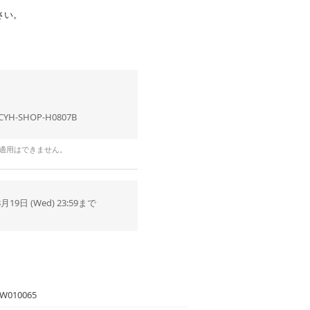
さい。
CYH-SHOP-H0807B
の適用はできません。
8月19日 (Wed) 23:59まで
W010065