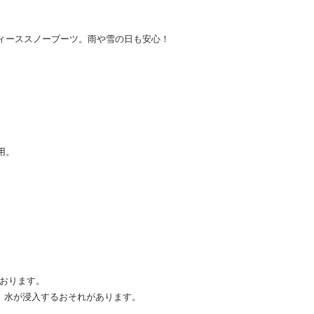
たレディーススノーブーツ。雨や雪の日も安心！
。
用。
ております。
、水が浸入するおそれがあります。