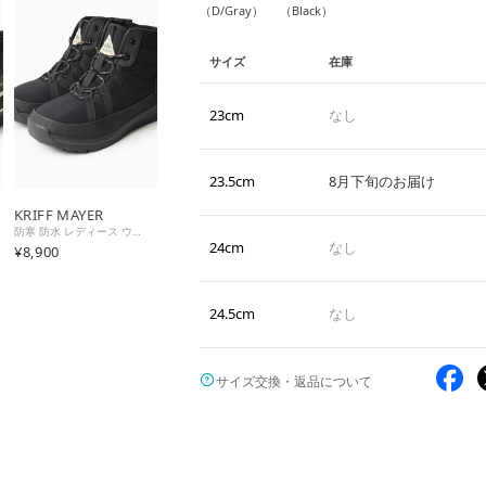
（D/Gray）
（Black）
サイズ
在庫
23cm
なし
23.5cm
8月下旬のお届け
KRIFF MAYER
防寒 防水 レディース ウィンターブーツ ミドルブーツ スノーブーツ レインブーツ 暖かい 防滑 ショートブーツ 防寒シューズ 防寒ブーツ （ブラック）
24cm
なし
¥8,900
24.5cm
なし
サイズ交換・返品について