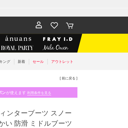
お気に入
カート
り
キング
新着
セール
アウトレット
[ 前に戻る ]
ポン
が使えます
利用条件を見る
ウィンターブーツ スノー
かい 防滑 ミドルブーツ