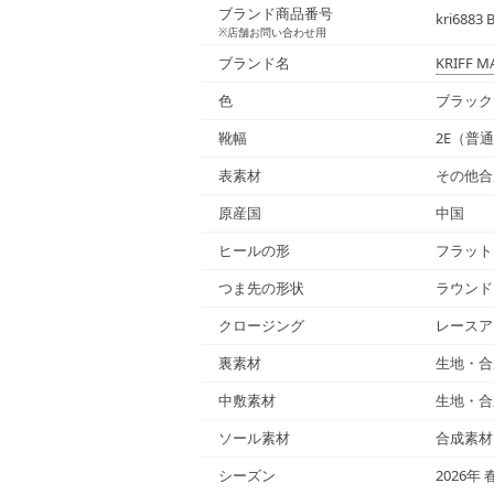
ブランド商品番号
kri6883 
※店舗お問い合わせ用
ブランド名
KRIFF M
色
ブラック（
靴幅
2E（普
表素材
その他合
原産国
中国
ヒールの形
フラット
つま先の形状
ラウンド
クロージング
レースア
裏素材
生地・合
中敷素材
生地・合
ソール素材
合成素材
シーズン
2026年 