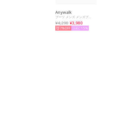
Anywalk
ブーツ メンズ メンズブーツ マウンテンブーツ ショートブーツ ワークブーツ トレッキング ブーツ （ブラック）
¥4,290
¥3,980
7%
15