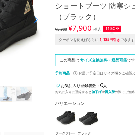
ショートブーツ 防寒シュ
（ブラック）
¥
7,900
11%OFF
¥8,900
税込
1,185
クーポンを使えばさらに
円引き
できます
この商品は
サイズ交換無料・返品可能
です
予約商品
お届け予定日はサイズ欄をご確認
0
お気に入り登録者数：
人
お気に入りに登録すると
値下げ
や
再入荷
の際にご連絡
バリエーション
ダークグレー
ブラック