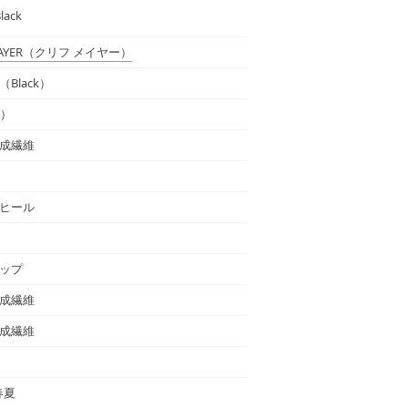
Black
AYER
（クリフ メイヤー）
Black）
通）
成繊維
ヒール
ップ
成繊維
成繊維
春夏