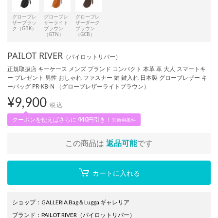
グローブレ
グローブレ
グローブレ
ザーブラッ
ザーライト
ザーダーク
ク（GBK）
ブラウン
ブラウン
（GTN）
（GCB）
PAILOT RIVER
（パイロットリバー）
正規取扱店 キーケース メンズ ブランド コンパクト 本革 革 大人 スマートキ
ー プレゼント 男性 おしゃれ ファスナー 鍵 鍵入れ 日本製 グローブレザー キ
ーバッグ PR-KB-N （グローブレザーライトブラウン）
¥
9,900
税込
クーポンを使えばさらに
440
円引き！
※適用条件
この商品は
返品可能
です
カートに入れる
ショップ
：
GALLERIA Bag＆Lugga ギャレリア
ブランド
：
PAILOT RIVER
（パイロットリバー）