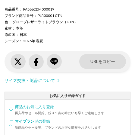
商品番号
： PA8862DM000019
ブランド商品番号
： PLR00001 GTN
色
： グローブレザーライトブラウン（GTN）
素材
： 本革
原産国
： 日本
シーズン
： 2026年 春夏
URLをコピー
サイズ交換・返品について
お気に入り登録ガイド
商品
のお気に入り登録
再入荷やセール開始、残り１点の時にいち早くご連絡します
マイブランド
の登録
新商品やセール等、ブランドのお得な情報をお送りします