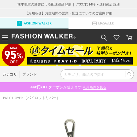
熊本地震の影響による配送遅延
｜ 7/30(木)14時〜 送料改訂
詳細
詳細
【お知らせ】お盆期間の営業・配送についてのご案内
詳細
FASHION WALKER
MAGASEEK
カテゴリ
ブランド
440円OFF
クーポン
が使えます
利用条件を見る
（パイロットリバー）
PAILOT RIVER