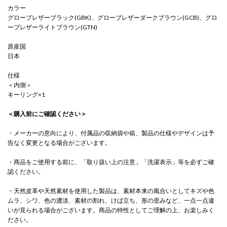
カラー
グローブレザーブラック(GBK)、グローブレザーダークブラウン(GCB)、グロ
ーブレザーライトブラウン(GTN)
原産国
日本
仕様
＜内側＞
キーリング×1
＜購入前にご確認ください＞
・メーカーの意向により、付属品の収納袋や箱、製品の仕様やデザインは予
告なく変更となる場合がございます。
・商品をご使用する前に、「取り扱い上の注意」「洗濯表示」等を必ずご確
認ください。
・天然皮革や天然素材を使用した製品は、素材本来の風合いとしてキズや色
ムラ、シワ、色の濃淡、素材の割れ、けば立ち、形の歪みなど、一点一点違
いが見られる場合がございます。商品の特性としてご理解の上、お楽しみく
ださい。