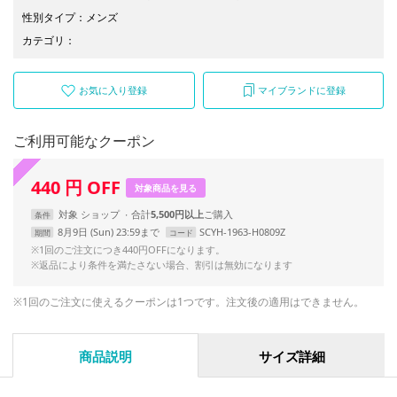
性別タイプ
：
メンズ
カテゴリ
：
お気に入り登録
マイブランドに登録
ご利用可能なクーポン
440
円
OFF
対象商品を見る
対象
ショップ
合計
5,500円以上
条件
8月9日 (Sun) 23:59まで
SCYH-1963-H0809Z
期間
コード
※1回のご注文につき440円OFFになります。
※返品により条件を満たさない場合、割引は無効になります
※1回のご注文に使えるクーポンは1つです。注文後の適用はできません。
商品説明
サイズ詳細