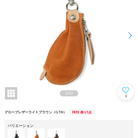
1
/
17
0
FREE
残り1点
グローブレザーライトブラウン（GTN）
バリエーション