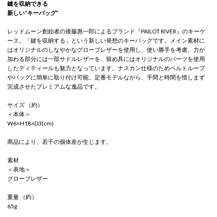
鍵を収納できる
新しい“キーバッグ”
レッドムーン創始者の後藤惠一郎によるブランド『PAILOT RIVER』のキーケ
ース。「鍵を収納する」という新しい発想のキーバッグです。メイン素材に
はオリジナルのしなやかなグローブレザーを使用し、使い勝手を考慮。力が
加わる部分には一部サドルレザーを、留め具にはオリジナルのパーツを使用
したディティールも魅力となっています。ナスカン仕様のためベルトループ
やバッグに簡単に取り付け可能。定番モデルながら、手間と時間を惜しまず
完成させたプレミアムな逸品です。
サイズ （約）
＜本体＞
W6×H18×D3(cm)
商品により、若干の個体差が生じます。
素材
＜表地＞
グローブレザー
重量 （約）
65g