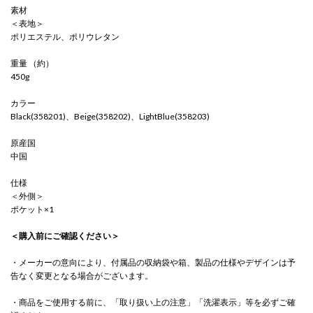
素材
＜表地＞
ポリエステル、ポリウレタン
重量 （約）
450g
カラー
Black(358201)、Beige(358202)、LightBlue(358203)
原産国
中国
仕様
＜外側＞
ポケット×1
＜購入前にご確認ください＞
・メーカーの意向により、付属品の収納袋や箱、製品の仕様やデザインは予
告なく変更となる場合がございます。
・商品をご使用する前に、「取り扱い上の注意」「洗濯表示」等を必ずご確