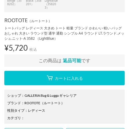
Beige（35
Black（358
LightBlue
8202）
201）
（35820
3）
ROOTOTE
（ルートート）
トートバッグ レディース 大きめ トート 軽量 ブランド かわいい 軽い バッグ
おしゃれ 大きい ラウンド型 通学 通勤 シンプル A4 ラウンド LT.ラウンド.メッ
シュ.ニット-A 3582 （LightBlue）
¥
5,720
税込
この商品は
返品可能
です
カートに入れる
ショップ
：
GALLERIA Bag＆Lugga ギャレリア
ブランド
：
ROOTOTE
（ルートート）
性別タイプ
：
レディース
カテゴリ
：