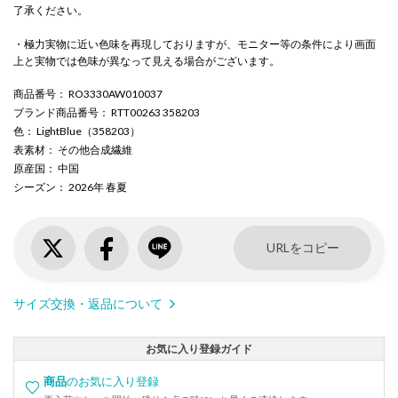
了承ください。
・極力実物に近い色味を再現しておりますが、モニター等の条件により画面
上と実物では色味が異なって見える場合がございます。
商品番号
： RO3330AW010037
ブランド商品番号
： RTT00263 358203
色
： LightBlue（358203）
表素材
： その他合成繊維
原産国
： 中国
シーズン
： 2026年 春夏
URLをコピー
サイズ交換・返品について
お気に入り登録ガイド
商品
のお気に入り登録