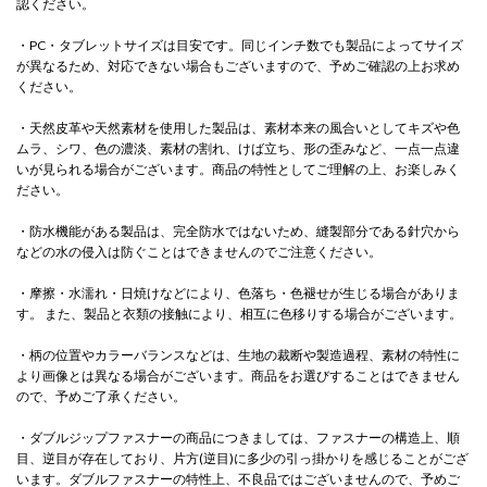
認ください。
・PC・タブレットサイズは目安です。同じインチ数でも製品によってサイズ
が異なるため、対応できない場合もございますので、予めご確認の上お求め
ください。
・天然皮革や天然素材を使用した製品は、素材本来の風合いとしてキズや色
ムラ、シワ、色の濃淡、素材の割れ、けば立ち、形の歪みなど、一点一点違
いが見られる場合がございます。商品の特性としてご理解の上、お楽しみく
ださい。
・防水機能がある製品は、完全防水ではないため、縫製部分である針穴から
などの水の侵入は防ぐことはできませんのでご注意ください。
・摩擦・水濡れ・日焼けなどにより、色落ち・色褪せが生じる場合がありま
す。 また、製品と衣類の接触により、相互に色移りする場合がございます。
・柄の位置やカラーバランスなどは、生地の裁断や製造過程、素材の特性に
より画像とは異なる場合がございます。商品をお選びすることはできません
ので、予めご了承ください。
・ダブルジップファスナーの商品につきましては、ファスナーの構造上、順
目、逆目が存在しており、片方(逆目)に多少の引っ掛かりを感じることがござ
います。ダブルファスナーの特性上、不良品ではございませんので、予めご