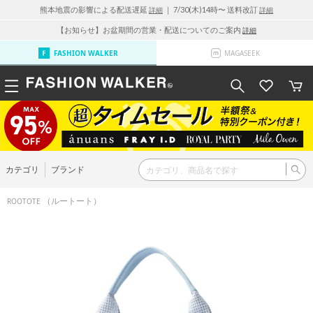
熊本地震の影響による配送遅延
｜ 7/30(木)14時〜 送料改訂
詳細
詳細
【お知らせ】お盆期間の営業・配送についてのご案内
詳細
FASHION WALKER
MAGASEEK
カテゴリ
ブランド
（ルートート）
ROOTOTE