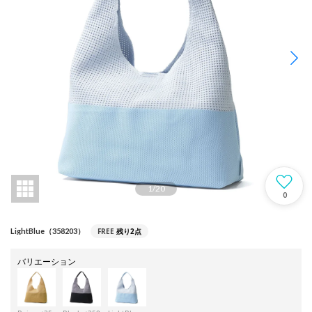
1
/
20
0
FREE
残り2点
LightBlue（358203）
バリエーション