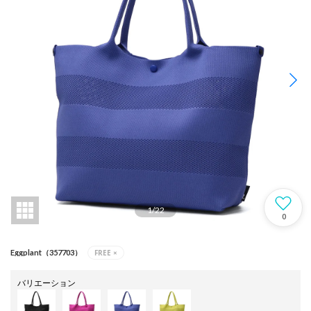
1
/
22
0
FREE
×
Eggplant（357703）
バリエーション