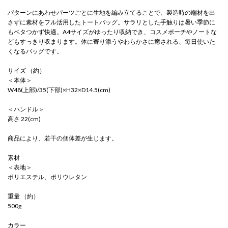
パターンにあわせパーツごとに生地を編み立てることで、製造時の端材を出
さずに素材をフル活用したトートバッグ。サラリとした手触りは暑い季節に
もベタつかず快適。A4サイズがゆったり収納でき、コスメポーチやノートな
どもすっきり収まります。体に寄り添うやわらかさに癒される、毎日使いた
くなるバッグです。
サイズ （約）
＜本体＞
W48(上部)/35(下部)×H32×D14.5(cm)
＜ハンドル＞
高さ 22(cm)
商品により、若干の個体差が生じます。
素材
＜表地＞
ポリエステル、ポリウレタン
重量 （約）
500g
カラー