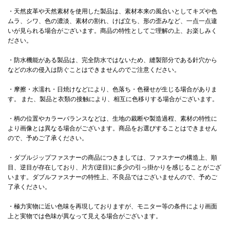
・天然皮革や天然素材を使用した製品は、素材本来の風合いとしてキズや色
ムラ、シワ、色の濃淡、素材の割れ、けば立ち、形の歪みなど、一点一点違
いが見られる場合がございます。商品の特性としてご理解の上、お楽しみく
ださい。
・防水機能がある製品は、完全防水ではないため、縫製部分である針穴から
などの水の侵入は防ぐことはできませんのでご注意ください。
・摩擦・水濡れ・日焼けなどにより、色落ち・色褪せが生じる場合がありま
す。 また、製品と衣類の接触により、相互に色移りする場合がございます。
・柄の位置やカラーバランスなどは、生地の裁断や製造過程、素材の特性に
より画像とは異なる場合がございます。商品をお選びすることはできません
ので、予めご了承ください。
・ダブルジップファスナーの商品につきましては、ファスナーの構造上、順
目、逆目が存在しており、片方(逆目)に多少の引っ掛かりを感じることがござ
います。ダブルファスナーの特性上、不良品ではございませんので、予めご
了承ください。
・極力実物に近い色味を再現しておりますが、モニター等の条件により画面
上と実物では色味が異なって見える場合がございます。