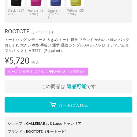
Black（357
Fuchsia（3
Eggplant
Willow（35
701）
57702）
（35770
7704）
3）
ROOTOTE
（ルートート）
トートバッグ レディース 大きめ トート 軽量 ブランド かわいい 軽い バッグ
おしゃれ 大きい 横型 手提げ 通学 通勤 シンプル A4 ルフル LT.ミディアム.ル
フル.ミクスト-A 3577 （Eggplant）
¥
5,720
税込
クーポンを使えばさらに
440
円引き！
※適用条件
この商品は
返品可能
です
カートに入れる
ショップ
：
GALLERIA Bag＆Lugga ギャレリア
ブランド
：
ROOTOTE
（ルートート）