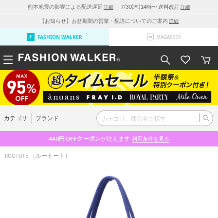
熊本地震の影響による配送遅延
｜ 7/30(木)14時〜 送料改訂
詳細
詳細
【お知らせ】お盆期間の営業・配送についてのご案内
詳細
FASHION WALKER
MAGASEEK
カテゴリ
ブランド
440円OFF
クーポン
が使えます
利用条件を見る
（ルートート）
ROOTOTE