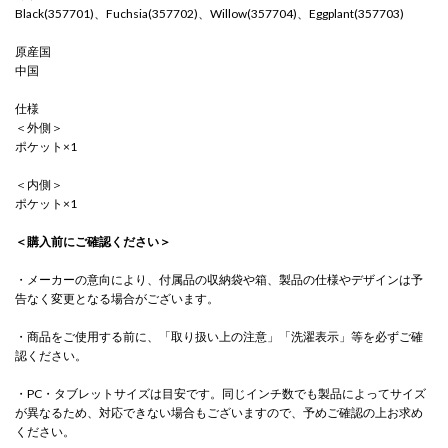
Black(357701)、Fuchsia(357702)、Willow(357704)、Eggplant(357703)
原産国
中国
仕様
＜外側＞
ポケット×1
＜内側＞
ポケット×1
＜購入前にご確認ください＞
・メーカーの意向により、付属品の収納袋や箱、製品の仕様やデザインは予
告なく変更となる場合がございます。
・商品をご使用する前に、「取り扱い上の注意」「洗濯表示」等を必ずご確
認ください。
・PC・タブレットサイズは目安です。同じインチ数でも製品によってサイズ
が異なるため、対応できない場合もございますので、予めご確認の上お求め
ください。