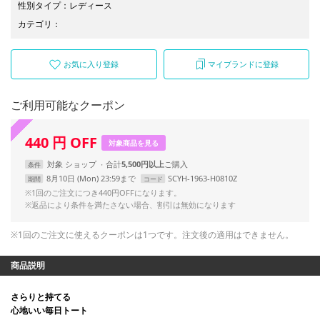
性別タイプ
：
レディース
カテゴリ
：
お気に入り登録
マイブランドに登録
ご利用可能なクーポン
440
円
OFF
対象商品を見る
対象
ショップ
合計
5,500円以上
条件
8月10日 (Mon) 23:59まで
SCYH-1963-H0810Z
期間
コード
※1回のご注文につき440円OFFになります。
※返品により条件を満たさない場合、割引は無効になります
※1回のご注文に使えるクーポンは1つです。注文後の適用はできません。
商品説明
さらりと持てる
心地いい毎日トート