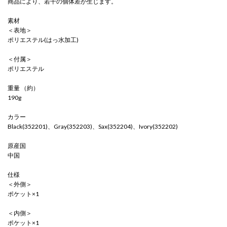
商品により、若干の個体差が生じます。
素材
＜表地＞
ポリエステル(はっ水加工)
＜付属＞
ポリエステル
重量 （約）
190g
カラー
Black(352201)、Gray(352203)、Sax(352204)、Ivory(352202)
原産国
中国
仕様
＜外側＞
ポケット×1
＜内側＞
ポケット×1