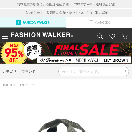
熊本地震の影響による配送遅延
｜ 7/30(木)14時〜 送料改訂
詳細
詳細
【お知らせ】お盆期間の営業・配送についてのご案内
詳細
FASHION WALKER
MAGASEEK
カテゴリ
ブランド
（ルートート）
ROOTOTE