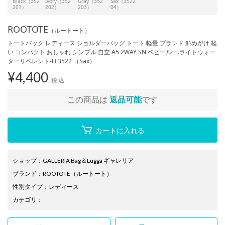
Black（352
Ivory（352
Gray（352
Sax（3522
201）
202）
203）
04）
ROOTOTE
（ルートート）
トートバッグ レディース ショルダーバッグ トート 軽量 ブランド 斜めがけ 軽
い コンパクト おしゃれ シンプル 自立 A5 2WAY SN.ベビールー.ライトウォー
ターリペレント-H 3522 （Sax）
¥
4,400
税込
この商品は
返品可能
です
カートに入れる
ショップ
：
GALLERIA Bag＆Lugga ギャレリア
ブランド
：
ROOTOTE
（ルートート）
性別タイプ
：
レディース
カテゴリ
：