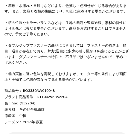
・摩擦・水濡れ・日焼けなどにより、色落ち・色褪せが生じる場合がありま
す。 また、製品と衣類の接触により、相互に色移りする場合がございます。
・柄の位置やカラーバランスなどは、生地の裁断や製造過程、素材の特性に
より画像とは異なる場合がございます。商品をお選びすることはできません
ので、予めご了承ください。
・ダブルジップファスナーの商品につきましては、ファスナーの構造上、順
目、逆目が存在しており、片方(逆目)に多少の引っ掛かりを感じることがござ
います。ダブルファスナーの特性上、不良品ではございませんので、予めご
了承ください。
・極力実物に近い色味を再現しておりますが、モニター等の条件により画面
上と実物では色味が異なって見える場合がございます。
商品番号
： RO3330AW010048
ブランド商品番号
： RTT00252 352204
色
： Sax（352204）
表素材
： その他合成繊維
原産国
： 中国
シーズン
： 2026年 春夏