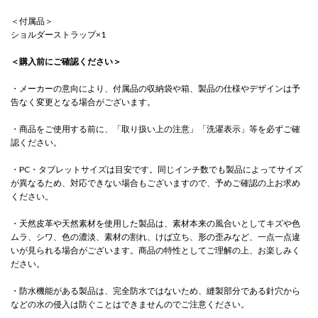
＜付属品＞
ショルダーストラップ×1
＜購入前にご確認ください＞
・メーカーの意向により、付属品の収納袋や箱、製品の仕様やデザインは予
告なく変更となる場合がございます。
・商品をご使用する前に、「取り扱い上の注意」「洗濯表示」等を必ずご確
認ください。
・PC・タブレットサイズは目安です。同じインチ数でも製品によってサイズ
が異なるため、対応できない場合もございますので、予めご確認の上お求め
ください。
・天然皮革や天然素材を使用した製品は、素材本来の風合いとしてキズや色
ムラ、シワ、色の濃淡、素材の割れ、けば立ち、形の歪みなど、一点一点違
いが見られる場合がございます。商品の特性としてご理解の上、お楽しみく
ださい。
・防水機能がある製品は、完全防水ではないため、縫製部分である針穴から
などの水の侵入は防ぐことはできませんのでご注意ください。