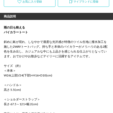
お気に入り登録
マイブランドに登録
商品説明
雨の日も映える
バイカラートート
斜めに畝が現れ、しなやかで適度な光沢感が特徴のツイル生地に撥水加工を
施した2WAYトートバッグ。持ち手と本体のバイカラーがメリハリのある2配
色を生み出し、カジュアルな中にも上品さを感じられる仕上がりとなってい
ます。おでかけやお散歩などデイリーに活躍するアイテムです。
サイズ （約）
＜本体＞
W26(上部)/24(下部)×H16×D10(cm)
＜ハンドル＞
高さ 5.5(cm)
＜ショルダーストラップ＞
長さ 67.5～121×幅 2(cm)