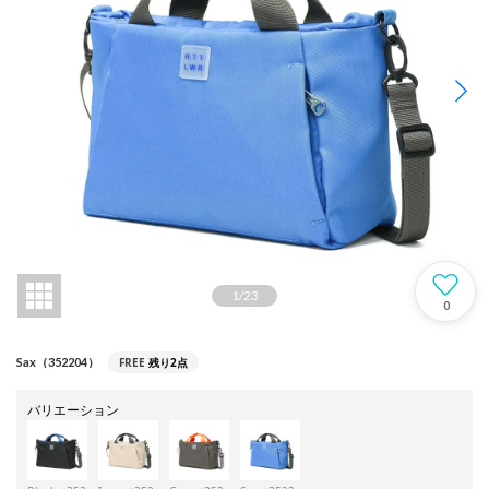
1
/
23
0
FREE
残り2点
Sax（352204）
バリエーション