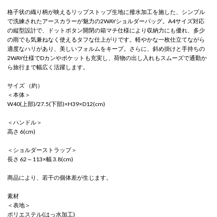
格子状の織り柄が映えるリップストップ生地に撥水加工を施した、シンプル
で洗練されたアースカラーが魅力の2WAYショルダーバッグ。A4サイズ対応
の縦型設計で、ドットボタン開閉の箱マチ仕様により収納力にも優れ、多少
の雨でも気兼ねなく使えるタフな仕上がりです。軽やかな一枚仕立てながら
適度なハリがあり、美しいフォルムをキープ。さらに、斜め掛けと手持ちの
2WAY仕様でDカンやポケットも充実し、荷物の出し入れもスムーズで通勤か
ら旅行まで幅広く活躍します。
サイズ （約）
＜本体＞
W40(上部)/27.5(下部)×H39×D12(cm)
＜ハンドル＞
高さ 6(cm)
＜ショルダーストラップ＞
長さ 62～113×幅 3.8(cm)
商品により、若干の個体差が生じます。
素材
＜表地＞
ポリエステル(はっ水加工)