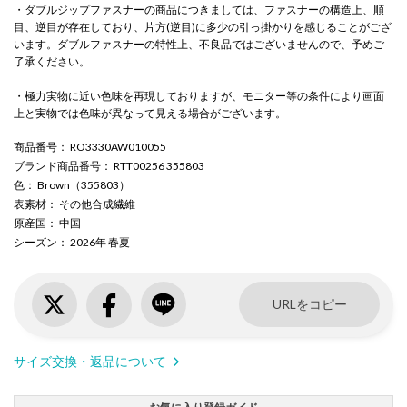
・ダブルジップファスナーの商品につきましては、ファスナーの構造上、順
目、逆目が存在しており、片方(逆目)に多少の引っ掛かりを感じることがござ
います。ダブルファスナーの特性上、不良品ではございませんので、予めご
了承ください。
・極力実物に近い色味を再現しておりますが、モニター等の条件により画面
上と実物では色味が異なって見える場合がございます。
商品番号
： RO3330AW010055
ブランド商品番号
： RTT00256 355803
色
： Brown（355803）
表素材
： その他合成繊維
原産国
： 中国
シーズン
： 2026年 春夏
URLをコピー
サイズ交換・返品について