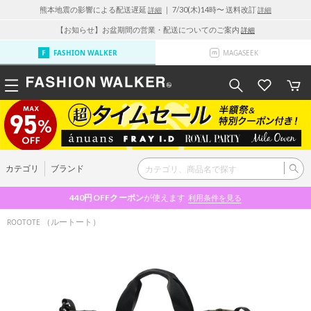
熊本地震の影響による配送遅延
｜ 7/30(木)14時〜 送料改訂
詳細
詳細
【お知らせ】お盆期間の営業・配送についてのご案内
詳細
FASHION WALKER
MAGASEEK
カテゴリ
ブランド
440円OFF
クーポン
が使えます
利用条件を見る
（ルートート）
ROOTOTE