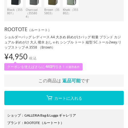
Black（355
Charcoal
Brown（35
Khaki（355
801）
（35580
5803）
802）
4）
ROOTOTE
（ルートート）
ショルダーバッグ レディース A4 大きめ 斜めがけバッグ 軽量 ブランド カジ
ュアル 斜めがけ 大人 撥水 おしゃれ シンプル トート 縦型 SC.トール2way.リ
ップストップ-A 3558 （Brown）
¥
4,950
税込
クーポンを使えばさらに
440
円引き！
※適用条件
この商品は
返品可能
です
カートに入れる
ショップ
：
GALLERIA Bag＆Lugga ギャレリア
ブランド
：
ROOTOTE
（ルートート）