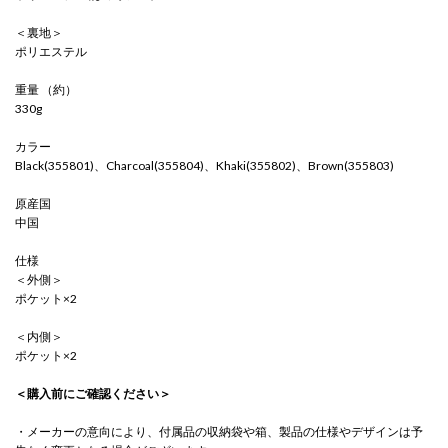
＜裏地＞
ポリエステル
重量 （約）
330g
カラー
Black(355801)、Charcoal(355804)、Khaki(355802)、Brown(355803)
原産国
中国
仕様
＜外側＞
ポケット×2
＜内側＞
ポケット×2
＜購入前にご確認ください＞
・メーカーの意向により、付属品の収納袋や箱、製品の仕様やデザインは予