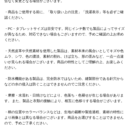
告なく変更となる場合がございます。
・商品をご使用する前に、「取り扱い上の注意」「洗濯表示」等を必ずご確
認ください。
・PC・タブレットサイズは目安です。同じインチ数でも製品によってサイズ
が異なるため、対応できない場合もございますので、予めご確認の上お求め
ください。
・天然皮革や天然素材を使用した製品は、素材本来の風合いとしてキズや色
ムラ、シワ、色の濃淡、素材の割れ、けば立ち、形の歪みなど、一点一点違
いが見られる場合がございます。商品の特性としてご理解の上、お楽しみく
ださい。
・防水機能がある製品は、完全防水ではないため、縫製部分である針穴から
などの水の侵入は防ぐことはできませんのでご注意ください。
・摩擦・水濡れ・日焼けなどにより、色落ち・色褪せが生じる場合がありま
す。 また、製品と衣類の接触により、相互に色移りする場合がございます。
・柄の位置やカラーバランスなどは、生地の裁断や製造過程、素材の特性に
より画像とは異なる場合がございます。商品をお選びすることはできません
ので、予めご了承ください。