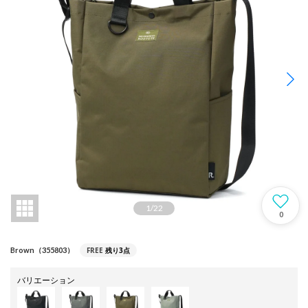
1
/
22
0
FREE
残り3点
Brown（355803）
バリエーション