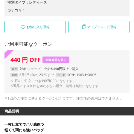
性別タイプ
：
レディース
カテゴリ
：
お気に入り登録
マイブランドに登録
ご利用可能なクーポン
440
円
OFF
対象商品を見る
対象
ショップ
合計
5,500円以上
条件
8月9日 (Sun) 23:59まで
SCYH-1963-H0809Z
期間
コード
※1回のご注文につき440円OFFになります。
※返品により条件を満たさない場合、割引は無効になります
※1回のご注文に使えるクーポンは1つです。注文後の適用はできません。
商品説明
一枚仕立てでハリ感保つ
軽くて雨にも強いバッグ