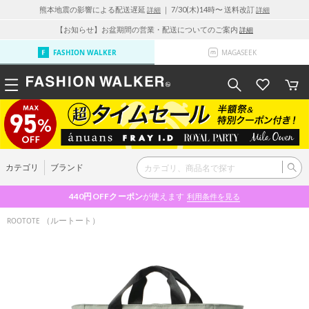
熊本地震の影響による配送遅延
｜ 7/30(木)14時〜 送料改訂
詳細
詳細
【お知らせ】お盆期間の営業・配送についてのご案内
詳細
FASHION WALKER
MAGASEEK
カテゴリ
ブランド
440円OFF
クーポン
が使えます
利用条件を見る
（ルートート）
ROOTOTE