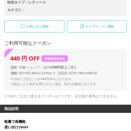
性別タイプ
：
レディース
カテゴリ
：
お気に入り登録
マイブランドに登録
ご利用可能なクーポン
440
円
OFF
対象商品を見る
対象
ショップ
合計
5,500円以上
条件
8月10日 (Mon) 23:59まで
SCYH-1963-H0810Z
期間
コード
※1回のご注文につき440円OFFになります。
※返品により条件を満たさない場合、割引は無効になります
※1回のご注文に使えるクーポンは1つです。注文後の適用はできません。
商品説明
軽量で高機能
使い分け2WAY