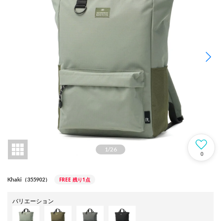
1
/
26
0
FREE
残り1点
Khaki（355902）
バリエーション