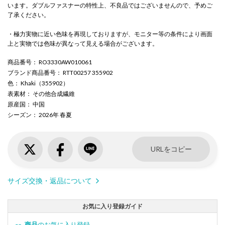
います。ダブルファスナーの特性上、不良品ではございませんので、予めご
了承ください。
・極力実物に近い色味を再現しておりますが、モニター等の条件により画面
上と実物では色味が異なって見える場合がございます。
商品番号
： RO3330AW010061
ブランド商品番号
： RTT00257 355902
色
： Khaki（355902）
表素材
： その他合成繊維
原産国
： 中国
シーズン
： 2026年 春夏
URLをコピー
サイズ交換・返品について
お気に入り登録ガイド
商品
のお気に入り登録