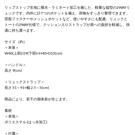
リップストップ生地に撥水・ラミネート加工を施した、軽量な縦型の2WAYリ
ュックです。内外に計7つのポケットを備え、荷物をすっきり整理できます。
背面ファスナーやメッシュポケットなど、使いやすさにも配慮。リュックと
トートの2WAY仕様で、クッション入りストラップが肩への負担を軽減し、快
適に持ち運べます。
サイズ （約）
＜本体＞
W40(上部)/29(下部)×H40×D13(cm)
＜ハンドル＞
高さ 9(cm)
＜リュックストラップ＞
長さ 51～91×幅 2.5～5(cm)
商品により、若干の個体差が生じます。
素材
＜表地＞
ポリエステル (はっ水加工)
＜付属＞