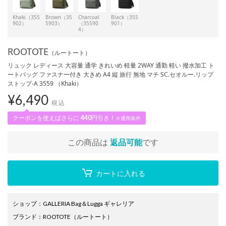
Khaki（355
Brown（35
Charcoal
Black（355
902）
5903）
（35590
901）
4）
ROOTOTE
（ルートート）
リュック レディース 大容量 通学 きれいめ 軽量 2WAY 通勤 軽い 撥水加工 ト
ートバッグ ファスナー付き 大きめ A4 縦 旅行 無地 マチ SC.セオルー.リップ
ストップ-A 3559 （Khaki）
¥
6,490
税込
クーポンを使えばさらに
440
円引き！
※適用条件
この商品は
返品可能
です
カートに入れる
ショップ
：
GALLERIA Bag＆Lugga ギャレリア
ブランド
：
ROOTOTE
（ルートート）