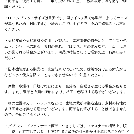
・商品をご使用する前に、「取り扱い上の注意」「洗濯表示」等を必ずご確
認ください。
・PC・タブレットサイズは目安です。同じインチ数でも製品によってサイズ
が異なるため、対応できない場合もございますので、予めご確認の上お求め
ください。
・天然皮革や天然素材を使用した製品は、素材本来の風合いとしてキズや色
ムラ、シワ、色の濃淡、素材の割れ、けば立ち、形の歪みなど、一点一点違
いが見られる場合がございます。商品の特性としてご理解の上、お楽しみく
ださい。
・防水機能がある製品は、完全防水ではないため、縫製部分である針穴から
などの水の侵入は防ぐことはできませんのでご注意ください。
・摩擦・水濡れ・日焼けなどにより、色落ち・色褪せが生じる場合がありま
す。 また、製品と衣類の接触により、相互に色移りする場合がございます。
・柄の位置やカラーバランスなどは、生地の裁断や製造過程、素材の特性に
より画像とは異なる場合がございます。商品をお選びすることはできません
ので、予めご了承ください。
・ダブルジップファスナーの商品につきましては、ファスナーの構造上、順
目、逆目が存在しており、片方(逆目)に多少の引っ掛かりを感じることがござ