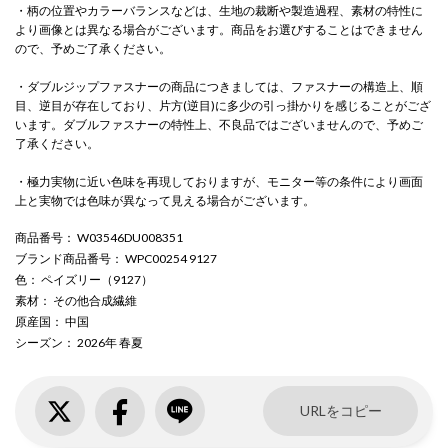
・柄の位置やカラーバランスなどは、生地の裁断や製造過程、素材の特性に
より画像とは異なる場合がございます。商品をお選びすることはできません
ので、予めご了承ください。
・ダブルジップファスナーの商品につきましては、ファスナーの構造上、順
目、逆目が存在しており、片方(逆目)に多少の引っ掛かりを感じることがござ
います。ダブルファスナーの特性上、不良品ではございませんので、予めご
了承ください。
・極力実物に近い色味を再現しておりますが、モニター等の条件により画面
上と実物では色味が異なって見える場合がございます。
商品番号
： W03546DU008351
ブランド商品番号
： WPC00254 9127
色
： ペイズリー（9127）
素材
： その他合成繊維
原産国
： 中国
シーズン
： 2026年 春夏
URLをコピー