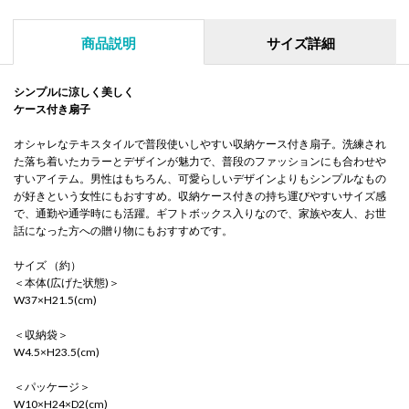
商品説明
サイズ詳細
シンプルに涼しく美しく
ケース付き扇子
オシャレなテキスタイルで普段使いしやすい収納ケース付き扇子。洗練され
た落ち着いたカラーとデザインが魅力で、普段のファッションにも合わせや
すいアイテム。男性はもちろん、可愛らしいデザインよりもシンプルなもの
が好きという女性にもおすすめ。収納ケース付きの持ち運びやすいサイズ感
で、通勤や通学時にも活躍。ギフトボックス入りなので、家族や友人、お世
話になった方への贈り物にもおすすめです。
サイズ （約）
＜本体(広げた状態)＞
W37×H21.5(cm)
＜収納袋＞
W4.5×H23.5(cm)
＜パッケージ＞
W10×H24×D2(cm)