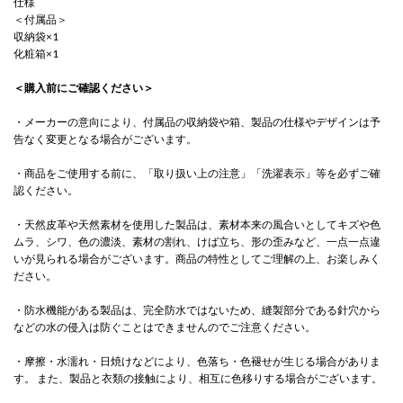
仕様
＜付属品＞
収納袋×1
化粧箱×1
＜購入前にご確認ください＞
・メーカーの意向により、付属品の収納袋や箱、製品の仕様やデザインは予
告なく変更となる場合がございます。
・商品をご使用する前に、「取り扱い上の注意」「洗濯表示」等を必ずご確
認ください。
・天然皮革や天然素材を使用した製品は、素材本来の風合いとしてキズや色
ムラ、シワ、色の濃淡、素材の割れ、けば立ち、形の歪みなど、一点一点違
いが見られる場合がございます。商品の特性としてご理解の上、お楽しみく
ださい。
・防水機能がある製品は、完全防水ではないため、縫製部分である針穴から
などの水の侵入は防ぐことはできませんのでご注意ください。
・摩擦・水濡れ・日焼けなどにより、色落ち・色褪せが生じる場合がありま
す。 また、製品と衣類の接触により、相互に色移りする場合がございます。