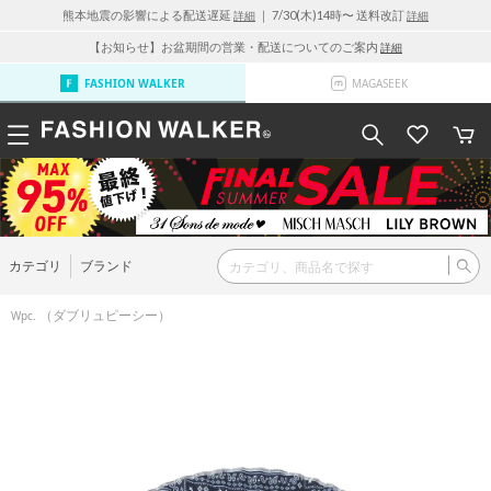
熊本地震の影響による配送遅延
｜ 7/30(木)14時〜 送料改訂
詳細
詳細
【お知らせ】お盆期間の営業・配送についてのご案内
詳細
FASHION WALKER
MAGASEEK
カテゴリ
ブランド
（ダブリュピーシー）
Wpc.