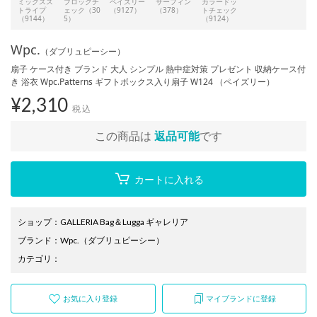
ミックスス
ブロックチ
ペイズリー
サーフィン
カラードッ
トライプ
ェック（30
（9127）
（378）
トチェック
（9144）
5）
（9124）
Wpc.
（ダブリュピーシー）
扇子 ケース付き ブランド 大人 シンプル 熱中症対策 プレゼント 収納ケース付
き 浴衣 Wpc.Patterns ギフトボックス入り扇子 W124 （ペイズリー）
¥
2,310
税込
この商品は
返品可能
です
カートに入れる
ショップ
：
GALLERIA Bag＆Lugga ギャレリア
ブランド
：
Wpc.
（ダブリュピーシー）
カテゴリ
：
お気に入り登録
マイブランドに登録