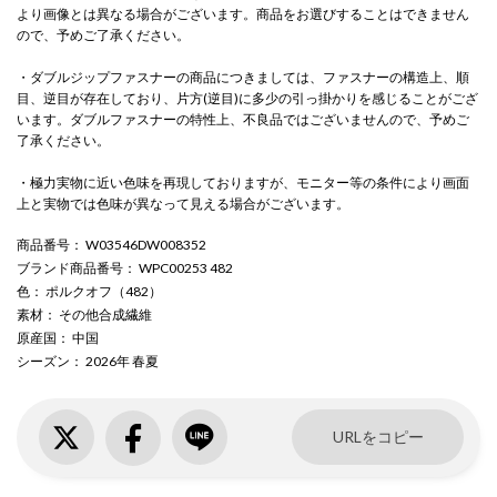
より画像とは異なる場合がございます。商品をお選びすることはできません
ので、予めご了承ください。
・ダブルジップファスナーの商品につきましては、ファスナーの構造上、順
目、逆目が存在しており、片方(逆目)に多少の引っ掛かりを感じることがござ
います。ダブルファスナーの特性上、不良品ではございませんので、予めご
了承ください。
・極力実物に近い色味を再現しておりますが、モニター等の条件により画面
上と実物では色味が異なって見える場合がございます。
商品番号
： W03546DW008352
ブランド商品番号
： WPC00253 482
色
： ポルクオフ（482）
素材
： その他合成繊維
原産国
： 中国
シーズン
： 2026年 春夏
URLをコピー