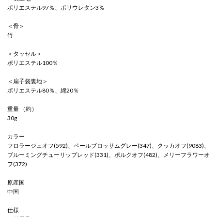
ポリエステル97％、ポリウレタン3％
＜骨＞
竹
＜タッセル＞
ポリエステル100％
＜扇子袋裏地＞
ポリエステル80％、綿20％
重量 （約）
30g
カラー
フロラージュオフ(592)、ペールブロッサムグレー(347)、クッカオフ(9083)、
ブルーミングチューリップレッド(331)、ポルクオフ(482)、メリーフラワーオ
フ(372)
原産国
中国
仕様