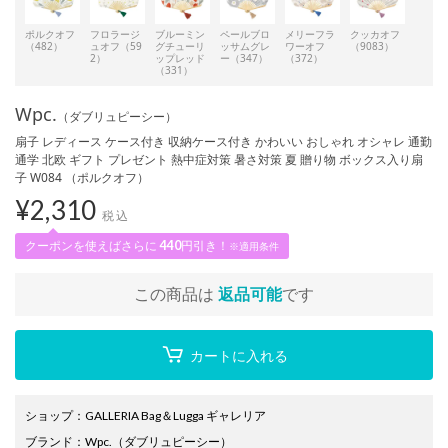
ポルクオフ
フロラージ
ブルーミン
ペールブロ
メリーフラ
クッカオフ
（482）
ュオフ（59
グチューリ
ッサムグレ
ワーオフ
（9083）
2）
ップレッド
ー（347）
（372）
（331）
Wpc.
（ダブリュピーシー）
扇子 レディース ケース付き 収納ケース付き かわいい おしゃれ オシャレ 通勤
通学 北欧 ギフト プレゼント 熱中症対策 暑さ対策 夏 贈り物 ボックス入り扇
子 W084 （ポルクオフ）
¥
2,310
税込
クーポンを使えばさらに
440
円引き！
※適用条件
この商品は
返品可能
です
カートに入れる
ショップ
：
GALLERIA Bag＆Lugga ギャレリア
ブランド
：
Wpc.
（ダブリュピーシー）