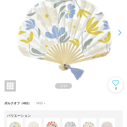
1
/
19
0
FREE
×
ポルクオフ（482）
バリエーション