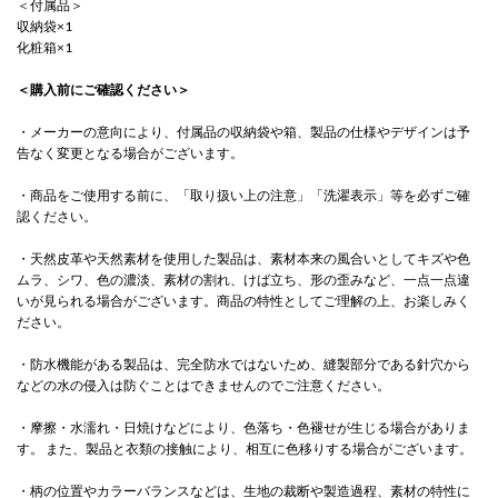
＜付属品＞
収納袋×1
化粧箱×1
＜購入前にご確認ください＞
・メーカーの意向により、付属品の収納袋や箱、製品の仕様やデザインは予
告なく変更となる場合がございます。
・商品をご使用する前に、「取り扱い上の注意」「洗濯表示」等を必ずご確
認ください。
・天然皮革や天然素材を使用した製品は、素材本来の風合いとしてキズや色
ムラ、シワ、色の濃淡、素材の割れ、けば立ち、形の歪みなど、一点一点違
いが見られる場合がございます。商品の特性としてご理解の上、お楽しみく
ださい。
・防水機能がある製品は、完全防水ではないため、縫製部分である針穴から
などの水の侵入は防ぐことはできませんのでご注意ください。
・摩擦・水濡れ・日焼けなどにより、色落ち・色褪せが生じる場合がありま
す。 また、製品と衣類の接触により、相互に色移りする場合がございます。
・柄の位置やカラーバランスなどは、生地の裁断や製造過程、素材の特性に