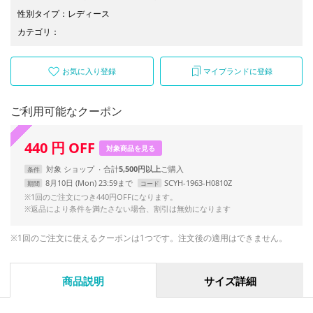
性別タイプ
：
レディース
カテゴリ
：
お気に入り登録
マイブランドに登録
ご利用可能なクーポン
440
円
OFF
対象商品を見る
対象
ショップ
合計
5,500円以上
条件
8月10日 (Mon) 23:59まで
SCYH-1963-H0810Z
期間
コード
※1回のご注文につき440円OFFになります。
※返品により条件を満たさない場合、割引は無効になります
※1回のご注文に使えるクーポンは1つです。注文後の適用はできません。
商品説明
サイズ詳細