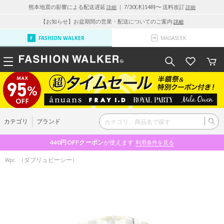
熊本地震の影響による配送遅延
｜ 7/30(木)14時〜 送料改訂
詳細
詳細
【お知らせ】お盆期間の営業・配送についてのご案内
詳細
FASHION WALKER
MAGASEEK
カテゴリ
ブランド
440円OFF
クーポン
が使えます
利用条件を見る
（ダブリュピーシー）
Wpc.