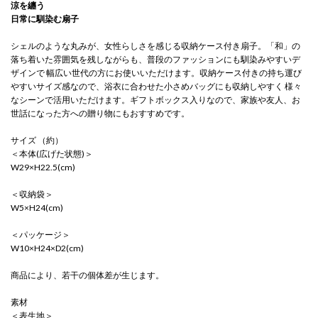
涼を纏う
日常に馴染む扇子
シェルのような丸みが、女性らしさを感じる収納ケース付き扇子。「和」の
落ち着いた雰囲気を残しながらも、普段のファッションにも馴染みやすいデ
ザインで 幅広い世代の方にお使いいただけます。収納ケース付きの持ち運び
やすいサイズ感なので、浴衣に合わせた小さめバッグにも収納しやすく 様々
なシーンで活用いただけます。ギフトボックス入りなので、家族や友人、お
世話になった方への贈り物にもおすすめです。
サイズ （約）
＜本体(広げた状態)＞
W29×H22.5(cm)
＜収納袋＞
W5×H24(cm)
＜パッケージ＞
W10×H24×D2(cm)
商品により、若干の個体差が生じます。
素材
＜表生地＞