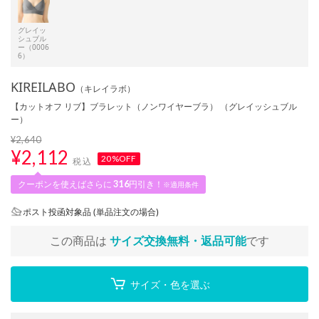
グレイッ
シュブル
ー（0006
6）
KIREILABO
（キレイラボ）
【カットオフ リブ】ブラレット（ノンワイヤーブラ） （グレイッシュブル
ー）
¥2,640
¥
2,112
20%OFF
税込
クーポンを使えばさらに
316
円引き！
※適用条件
ポスト投函対象品 (単品注文の場合)
この商品は
サイズ交換無料・返品可能
です
サイズ・色を選ぶ