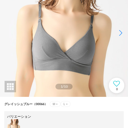
1
/
10
0
M
×
L
×
グレイッシュブルー（00066）
バリエーション