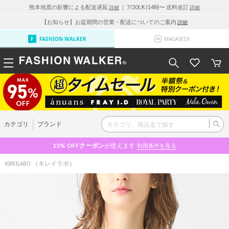
熊本地震の影響による配送遅延
｜ 7/30(木)14時〜 送料改訂
詳細
詳細
【お知らせ】お盆期間の営業・配送についてのご案内
詳細
FASHION WALKER
MAGASEEK
カテゴリ
ブランド
15% OFF
クーポン
が使えます
利用条件を見る
（キレイラボ）
KIREILABO