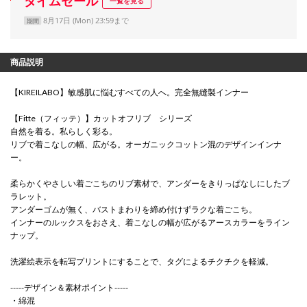
タイムセール
一覧を見る
8月17日 (Mon) 23:59まで
期間
商品説明
【KIREILABO】敏感肌に悩むすべての人へ。完全無縫製インナー
【Fitte（フィッテ）】カットオフリブ シリーズ
自然を着る。私らしく彩る。
リブで着こなしの幅、広がる。オーガニックコットン混のデザインインナ
ー。
柔らかくやさしい着ごこちのリブ素材で、アンダーをきりっぱなしにしたブ
ラレット。
アンダーゴムが無く、バストまわりを締め付けずラクな着ごこち。
インナーのルックスをおさえ、着こなしの幅が広がるアースカラーをライン
ナップ。
洗濯絵表示を転写プリントにすることで、タグによるチクチクを軽減。
-----デザイン＆素材ポイント-----
・綿混