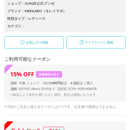
ショップ
：
GUNZE公式 グンゼ
ブランド
：
KIREILABO
（キレイラボ）
性別タイプ
：
レディース
カテゴリ
：
お気に入り登録
マイブランドに登録
ご利用可能なクーポン
15
%
OFF
対象商品を見る
対象
ショップ
合計
3,000円以上
4 点以上
条件
8月10日 (Mon) 23:59まで
SCYH-1658-H0807B
期間
コード
※返品により条件を満たさない場合、割引は無効になります
※1回のご注文に使えるクーポンは1つです。注文後の適用はできません。