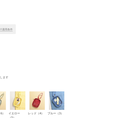
※適用条件
します
6）
イエロー
レッド（4）
ブルー（3）
（5）