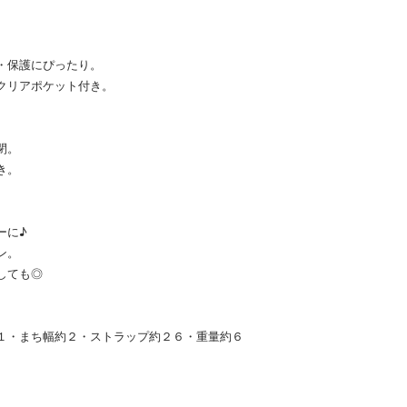
・保護にぴったり。
クリアポケット付き。
閉。
き。
ーに♪
ン。
しても◎
１１・まち幅約２・ストラップ約２６・重量約６