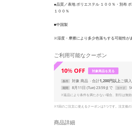
●品質／表地 ポリエステル １００％・別布 
１００％
■中国製
※湿度・摩擦により多少色落ちする可能性が
ご利用可能なクーポン
10
%
OFF
対象商品を見る
対象
商品
合計
1,200円以上
条件
8月11日 (Tue) 23:59まで
S
期間
コード
※返品により条件を満たさない場合、割引は無効
※1回のご注文に使えるクーポンは1つです。注文後
商品詳細