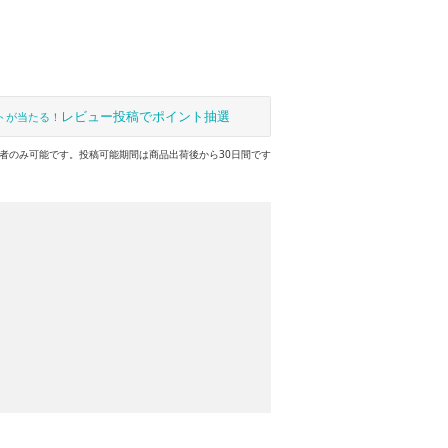
レビュー投稿でポイント抽選
トが当たる！
者のみ可能です。投稿可能期間は商品出荷後から30日間です