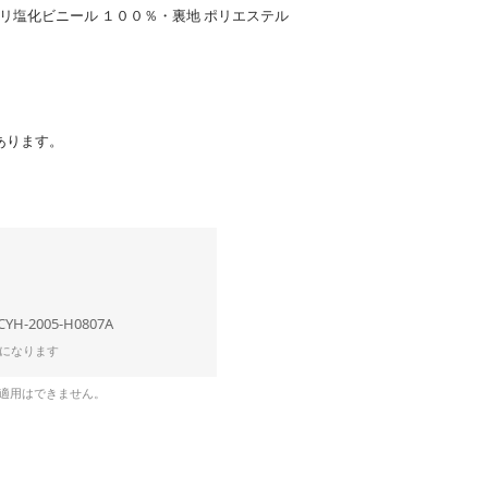
ポリ塩化ビニール １００％・裏地 ポリエステル
あります。
CYH-2005-H0807A
になります
の適用はできません。