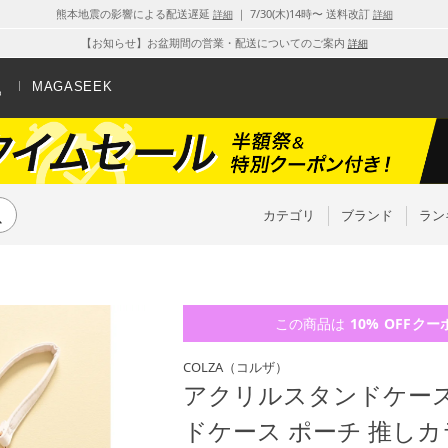
熊本地震の影響による配送遅延
｜ 7/30(木)14時〜 送料改訂
詳細
詳細
【お知らせ】お盆期間の営業・配送についてのご案内
詳細
MAGASEEK
カテゴリ
ブランド
ラン
この商品は
10% OFF
クー
COLZA
（コルザ）
アクリルスタンドケース
ドケース ポーチ 推しカ