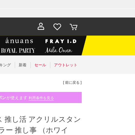
お気に入
カート
り
キング
新着
セール
アウトレット
[ 前に戻る ]
ポン
が使えます
利用条件を見る
 推し活 アクリルスタン
ラー 推し事 （ホワイ