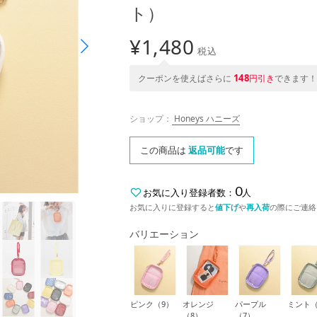
ト）
¥
1,480
税込
148
クーポンを使えばさらに
円引き
できます！
ショップ：
Honeys ハニーズ
この商品は
返品可能
です
0
お気に入り登録者数：
人
お気に入りに登録すると
値下げ
や
再入荷
の際にご連絡
バリエーション
ピンク（9）
オレンジ
パープル
ミント（
（8）
（7）