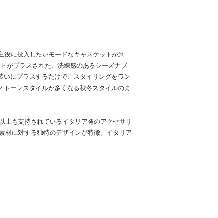
ネートに主役に投入したいモードなキャスケットが到
ントがプラスされた、洗練感のあるシーズナブ
装いにプラスするだけで、スタイリングをワン
ノトーンスタイルが多くなる秋冬スタイルのま
ッキ 30年以上も支持されているイタリア発のアクセサリ
や素材に対する独特のデザインが特徴。イタリア