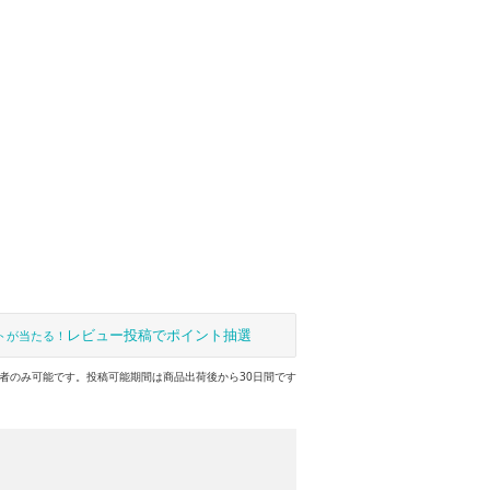
レビュー投稿でポイント抽選
トが当たる！
者のみ可能です。投稿可能期間は商品出荷後から30日間です