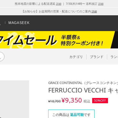
熊本地震の影響による配送遅延
｜ 7/30(木)14時〜 送料改訂
詳細
詳細
【お知らせ】お盆期間の営業・配送についてのご案内
詳細
MAGASEEK
カテゴリ
ブランド
ラン
GRACE CONTINENTAL
（グレースコンチネン
FERRUCCIO VECCH
¥
9,350
50%OFF
¥18,700
税込
この商品は
返品可能
です