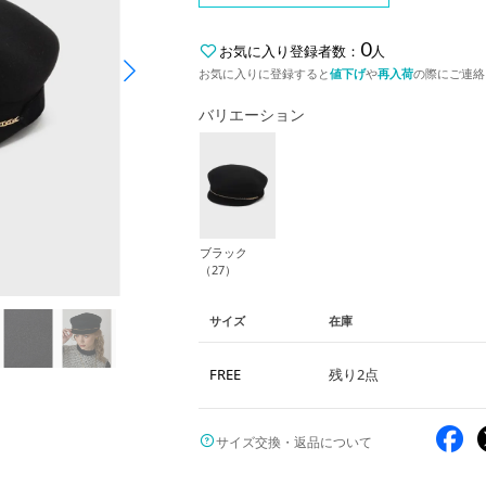
0
お気に入り登録者数：
人
お気に入りに登録すると
値下げ
や
再入荷
の際にご連絡
バリエーション
ブラック
（27）
サイズ
在庫
FREE
残り2点
サイズ交換・返品について