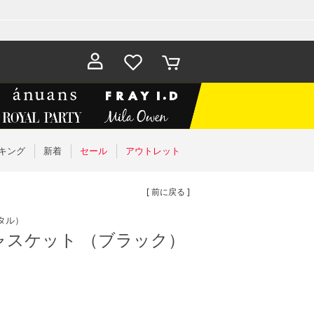
お気に入
カート
り
キング
新着
セール
アウトレット
[ 前に戻る ]
タル）
I キャスケット （ブラック）