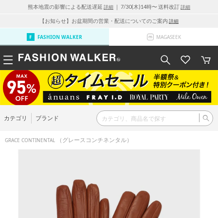
熊本地震の影響による配送遅延
｜ 7/30(木)14時〜 送料改訂
詳細
詳細
【お知らせ】お盆期間の営業・配送についてのご案内
詳細
FASHION WALKER
MAGASEEK
カテゴリ
ブランド
（グレースコンチネンタル）
GRACE CONTINENTAL