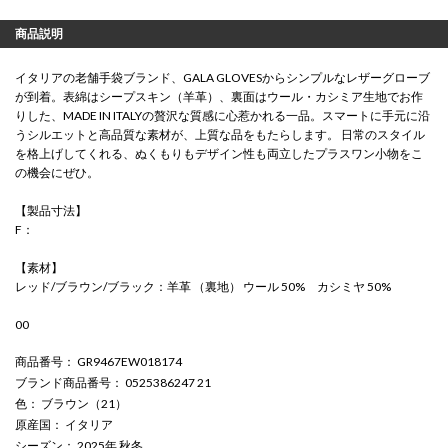
商品説明
イタリアの老舗手袋ブランド、GALA GLOVESからシンプルなレザーグローブ
が到着。表綿はシープスキン（羊革）、裏面はウール・カシミア生地でお作
りした、MADE IN ITALYの贅沢な質感に心惹かれる一品。スマートに手元に沿
うシルエットと高品質な素材が、上質な品をもたらします。 日常のスタイル
を格上げしてくれる、ぬくもりもデザイン性も両立したプラスワン小物をこ
の機会にぜひ。
【製品寸法】
F：
【素材】
レッド/ブラウン/ブラック：羊革 （裏地） ウール 50% カシミヤ 50%
00
商品番号
： GR9467EW018174
ブランド商品番号
： 0525386247 21
色
： ブラウン（21）
原産国
： イタリア
シーズン
： 2025年 秋冬