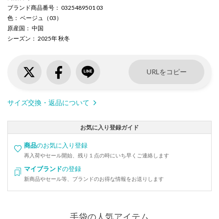
ブランド商品番号
： 0325489501 03
色
： ベージュ（03）
原産国
： 中国
シーズン
： 2025年 秋冬
URLをコピー
サイズ交換・返品について
お気に入り登録ガイド
商品
のお気に入り登録
再入荷やセール開始、残り１点の時にいち早くご連絡します
マイブランド
の登録
新商品やセール等、ブランドのお得な情報をお送りします
手袋の人気アイテム