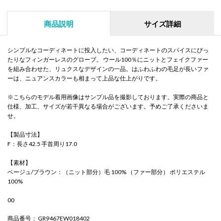
商品説明
サイズ詳細
シンプルなコーディネートに投入したい、コーディネートのスパイスにぴっ
たりなフィンガーレスのグローブ。 ウール100％にニットとフェイクファー
を組み合わせた、リュクスなデザインの一品。はふわふわの毛足が長いファ
ーは、ニュアンスカラーも相まって上品な仕上がりです。
※こちらのモデル着用画像はサンプル品を撮影しております。実際の商品と
仕様、加工、サイズが若干異なる場合がございます。予めご了承くださいま
せ。
【製品寸法】
F：長さ42.5 手首周り17.0
【素材】
ベージュ/ブラウン：（ニット部分）毛 100% （ファー部分） ポリエステル
100%
00
商品番号
： GR9467EW018402