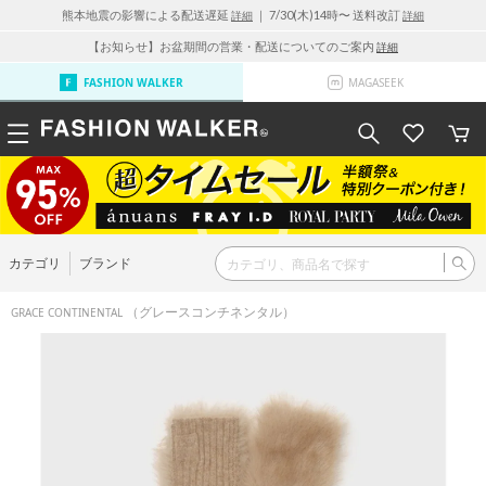
熊本地震の影響による配送遅延
｜ 7/30(木)14時〜 送料改訂
詳細
詳細
【お知らせ】お盆期間の営業・配送についてのご案内
詳細
FASHION WALKER
MAGASEEK
カテゴリ
ブランド
（グレースコンチネンタル）
GRACE CONTINENTAL