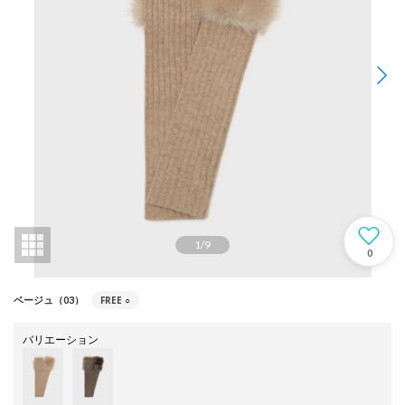
1
/
9
0
FREE
○
ベージュ（03）
バリエーション