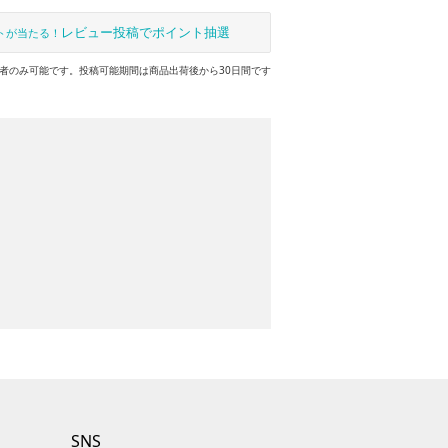
レビュー投稿でポイント抽選
トが当たる！
者のみ可能です。投稿可能期間は商品出荷後から30日間です
SNS