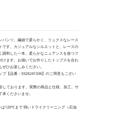
ンパンツ。繊細で柔らかく、リュクスなレース
トです。カジュアルなシルエットと、レースの
く調和した一本。柔らかなニュアンスを放つフ
付けます。お揃いでお作りしたトップスを合わ
もぜひお楽しみください。
【品番：0326241336】のご用意もござい
影しております。実際の商品と仕様、加工、サ
了承くださいませ。
ンは120℃まで 弱いドライクリーニング（石油