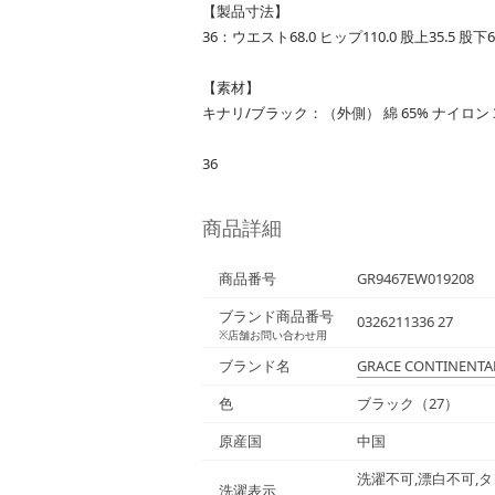
【製品寸法】
36：ウエスト68.0 ヒップ110.0 股上35.5 股下6
【素材】
キナリ/ブラック：（外側） 綿 65% ナイロン 
36
商品詳細
商品番号
GR9467EW019208
ブランド商品番号
0326211336 27
※店舗お問い合わせ用
ブランド名
GRACE CONTINENTA
色
ブラック（27）
原産国
中国
洗濯不可,漂白不可,タ
洗濯表示