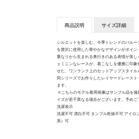
商品説明
サイズ詳細
シルエットを楽しむ、今季トレンドのバルー
を贅沢に使用した華やかなデザインがポイン
重なりから生まれる奥行きのある表情が美し
ェミニンなレースが、着こなしを優雅に印象
せた、ワンランク上のセットアップスタイル
同シリーズでお作りしたレイヤードレーストップ
ます。
※こちらのモデル着用画像はサンプル品を撮
イズが若干異なる場合がございます。予めご
洗濯表示
洗濯不可 漂白不可 タンブル乾燥不可 アイロ
系）可