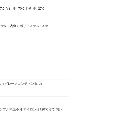
7.0 もも周り70.0 すそ周り27.0
35% （内側）ポリエステル 100%
L
（グレースコンチネンタル）
ンブル乾燥不可,アイロンは120℃まで,弱い