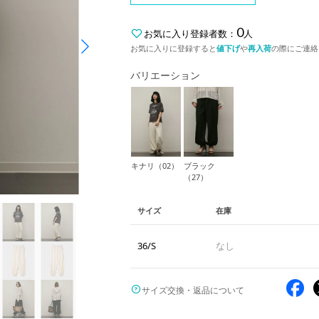
0
お気に入り登録者数：
人
お気に入りに登録すると
値下げ
や
再入荷
の際にご連絡
バリエーション
キナリ（02）
ブラック
（27）
サイズ
在庫
36/S
なし
サイズ交換・返品について