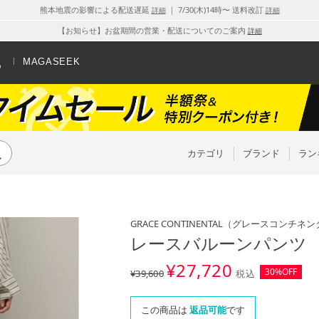
熊本地震の影響による配送遅延
｜ 7/30(木)14時〜 送料改訂
詳細
詳細
【お知らせ】お盆期間の営業・配送についてのご案内
詳細
MAGASEEK
カテゴリ
ブランド
ラン
GRACE CONTINENTAL
（グレースコンチネン
レースバルーンパンツ 
¥
27,720
30%OFF
¥39,600
税込
この商品は
返品可能
です