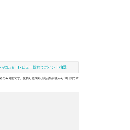
レビュー投稿でポイント抽選
トが当たる！
者のみ可能です。投稿可能期間は商品出荷後から30日間です