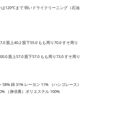
ンは120℃まで 弱いドライクリーニング（石油
7.0 股上40.2 股下55.0 もも周り70.0 すそ周り
00.0 股上57.0 股下57.0 もも周り73.0 すそ周り
8% 綿 31% レーヨン 11% （ハシゴレース）
0% （身頃裏）ポリエステル 100%