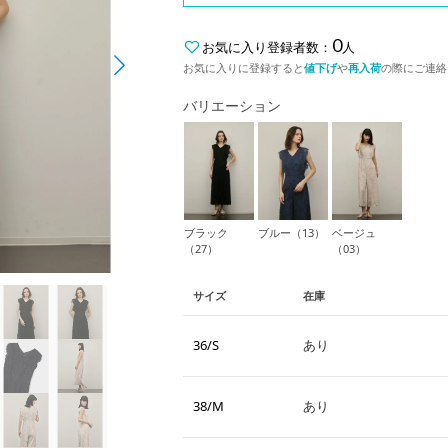
0
お気に入り登録者数：
人
お気に入りに登録すると
値下げ
や
再入荷
の際にご連絡
バリエーション
ブラック
ブルー（13）
ベージュ
（27）
（03）
サイズ
在庫
36/S
あり
38/M
あり