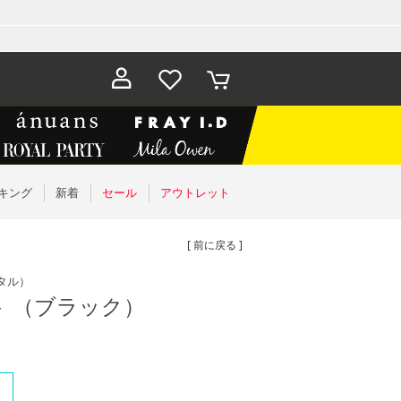
お気に入
カート
り
キング
新着
セール
アウトレット
[ 前に戻る ]
タル）
 （ブラック）