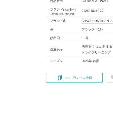
商品番号
GR9467EW019217
ブランド商品番号
0126218212 27
※店舗お問い合わせ用
ブランド名
GRACE CONTINENTA
色
ブラック（27）
原産国
中国
洗濯不可,漂白不可,タ
洗濯表示
ドライクリーニング
シーズン
2026年 春夏
マイブランドに登録