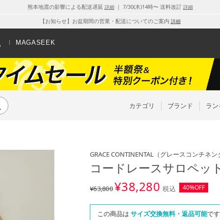
熊本地震の影響による配送遅延
｜ 7/30(木)14時〜 送料改訂
詳細
詳細
【お知らせ】お盆期間の営業・配送についてのご案内
詳細
MAGASEEK
カテゴリ
ブランド
ラン
GRACE CONTINENTAL
（グレースコンチネン
コードレースサロペット
¥
38,280
40%OFF
¥63,800
税込
この商品は
サイズ交換無料・返品可能
です