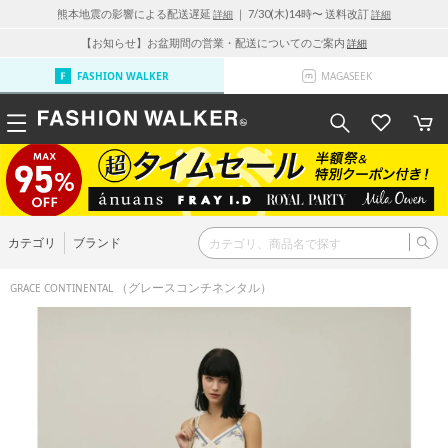
熊本地震の影響による配送遅延
｜ 7/30(木)14時〜 送料改訂
詳細
詳細
【お知らせ】お盆期間の営業・配送についてのご案内
詳細
FASHION WALKER
MAGASEEK
カテゴリ
ブランド
（グレースコンチネンタル）
GRACE CONTINENTAL