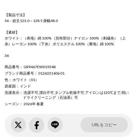
【製品寸法】
36：総丈123.0～128.5 身幅48.0
【素材】
ホワイト：（表地）綿 100% （別布部分）ナイロン 100% （刺繍糸） （上
糸）レーヨン 100% （下糸） ポリエステル 100% （裏地）綿 100%
36
商品番号
： GR9467EW019348
ブランド商品番号
： 0126331406 01
色
： ホワイト（01）
原産国
： インド
洗濯表示
： 洗濯不可,漂白不可,タンブル乾燥不可,アイロンは120℃まで,弱い
ドライクリーニング（石油系）可
シーズン
： 2026年 春夏
URLをコピー