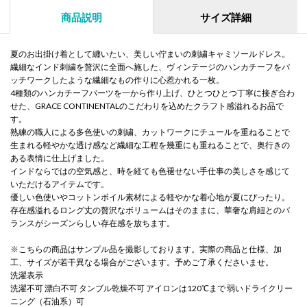
商品説明
サイズ詳細
夏のお出掛け着として纏いたい、美しい佇まいの刺繍キャミソールドレス。
繊細なインド刺繍を贅沢に全面へ施した、ヴィンテージのハンカチーフをパ
ッチワークしたような繊細なもの作りに心惹かれる一枚。
4種類のハンカチーフパーツを一から作り上げ、ひとつひとつ丁寧に接ぎ合わ
せた、GRACE CONTINENTALのこだわりを込めたクラフト感溢れるお品で
す。
熟練の職人による多色使いの刺繍、カットワークにチュールを重ねることで
生まれる軽やかな透け感など繊細な工程を幾重にも重ねることで、奥行きの
ある表情に仕上げました。
インドならではの空気感と、時を経ても色褪せない手仕事の美しさを感じて
いただけるアイテムです。
優しい色使いやコットンボイル素材による軽やかな着心地が夏にぴったり。
存在感溢れるロング丈の贅沢なボリュームはそのままに、華奢な肩紐とのバ
ランスがシーズンらしい存在感を放ちます。
※こちらの商品はサンプル品を撮影しております。実際の商品と仕様、加
工、サイズが若干異なる場合がございます。予めご了承くださいませ。
洗濯表示
洗濯不可 漂白不可 タンブル乾燥不可 アイロンは120℃まで 弱いドライクリー
ニング（石油系）可