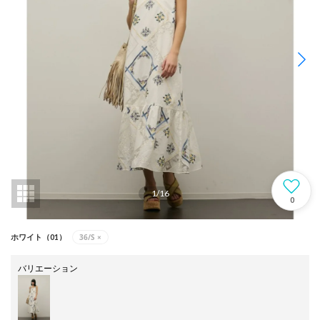
1
/
16
0
36/S
×
ホワイト（01）
バリエーション