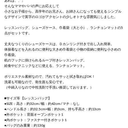
あれば、、」
そんなママやパパの声にお応えして
小さなお子様から、高学年のお兄さん、お姉さんになっても使える シンプル
なデザインで英字のロゴがアクセントの少しオトナな雰囲気にしました。
レッスンバッグ、シューズケース、巾着袋（大と小）、ランチョンマットの5
点がセットです。
丈夫なつくりのシューズケースは、Ｄカンリング付きで出し入れ簡単。
体操着などを入れるのに便利な大きめ巾着袋と小物の収納に便利な小さめの
巾着袋。
机のフックに掛けられるループ付きレッスンバッグ。
給食やピクニックなどに使える、ランチョンマット。
ポリエステル素材なので、汚れてもサッと拭き取ればOK！
洗濯も可能なので、衛生面も安心です。
（中綿入りなので中性洗剤で手洗い推奨しております。）
■サイズ等 【レッスンバッグ】
●SIZE：高さ：約32cm / 幅：約42cm / マチ：なし
●ハンドル長さ：約32.5cm×幅：約3cm、持ち手高さ：約13cm
●外ポケット：背面オープンポケット1
●内ポケット：ファスナー付きポケット1
●バッグのみ重量：約130g