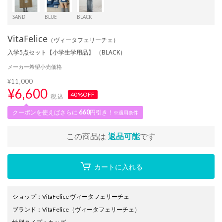
SAND
BLUE
BLACK
VitaFelice
（ヴィータフェリーチェ）
入学5点セット【小学生学用品】 （BLACK）
メーカー希望小売価格
¥11,000
¥
6,600
40%OFF
税込
クーポンを使えばさらに
660
円引き！
※適用条件
この商品は
返品可能
です
カートに入れる
ショップ
：
VitaFelice ヴィータフェリーチェ
ブランド
：
VitaFelice
（ヴィータフェリーチェ）