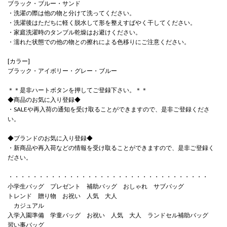
ブラック・ブルー・サンド
・洗濯の際は他の物と分けて洗ってください。
・洗濯後はただちに軽く脱水して形を整えすばやく干してください。
・家庭洗濯時のタンブル乾燥はお避けください。
・濡れた状態での他の物との擦れによる色移りにご注意ください。
[カラー]
ブラック・アイボリー・グレー・ブルー
＊＊是非ハートボタンを押してご登録下さい。＊＊
◆商品のお気に入り登録◆
・SALEや再入荷の通知を受け取ることができますので、是非ご登録くださ
い。
◆ブランドのお気に入り登録◆
・新商品や再入荷などの情報を受け取ることができますので、是非ご登録く
ださい。
・・・・・・・・・・・・・・・・・・・・・・・・・・・・・・・・・
小学生バッグ プレゼント 補助バッグ おしゃれ サブバッグ
トレンド 贈り物 お祝い 人気 大人
カジュアル
入学入園準備 学童バッグ お祝い 人気 大人 ランドセル補助バッグ
習い事バッグ