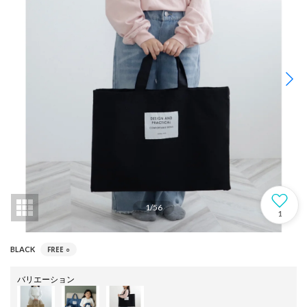
1
/
56
1
FREE
○
BLACK
バリエーション