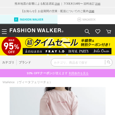
熊本地震の影響による配送遅延
｜ 7/30(木)14時〜 送料改訂
詳細
詳細
【お知らせ】お盆期間の営業・配送についてのご案内
詳細
FASHION WALKER
MAGASEEK
カテゴリ
ブランド
10% OFF
クーポン
が使えます
利用条件を見る
（ヴィータフェリーチェ）
VitaFelice