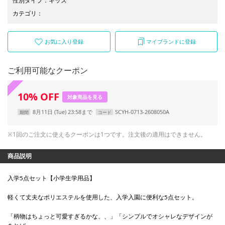
性別タイプ
：
キッズ
カテゴリ
：
お気に入り登録
マイブランドに登録
ご利用可能なクーポン
10
%
OFF
対象商品を見る
8月11日 (Tue) 23:58まで
SCYH-0713-2608050A
期間
コード
※1回のご注文に使えるクーポンは1つです。注文後の適用はできません。
商品説明
入学5点セット【小学生学用品】
軽くて丈夫なポリエステルを使用した、入学入園に便利な5点セット。
「柄物はちょっと可愛すぎるかな、、」「シンプルでオシャレなデザインが