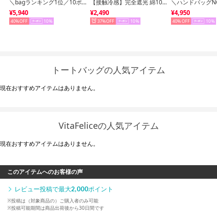
＼bagランキング1位／10ポケットキルティングトートバッグ （BLACK）
【接触冷感】完全遮光 綿100％キャップ（IVORY）
¥5,940
¥2,490
¥4,950
40%
10
37%
10
40%
10
トートバッグの人気アイテム
現在おすすめアイテムはありません。
VitaFeliceの人気アイテム
現在おすすめアイテムはありません。
このアイテムへのお客様の声
レビュー投稿で最大
2,000
ポイント
※投稿は（対象商品の）ご購入者のみ可能
※投稿可能期間は商品出荷後から30日間です