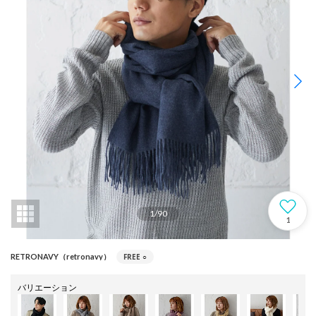
1
/
90
1
FREE
○
RETRONAVY（retronavy）
バリエーション