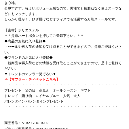
き心地。
分厚すぎず、程よいボリューム感なので、男性でも気兼ねなく使えスーツな
どにもマッチします。
しっかり暖かく、ひざ掛けなどオフィスでも活躍する万能ストールです。
【素材】ポリエステル
＊＊是非ハートボタンを押してご登録下さい。＊＊
◆商品のお気に入り登録◆
・セールや再入荷の通知を受け取ることができますので、是非ご登録くださ
い。
◆ブランドのお気に入り登録◆
・新商品や再入荷などの情報を受け取ることができますので、是非ご登録く
ださい。
▼トレンドのマフラー勢ぞろい▼
⇒【マフラー・ティペットこちら】
・・・・・・・・・・・・・・・・・・・・・・・・・・・・・・・・・
プレゼント 父の日 高見え オールシーズン ギフト
トレンド 贈り物 ロイヤルブルー 人気 大人
バレンタイン バレンタインプレゼント
・・・・・・・・・・・・・・・・・・・・・・・・・・・・・・・・・
商品番号
： V04517DU04113
ブランド商品番号
： vnsz-587z retronavy