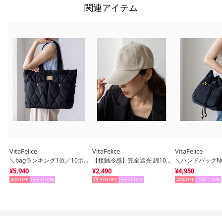
関連アイテム
VitaFelice
VitaFelice
VitaFelice
＼bagランキング1位／10ポケットキルティングトートバッグ （BLACK）
【接触冷感】完全遮光 綿100％キャップ（IVORY）
¥5,940
¥2,490
¥4,950
40%
10
37%
10
40%
10