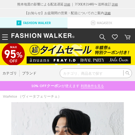
熊本地震の影響による配送遅延
｜ 7/30(木)14時〜 送料改訂
詳細
詳細
【お知らせ】お盆期間の営業・配送についてのご案内
詳細
FASHION WALKER
MAGASEEK
カテゴリ
ブランド
10% OFF
クーポン
が使えます
利用条件を見る
（ヴィータフェリーチェ）
VitaFelice