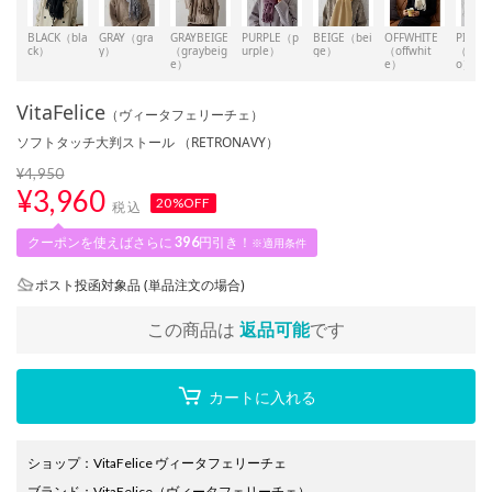
BLACK（bla
GRAY（gra
GRAYBEIGE
PURPLE（p
BEIGE（bei
OFFWHITE
PISTAC
ck）
y）
（graybeig
urple）
ge）
（offwhit
（pista
e）
e）
o）
VitaFelice
（ヴィータフェリーチェ）
ソフトタッチ大判ストール （RETRONAVY）
¥4,950
¥
3,960
20%OFF
税込
クーポンを使えばさらに
396
円引き！
※適用条件
ポスト投函対象品 (単品注文の場合)
この商品は
返品可能
です
カートに入れる
ショップ
：
VitaFelice ヴィータフェリーチェ
ブランド
：
VitaFelice
（ヴィータフェリーチェ）