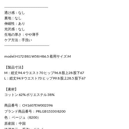
--------------------------------------
透け感：なし
裏地：なし
伸縮性：あり
光沢感：なし
生地の厚さ：やや薄手
ケア方法：手洗い
---------------------------------------
model:H172 B81 W58 H86.5 着用サイズ:M
【製品寸法】
M：総丈94.4 ウエスト70 ヒップ96.8 股上28 股下67
L：総丈94.9 ウエスト73 ヒップ99.8 股上28.5 股下67
【素材】
コットン 62% ポリエステル 38%
商品番号
： CH1607EW002396
ブランド商品番号
： PRLGB15330 8200
色
： ベージュ（8200）
原産国
： 中国