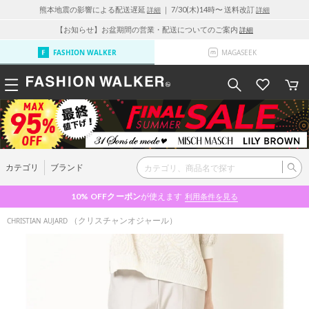
熊本地震の影響による配送遅延
｜ 7/30(木)14時〜 送料改訂
詳細
詳細
【お知らせ】お盆期間の営業・配送についてのご案内
詳細
FASHION WALKER
MAGASEEK
カテゴリ
ブランド
10% OFF
クーポン
が使えます
利用条件を見る
（クリスチャンオジャール）
CHRISTIAN AUJARD