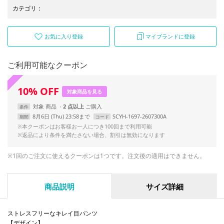
カテゴリ
：
お気に入り登録
マイブランドに登録
ご利用可能なクーポン
10
%
OFF
対象商品を見る
対象
商品
2 点以上
条件
8月6日 (Thu) 23:58まで
SCYH-1697-2607300A
期間
コード
※本クーポンはお客様お一人につき100回まで利用可能
※返品により条件を満たさない場合、割引は無効になります
※1回のご注文に使えるクーポンは1つです。注文後の適用はできません。
商品説明
サイズ詳細
ストレスフリーなキレイ目パンツ
【デザイン】