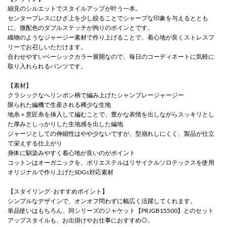
細見のシルエットでスタイルアップが叶う一本。
センタープレスにひざ上を少し絞ることでシャープな印象を与えるととも
に、微配色のダブルステッチが拘りのポインとです。
織物のようなジャージー素材で作り上げることで、着心地が良くストレスフ
リーでお召しいただけます。
合わせやすいベーシックカラー展開なので、毎日のコーディネートに気軽に
取り入れられるパンツです。
【素材】
クラシックなへリンボン柄で編み上げたシャンブレージャージー
限られた編機で生産される稀少な生地
地糸＋意匠糸を挿入して編むことで、豊かな表情を出しながらスッキリとし
た厚みとしっかりした生地感を出した編地
ジャージとしての伸縮性はやや少ないですが、型崩れしにくく、製品が仕立
て栄えする仕上がり
身体に馴染みやすく着心地が良いのがポイント
コットンはオーガニックを、ポリエステルはリサイクルソロテックスを使用
オリジナルで作り上げたSDGs対応素材
【スタイリング･おすすめポイント】
シンプルなデザインで、オンオフ問わずに幅広く活躍してくれます。
単品使いはもちろん、同シリーズのジャケット【PRJGB15500】とのセット
アップスタイルも、お出掛けやお仕事におすすめ◎。