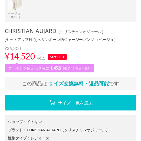
ベージュ
（8200）
CHRISTIAN AUJARD
（クリスチャンオジャール）
[セットアップ対応]ヘリンボーン柄ジャージーパンツ （ベージュ）
¥36,300
¥
14,520
60%OFF
税込
クーポンを使えばさらに
1,452
円引き！
※適用条件
この商品は
サイズ交換無料・返品可能
です
サイズ・色を選ぶ
ショップ
：
イトキン
ブランド
：
CHRISTIAN AUJARD
（クリスチャンオジャール）
性別タイプ
：
レディース