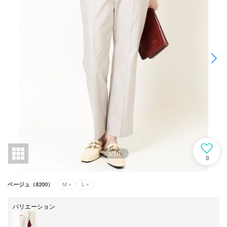
1
/
50
0
M
×
L
×
ベージュ（8200）
バリエーション