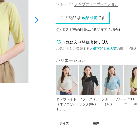
ショップ：
ジャヴァコーポレーション
この商品は
返品可能
です
ポスト投函対象品 (単品注文の場合)
0
お気に入り登録者数：
人
お気に入りに登録すると
値下げ
や
再入荷
の際にご連絡
バリエーション
オフホワイト
ブラック（ブ
ブルー（ブル
イエロ
（オフホワイ
ラック(04)）
ー(07)）
エロー(0
ト(02)）
サイズ
在庫