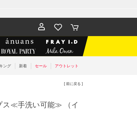
お気に入
カート
り
キング
新着
セール
アウトレット
[ 前に戻る ]
ス≪手洗い可能≫ （イ