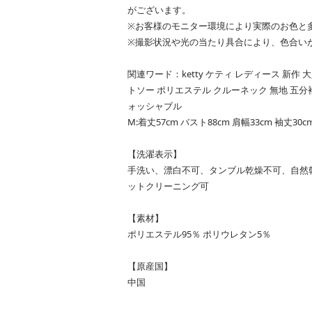
がございます。
※お客様のモニター環境により実際のお色と
※撮影状況や光の当たり具合により、色合い
関連ワード：ketty ケティ レディース 新作 大人
トソー ポリエステル クルーネック 無地 五分
ォッシャブル
M:着丈57cm バスト88cm 肩幅33cm 袖丈30c
【洗濯表示】
手洗い、漂白不可、タンブル乾燥不可、自然
ットクリーニング可
【素材】
ポリエステル95％ ポリウレタン5％
【原産国】
中国