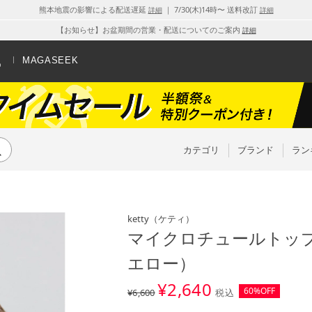
熊本地震の影響による配送遅延
｜ 7/30(木)14時〜 送料改訂
詳細
詳細
【お知らせ】お盆期間の営業・配送についてのご案内
詳細
MAGASEEK
カテゴリ
ブランド
ラン
ketty
（ケティ）
マイクロチュールトップ
エロー）
¥
2,640
60%OFF
¥6,600
税込