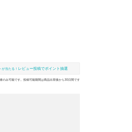
レビュー投稿でポイント抽選
トが当たる！
者のみ可能です。投稿可能期間は商品出荷後から30日間です