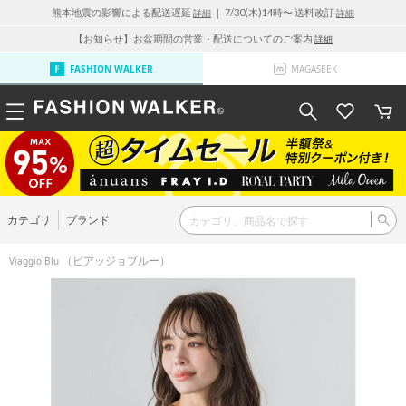
熊本地震の影響による配送遅延
｜ 7/30(木)14時〜 送料改訂
詳細
詳細
【お知らせ】お盆期間の営業・配送についてのご案内
詳細
FASHION WALKER
MAGASEEK
カテゴリ
ブランド
（ビアッジョブルー）
Viaggio Blu