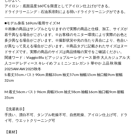
しがよい。
アイロン：底面温度160℃を限度としてアイロン仕上げができる。
ドライクリーニング：石油系溶剤による弱いドライクリーニングができる。
----------------------------------------------------------------
■モデル身長 169cm/着用サイズ M
※画像の商品はサンプルとなりますので実際の商品と仕様、加工、サイズが
若干異なる場合がございます。※お客様のモニター環境により実際のお色と
多少異なる場合がございます。※撮影状況や光の当たり具合により、色合い
が異なって見える場合がございます。※商品タグに記載されたサイズはヌー
ドサイズです。実際の商品のサイズは商品情報の実寸をご確認ください。
関連ワード：Viaggio Blu ビアッジョブルー レディース 新作 大人カジュアル 大
人コーデ レディース キレイめ フェミニン エレガント 華やか 上品 秋 秋服
2025AW AW 2025秋冬
S:着丈55cm バスト90cm 肩幅33cm 袖丈57cm 袖幅15cm 袖口幅9cm 裾幅
32cm
M:着丈56cm バスト96cm 肩幅35cm 袖丈58cm 袖幅16cm 袖口幅9cm 裾幅
35cm
【洗濯表示】
手洗い、漂白不可、タンブル乾燥不可、自然乾燥、アイロン仕上げ可、ドラ
イ可、ウエットクリーニング可
【素材】