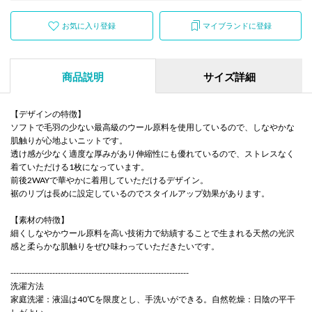
お気に入り登録
マイブランドに登録
商品説明
サイズ詳細
【デザインの特徴】
ソフトで毛羽の少ない最高級のウール原料を使用しているので、しなやかな
肌触りが心地よいニットです。
透け感が少なく適度な厚みがあり伸縮性にも優れているので、ストレスなく
着ていただける1枚になっています。
前後2WAYで華やかに着用していただけるデザイン。
裾のリブは長めに設定しているのでスタイルアップ効果があります。
【素材の特徴】
細くしなやかウール原料を高い技術力で紡績することで生まれる天然の光沢
感と柔らかな肌触りをぜひ味わっていただきたいです。
----------------------------------------------------------------
洗濯方法
家庭洗濯：液温は40℃を限度とし、手洗いができる。自然乾燥：日陰の平干