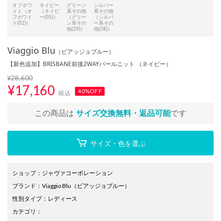
オフホワ
ネイビー
グリーン
シルバー
イト（オ
（ネイビ
系その他
系その他
フホワイ
ー(05)）
（グリー
（シルバ
ト(02)）
ン系その
ー系その
他(29)）
他(38)）
Viaggio Blu
（ビアッジョブルー）
【新色追加】BRISBANE前後2WAYパールニット （ネイビー）
¥28,600
¥
17,160
40%OFF
税込
この商品は
サイズ交換無料・返品可能
です
サイズ・色を選ぶ
ショップ
：
ジャヴァコーポレーション
ブランド
：
Viaggio Blu
（ビアッジョブルー）
性別タイプ
：
レディース
カテゴリ
：