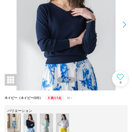
1
/
8
0
S
残り1点
M
×
ネイビー（ネイビー(05)）
バリエーション