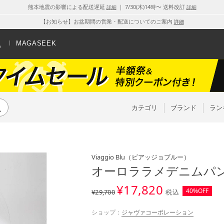
熊本地震の影響による配送遅延
｜ 7/30(木)14時〜 送料改訂
詳細
詳細
【お知らせ】お盆期間の営業・配送についてのご案内
詳細
MAGASEEK
カテゴリ
ブランド
ラン
Viaggio Blu
（ビアッジョブルー）
オーロララメデニムパン
¥
17,820
40%OFF
¥29,700
税込
ショップ：
ジャヴァコーポレーション