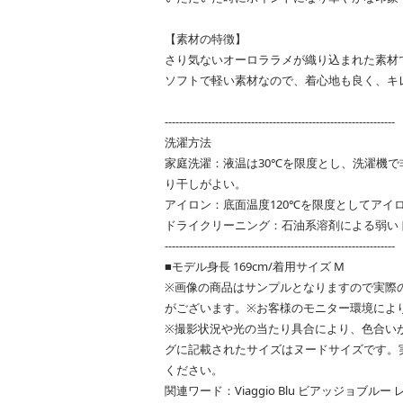
【素材の特徴】
さり気ないオーロララメが織り込まれた素材
ソフトで軽い素材なので、着心地も良く、キ
----------------------------------------------------------------
洗濯方法
家庭洗濯：液温は30℃を限度とし、洗濯機
り干しがよい。
アイロン：底面温度120℃を限度としてアイ
ドライクリーニング：石油系溶剤による弱い
----------------------------------------------------------------
■モデル身長 169cm/着用サイズ M
※画像の商品はサンプルとなりますので実際
がございます。※お客様のモニター環境によ
※撮影状況や光の当たり具合により、色合い
グに記載されたサイズはヌードサイズです。
ください。
関連ワード：Viaggio Blu ビアッジョブル