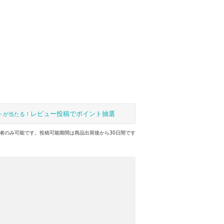
レビュー投稿でポイント抽選
トが当たる！
者のみ可能です。投稿可能期間は商品出荷後から30日間です