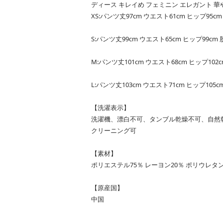
ディース キレイめ フェミニン エレガント 華やか 上
XS:パンツ丈97cm ウエスト61cm ヒップ95cm
S:パンツ丈99cm ウエスト65cm ヒップ99cm 
M:パンツ丈101cm ウエスト68cm ヒップ102c
L:パンツ丈103cm ウエスト71cm ヒップ105c
【洗濯表示】
洗濯機、漂白不可、タンブル乾燥不可、自然
クリーニング可
【素材】
ポリエステル75％ レーヨン20％ ポリウレ
【原産国】
中国