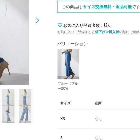
この商品は
サイズ交換無料・返品可能
です
0
お気に入り登録者数：
人
お気に入りに登録すると
値下げ
や
再入荷
の際にご連絡
バリエーション
ブルー（ブル
ー(07)）
サイズ
在庫
XS
なし
S
なし