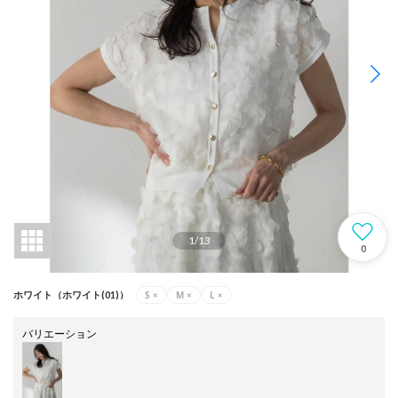
1
/
13
0
S
×
M
×
L
×
ホワイト（ホワイト(01)）
バリエーション