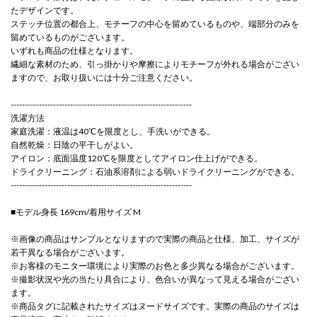
たデザインです。
ステッチ位置の都合上、モチーフの中心を留めているものや、端部分のみを
留めているものがございます。
いずれも商品の仕様となります。
繊細な素材のため、引っ掛かりや摩擦によりモチーフが外れる場合がござい
ますので、お取り扱いには十分ご注意ください。
----------------------------------------------------------------
洗濯方法
家庭洗濯：液温は40℃を限度とし、手洗いができる。
自然乾燥：日陰の平干しがよい。
アイロン：底面温度120℃を限度としてアイロン仕上げができる。
ドライクリーニング：石油系溶剤による弱いドライクリーニングができる。
----------------------------------------------------------------
■モデル身長 169cm/着用サイズ M
※画像の商品はサンプルとなりますので実際の商品と仕様、加工、サイズが
若干異なる場合がございます。
※お客様のモニター環境により実際のお色と多少異なる場合がございます。
※撮影状況や光の当たり具合により、色合いが異なって見える場合がござい
ます。
※商品タグに記載されたサイズはヌードサイズです。実際の商品のサイズは