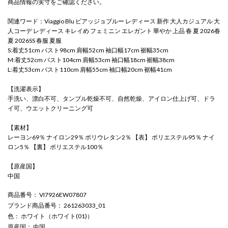
商品情報の実寸をご確認ください。
関連ワード：Viaggio Blu ビアッジョブルー レディース 新作 大人カジュアル 大
人コーデ レディース キレイめ フェミニン エレガント 華やか 上品 春 夏 2026春
夏 2026SS 春服 夏服
S:着丈51cm バスト98cm 肩幅52cm 袖口幅17cm 裾幅35cm
M:着丈52cm バスト104cm 肩幅53cm 袖口幅18cm 裾幅38cm
L:着丈53cm バスト110cm 肩幅55cm 袖口幅20cm 裾幅41cm
【洗濯表示】
手洗い、漂白不可、タンブル乾燥不可、自然乾燥、アイロン仕上げ可、ドラ
イ可、ウエットクリーニング可
【素材】
レーヨン69％ ナイロン29％ ポリウレタン2％ 【表】 ポリエステル95％ ナイ
ロン5％ 【裏】 ポリエステル100％
【原産国】
中国
商品番号
： VI7926EW07807
ブランド商品番号
： 261263033_01
色
： ホワイト（ホワイト(01)）
原産国
： 中国