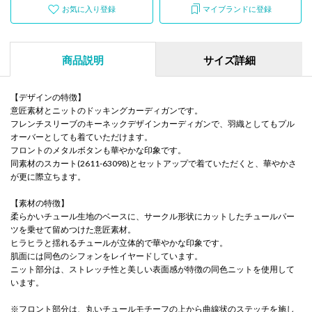
お気に入り登録
マイブランドに登録
商品説明
サイズ詳細
【デザインの特徴】
意匠素材とニットのドッキングカーディガンです。
フレンチスリーブのキーネックデザインカーディガンで、羽織としてもプル
オーバーとしても着ていただけます。
フロントのメタルボタンも華やかな印象です。
同素材のスカート(2611-63098)とセットアップで着ていただくと、華やかさ
が更に際立ちます。
【素材の特徴】
柔らかいチュール生地のベースに、サークル形状にカットしたチュールパー
ツを乗せて留めつけた意匠素材。
ヒラヒラと揺れるチュールが立体的で華やかな印象です。
肌面には同色のシフォンをレイヤードしています。
ニット部分は、ストレッチ性と美しい表面感が特徴の同色ニットを使用して
います。
※フロント部分は、丸いチュールモチーフの上から曲線状のステッチを施し