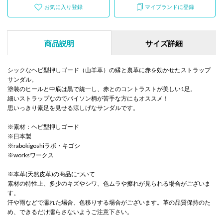
お気に入り登録
マイブランドに登録
商品説明
サイズ詳細
シックなヘビ型押しゴード（山羊革）の縁と裏革に赤を効かせたストラップ
サンダル。
塗装のヒールと中底は黒で統一し、赤とのコントラストが美しい1足。
細いストラップなのでパイソン柄が苦手な方にもオススメ！
思いっきり素足を見せる涼しげなサンダルです。
※素材：ヘビ型押しゴード
※日本製
※rabokigoshiラボ・キゴシ
※worksワークス
※本革(天然皮革)の商品について
素材の特性上、多少のキズやシワ、色ムラや擦れが見られる場合がございま
す。
汗や雨などで濡れた場合、色移りする場合がございます。革の品質保持のた
め、できるだけ濡らさないようご注意下さい。