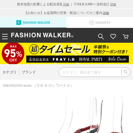
熊本地震の影響による配送遅延
｜ 7/30(木)14時〜 送料改訂
詳細
詳細
【お知らせ】お盆期間の営業・配送についてのご案内
詳細
FASHION WALKER
MAGASEEK
カテゴリ
ブランド
（ラボ キゴシ ワークス）
RABOKIGOSHI works