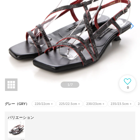
1
/
7
0
220/22cm
×
225/22.5cm
×
230/23cm
×
235/23.5cm
×
2
グレー（GRY）
バリエーション