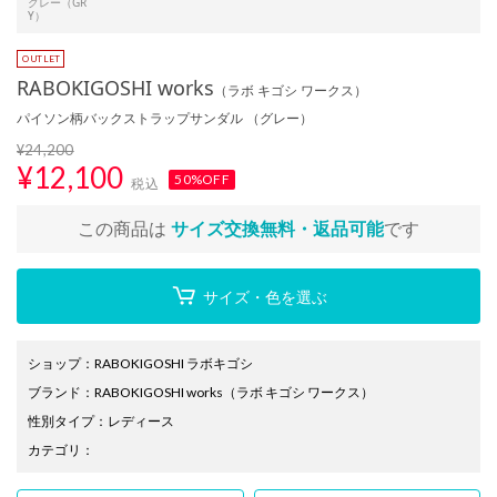
グレー（GR
Y）
RABOKIGOSHI works
（ラボ キゴシ ワークス）
パイソン柄バックストラップサンダル （グレー）
¥24,200
¥
12,100
50%OFF
税込
この商品は
サイズ交換無料・返品可能
です
サイズ・色を選ぶ
ショップ
：
RABOKIGOSHI ラボキゴシ
ブランド
：
RABOKIGOSHI works
（ラボ キゴシ ワークス）
性別タイプ
：
レディース
カテゴリ
：