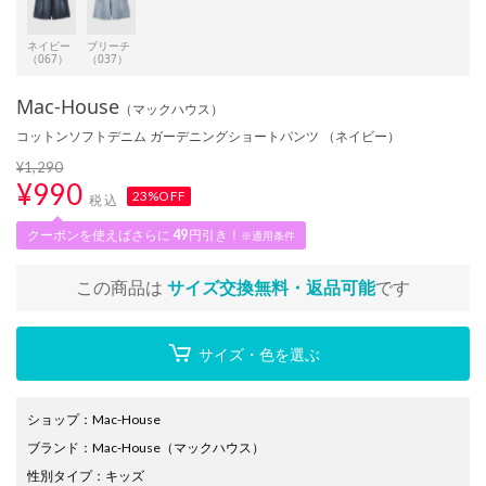
ネイビー
ブリーチ
（067）
（037）
Mac-House
（マックハウス）
コットンソフトデニム ガーデニングショートパンツ （ネイビー）
¥1,290
¥
990
23%OFF
税込
クーポンを使えばさらに
49
円引き！
※適用条件
この商品は
サイズ交換無料・返品可能
です
サイズ・色を選ぶ
ショップ
：
Mac-House
ブランド
：
Mac-House
（マックハウス）
性別タイプ
：
キッズ