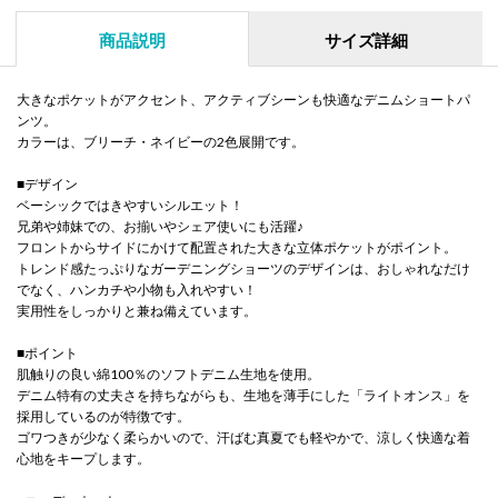
商品説明
サイズ詳細
大きなポケットがアクセント、アクティブシーンも快適なデニムショートパ
ンツ。
カラーは、ブリーチ・ネイビーの2色展開です。
■デザイン
ベーシックではきやすいシルエット！
兄弟や姉妹での、お揃いやシェア使いにも活躍♪
フロントからサイドにかけて配置された大きな立体ポケットがポイント。
トレンド感たっぷりなガーデニングショーツのデザインは、おしゃれなだけ
でなく、ハンカチや小物も入れやすい！
実用性をしっかりと兼ね備えています。
■ポイント
肌触りの良い綿100％のソフトデニム生地を使用。
デニム特有の丈夫さを持ちながらも、生地を薄手にした「ライトオンス」を
採用しているのが特徴です。
ゴワつきが少なく柔らかいので、汗ばむ真夏でも軽やかで、涼しく快適な着
心地をキープします。