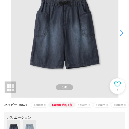
1
/
8
1
120cm
×
130cm
残り1点
140cm
×
150cm
×
160cm
×
ネイビー（067）
バリエーション