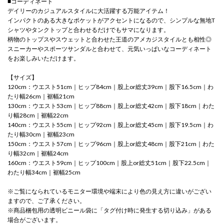
■コーディネート
デイリーのカジュアルスタイルに大活躍する万能アイテム！
インパクトのある大きなポケットがアクセントになるので、シンプルな無地T
シャツやタンクトップと合わせるだけでもサマになります。
柄物のトップスやスウェットと合わせた王道のアメカジスタイルとも相性◎
スニーカーやスポーツサンダルと合わせて、元気いっぱいなコーディネート
をお楽しみいただけます。
【サイズ】
120cm：ウエスト51cm｜ヒップ84cm｜股上or総丈39cm｜股下16.5cm｜わ
たり幅26cm｜裾幅21cm
130cm：ウエスト53cm｜ヒップ88cm｜股上or総丈42cm｜股下18cm｜わた
り幅28cm｜裾幅22cm
140cm：ウエスト55cm｜ヒップ92cm｜股上or総丈45cm｜股下19.5cm｜わ
たり幅30cm｜裾幅23cm
150cm：ウエスト57cm｜ヒップ96cm｜股上or総丈48cm｜股下21cm｜わた
り幅32cm｜裾幅24cm
160cm：ウエスト59cm｜ヒップ100cm｜股上or総丈51cm｜股下22.5cm｜
わたり幅34cm｜裾幅25cm
※ご覧になられているモニター環境や端末により色の見え方に違いがござい
ますので、ご了承ください。
※商品梱包用の透明ビニール袋に「タグ付け時に発生する切り込み」がある
場合がございます。