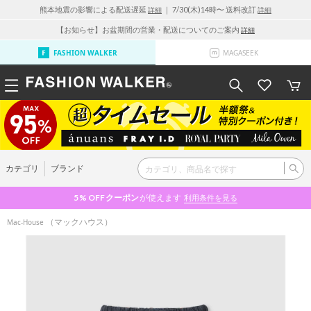
熊本地震の影響による配送遅延
｜ 7/30(木)14時〜 送料改訂
詳細
詳細
【お知らせ】お盆期間の営業・配送についてのご案内
詳細
FASHION WALKER
MAGASEEK
カテゴリ
ブランド
5% OFF
クーポン
が使えます
利用条件を見る
（マックハウス）
Mac-House