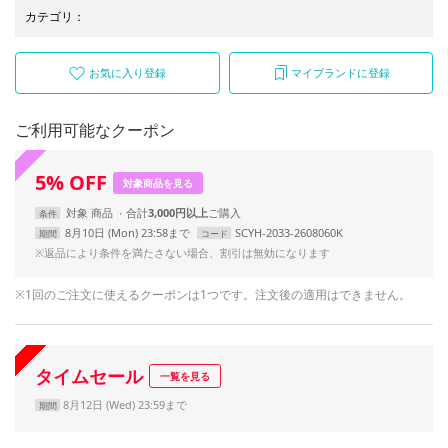
カテゴリ
：
お気に入り登録
マイブランドに登録
ご利用可能なクーポン
5
%
OFF
対象商品を見る
対象
商品
合計
3,000円以上
条件
8月10日 (Mon) 23:58まで
SCYH-2033-2608060K
期間
コード
※返品により条件を満たさない場合、割引は無効になります
※1回のご注文に使えるクーポンは1つです。注文後の適用はできません。
タイムセール
一覧を見る
8月12日 (Wed) 23:59まで
期間