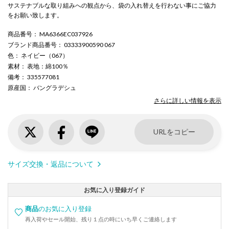
サステナブルな取り組みへの観点から、袋の入れ替えを行わない事にご協力
をお願い致します。
商品番号
： MA6366EC037926
ブランド商品番号
： 03333900590 067
色
： ネイビー（067）
素材
： 表地：綿100％
備考
： 335577081
原産国
： バングラデシュ
さらに詳しい情報を表示
URLをコピー
サイズ交換・返品について
お気に入り登録ガイド
商品
のお気に入り登録
再入荷やセール開始、残り１点の時にいち早くご連絡します