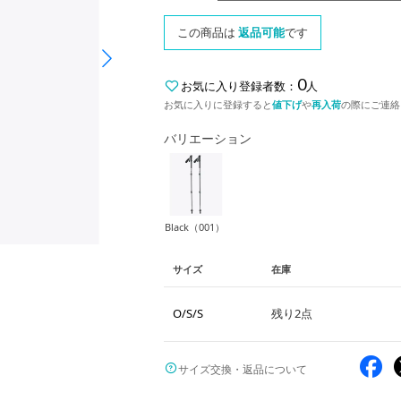
この商品は
返品可能
です
0
お気に入り登録者数：
人
お気に入りに登録すると
値下げ
や
再入荷
の際にご連絡
バリエーション
Black（001）
サイズ
在庫
O/S/S
残り2点
サイズ交換・返品について