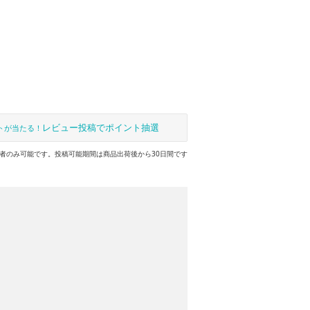
レビュー投稿でポイント抽選
トが当たる！
者のみ可能です。投稿可能期間は商品出荷後から30日間です