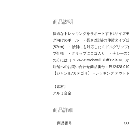
商品説明
快適なトレッキングをサポートするLサイズ
グ向けのポール ・長さ2段階の伸縮タイプ(全長
(57cm) ・傾斜にも対応したミドルグリ
プ仕様 ・グリップにロゴ入り ・今シーズン
の方には［PU2429:Rockwell Bluff Pole
店舗へのお問い合わせ商品番号：PU2428-01
【ジャンル/カテゴリ】トレッキング アウトド
【素材】
アルミ合金
商品詳細
商品番号
CO