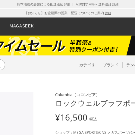
熊本地震の影響による配送遅延
｜ 7/30(木)14時〜 送料改訂
詳細
詳細
【お知らせ】お盆期間の営業・配送についてのご案内
詳細
MAGASEEK
カテゴリ
ブランド
ラン
Columbia
（コロンビア）
ロックウェルブラフポールL
¥
16,500
税込
ショップ：
MEGA SPORTS/CNS メガスポーツ