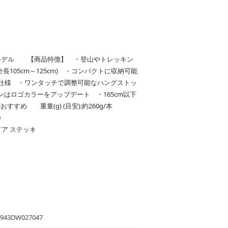
モデル 【商品特徴】 ・登山やトレッキン
105cm～125cm) ・コンパクトに収納可能
ップ仕様 ・ワンタッチで調整可能なハングストッ
はロゴカラーをアップデート ・165cm以下
 M］がおすすめ 重量(g) (目安):約260g/本
0
ア ステッキ
943DW027047