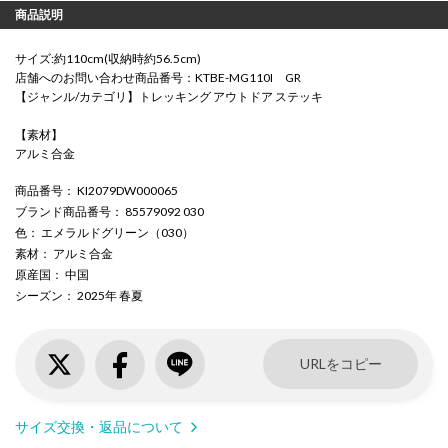
商品説明
サイズ:約110cm(収納時約56.5cm)
店舗へのお問い合わせ商品番号：KTBE-MG110I GR
【ジャンル/カテゴリ】トレッキング アウトドア ステッキ
【素材】
アルミ合金
商品番号
： KI2079DW000065
ブランド商品番号
： 85579092 030
色
： エメラルドグリーン（030）
素材
： アルミ合金
原産国
： 中国
シーズン
： 2025年 春夏
URLをコピー
サイズ交換・返品について