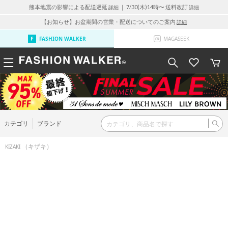
熊本地震の影響による配送遅延
｜ 7/30(木)14時〜 送料改訂
詳細
詳細
【お知らせ】お盆期間の営業・配送についてのご案内
詳細
FASHION WALKER
MAGASEEK
カテゴリ
ブランド
（キザキ）
KIZAKI