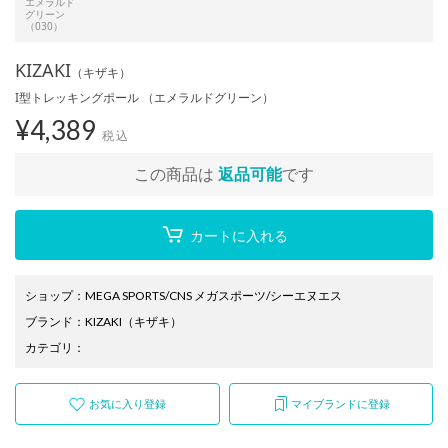
エメラルド
グリーン
（030）
KIZAKI
（キザキ）
I型トレッキングポール （エメラルドグリーン）
¥
4,389
税込
この商品は
返品可能
です
カートに入れる
ショップ
：
MEGA SPORTS/CNS メガスポーツ/シーエヌエス
ブランド
：
KIZAKI
（キザキ）
カテゴリ
：
お気に入り登録
マイブランドに登録