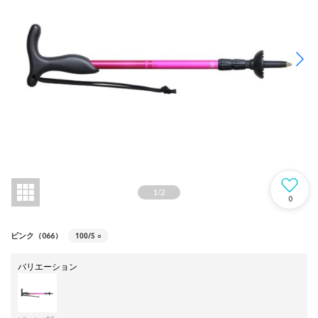
1
/
2
0
100/S
○
ピンク（066）
バリエーション