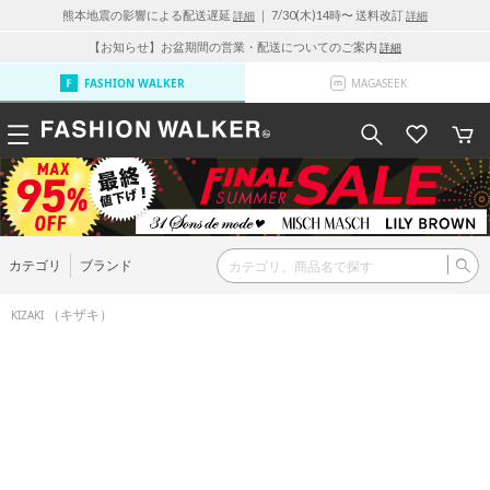
熊本地震の影響による配送遅延
｜ 7/30(木)14時〜 送料改訂
詳細
詳細
【お知らせ】お盆期間の営業・配送についてのご案内
詳細
FASHION WALKER
MAGASEEK
カテゴリ
ブランド
（キザキ）
KIZAKI