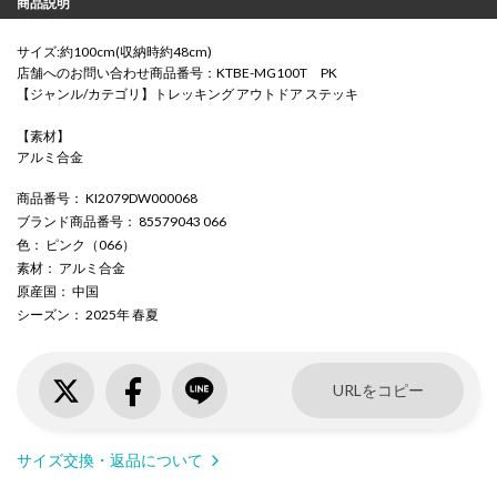
商品説明
サイズ:約100cm(収納時約48cm)
店舗へのお問い合わせ商品番号：KTBE-MG100T PK
【ジャンル/カテゴリ】トレッキング アウトドア ステッキ
【素材】
アルミ合金
商品番号
： KI2079DW000068
ブランド商品番号
： 85579043 066
色
： ピンク（066）
素材
： アルミ合金
原産国
： 中国
シーズン
： 2025年 春夏
URLをコピー
サイズ交換・返品について