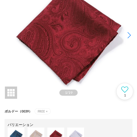
1
/
19
1
FREE
×
ボルドー（0039）
バリエーション