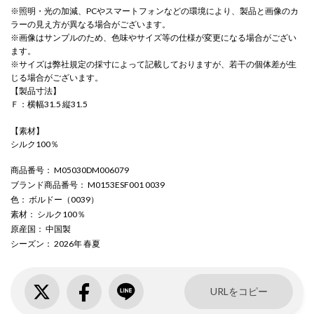
※照明・光の加減、PCやスマートフォンなどの環境により、製品と画像のカ
ラーの見え方が異なる場合がございます。
※画像はサンプルのため、色味やサイズ等の仕様が変更になる場合がござい
ます。
※サイズは弊社規定の採寸によって記載しておりますが、若干の個体差が生
じる場合がございます。
【製品寸法】
Ｆ：横幅31.5 縦31.5
【素材】
シルク100％
商品番号
： M05030DM006079
ブランド商品番号
： M0153ESF001 0039
色
： ボルドー（0039）
素材
： シルク100％
原産国
： 中国製
シーズン
： 2026年 春夏
URLをコピー