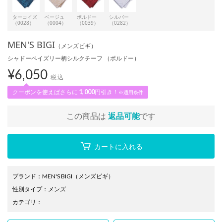
ターコイズ
ベージュ
ボルドー
シルバー
（0028）
（0004）
（0039）
（0282）
MEN'S BIGI
（メンズビギ）
シャドーペイズリー柄シルクチーフ （ボルドー）
¥
6,050
税込
クーポンを使えばさらに
1,000
円引き！
※適用条件
この商品は
返品可能
です
カートに入れる
ブランド
：
MEN'S BIGI
（メンズビギ）
性別タイプ
：
メンズ
カテゴリ
：