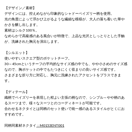
【デザイン／素材】
デザインには、控えめながら印象的なシャドーペイズリー柄を使用。
光の角度によって浮かび上がるような繊細な模様が、大人の落ち着いた華や
かさを醸し出します。
素材はシルク100％。
なめらかで高級感のある風合いが特徴で、上品な光沢としっとりとした手触
が、洗練された胸元を演出します。
【シルエット】
使いやすいスクエア型のポケットチーフ。
30～45cmというチーフの平均的なサイズ感の中でも、やや小さめのサイズ感
なので、胸ポケットの中でもたつきにくく収まりの良いサイズ感です。
さまざまな折り方に対応し、胸元に洗練されたアクセントをプラスできま
す。
【ディテール】
織柄でペイズリーを表現した程よい主張の柄なので、シンプル～やや柄のあ
るスーツまで、様々なスーツとのコーディネートが可能です。
合わせるネクタイとは同柄のセット使いで統一感のあるスタイルがとくにお
すすめです。
同柄同素材ネクタイ
：M0153ENT001