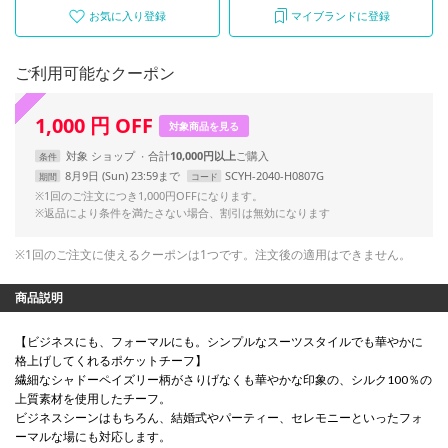
お気に入り登録
マイブランドに登録
ご利用可能なクーポン
1,000
円
OFF
対象商品を見る
対象
ショップ
合計
10,000円以上
条件
8月9日 (Sun) 23:59まで
SCYH-2040-H0807G
期間
コード
※1回のご注文につき1,000円OFFになります。
※返品により条件を満たさない場合、割引は無効になります
※1回のご注文に使えるクーポンは1つです。注文後の適用はできません。
商品説明
【ビジネスにも、フォーマルにも。シンプルなスーツスタイルでも華やかに
格上げしてくれるポケットチーフ】
繊細なシャドーペイズリー柄がさりげなくも華やかな印象の、シルク100％の
上質素材を使用したチーフ。
ビジネスシーンはもちろん、結婚式やパーティー、セレモニーといったフォ
ーマルな場にも対応します。