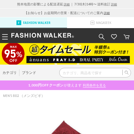
熊本地震の影響による配送遅延
｜ 7/30(木)14時〜 送料改訂
詳細
詳細
【お知らせ】お盆期間の営業・配送についてのご案内
詳細
FASHION WALKER
MAGASEEK
カテゴリ
ブランド
1,000円OFF
クーポン
が使えます
利用条件を見る
（メンズビギ）
MEN'S BIGI