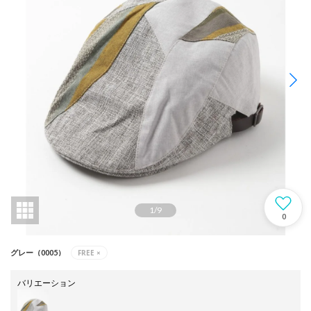
1
/
9
0
FREE
×
グレー（0005）
バリエーション