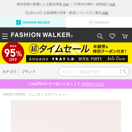
熊本地震の影響による配送遅延
｜ 7/30(木)14時〜 送料改訂
詳細
詳細
【お知らせ】お盆期間の営業・配送についてのご案内
詳細
FASHION WALKER
MAGASEEK
カテゴリ
ブランド
1,000円OFF
クーポン
が使えます
利用条件を見る
（ユニオンステーション）
UNION STATION