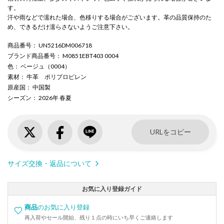
す。
汗や雨などで濡れた場合、色移りする場合がございます。革の品質保持のた
め、できるだけ濡らさないようご注意下さい。
商品番号
： UN5216DM006718
ブランド商品番号
： M0851EBT403 0004
色
： ベージュ（0004）
素材
： 牛革 ポリプロピレン
原産国
： 中国製
シーズン
： 2026年 春夏
URLをコピー
サイズ交換・返品について
お気に入り登録ガイド
商品
のお気に入り登録
再入荷やセール開始、残り１点の時にいち早くご連絡します