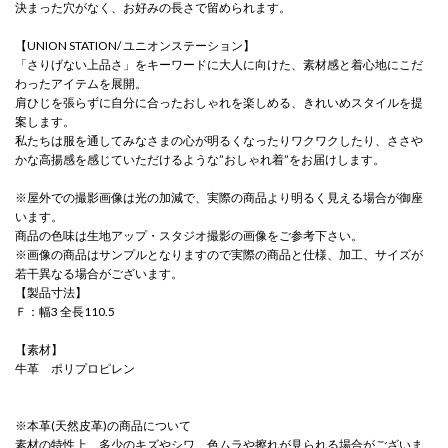
決まった穴がなく、お好みの長さで留められます。
【UNION STATION/ ユニオンステーション】
「さりげない上品さ」をキーワードに大人に向けた、素材感と着心地にこだ
わったアイテムを展開。
肩ひじを張らずに自分に合ったおしゃれを楽しめる、きれいめスタイルを提
案します。
私たちは服を通してみなさまの心が明るくなったりワクワクしたり、ささや
かな高揚感を感じていただけるような”おしゃれ着”をお届けします。
※屋外での撮影画像は光の加減で、実際の商品より明るく見える場合が御座
います。
商品の色味は生地アップ・スタジオ撮影の画像をご参考下さい。
※画像の商品はサンプルとなりますので実際の商品と仕様、加工、サイズが
若干異なる場合がございます。
【製品寸法】
Ｆ：幅3 全長110.5
【素材】
牛革 ポリプロピレン
※本革(天然皮革)の商品について
素材の特性上、多少のキズやシワ、色ムラや擦れが見られる場合がございま