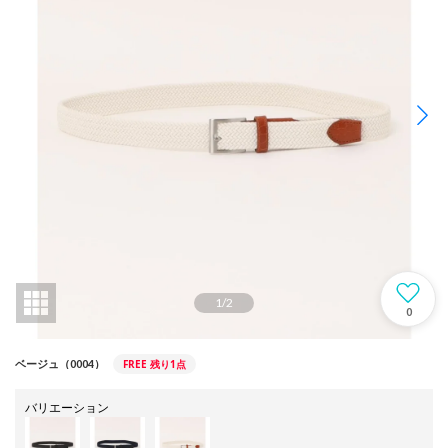
1
/
2
0
FREE
残り1点
ベージュ（0004）
バリエーション