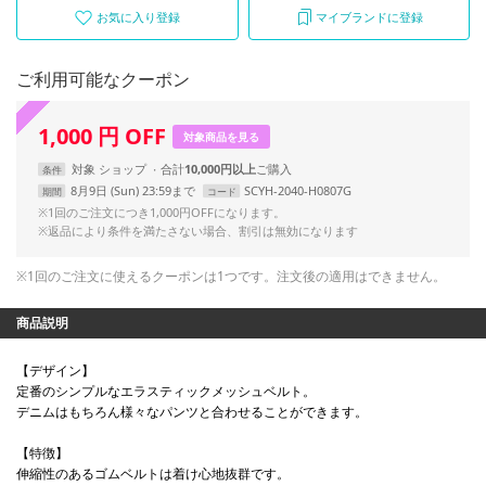
お気に入り登録
マイブランドに登録
ご利用可能なクーポン
1,000
円
OFF
対象商品を見る
対象
ショップ
合計
10,000円以上
条件
8月9日 (Sun) 23:59まで
SCYH-2040-H0807G
期間
コード
※1回のご注文につき1,000円OFFになります。
※返品により条件を満たさない場合、割引は無効になります
※1回のご注文に使えるクーポンは1つです。注文後の適用はできません。
商品説明
【デザイン】
定番のシンプルなエラスティックメッシュベルト。
デニムはもちろん様々なパンツと合わせることができます。
【特徴】
伸縮性のあるゴムベルトは着け心地抜群です。