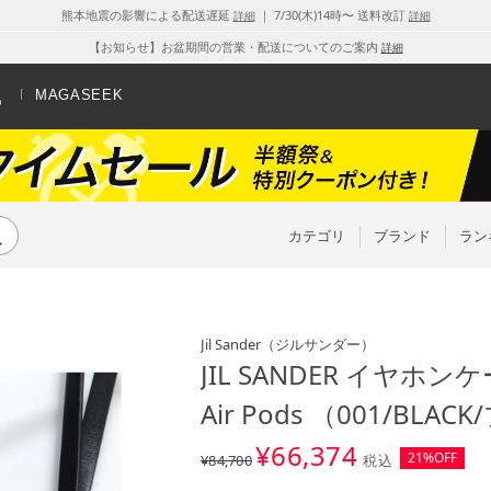
熊本地震の影響による配送遅延
｜ 7/30(木)14時〜 送料改訂
詳細
詳細
【お知らせ】お盆期間の営業・配送についてのご案内
詳細
MAGASEEK
カテゴリ
ブランド
ラン
Jil Sander
（ジルサンダー）
JIL SANDER イヤホンケー
Air Pods （001/BLA
¥
66,374
21%OFF
¥84,700
税込