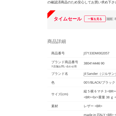
の確認済商品のため安心してお買い求め下さ
タイムセール
一覧を見る
期間
商品詳細
商品番号
JI7133DM002057
ブランド商品番号
380414446 90
※店舗お問い合わせ用
ブランド名
Jil Sander
（ジルサン
色
001/BLACK/ブラッ
縦 5 横 6 マチ 3 <
サイズ(cm)
<BR><br>重量 38 ｇ 
素材
レザー <BR>
made in ITALY 