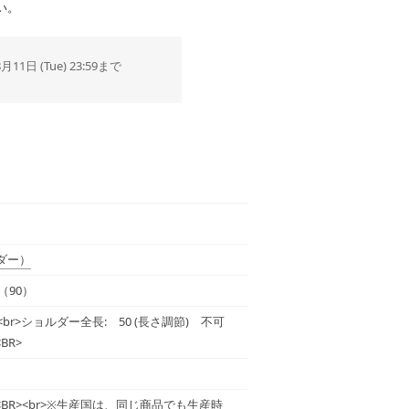
い。
8月11日 (Tue) 23:59まで
ダー）
ク（90）
BR><br>ショルダー全長: 50 (長さ調節) 不可
<BR>
<BR> <BR><br>※生産国は、同じ商品でも生産時