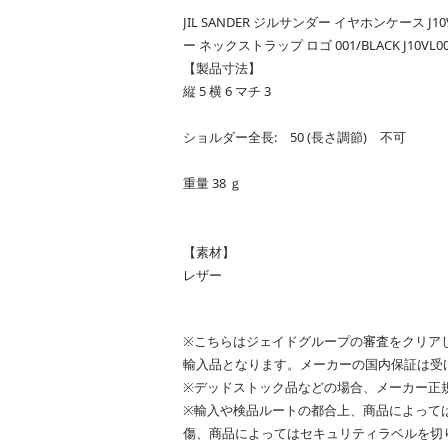
JIL SANDER ジルサンダー イヤホンケース J10VL
ー ネックストラップ ロゴ 001/BLACK J10VL002
【製品寸法】
縦 5 横 6 マチ 3
ショルダー全長: 50 (長さ調節) 不可
重量 38 ｇ
【素材】
レザー
※こちらはジェイドグループの審査をクリア
輸入品となります。メーカーの国内保証は受
※デッドストック品などの場合、メーカー正
※輸入や検品ルートの都合上、商品によって
傷、商品によってはセキュリティラベルを切