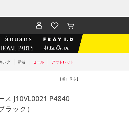
お気に入
カート
り
キング
新着
セール
アウトレット
[ 前に戻る ]
ス J10VL0021 P4840
CK/ブラック）