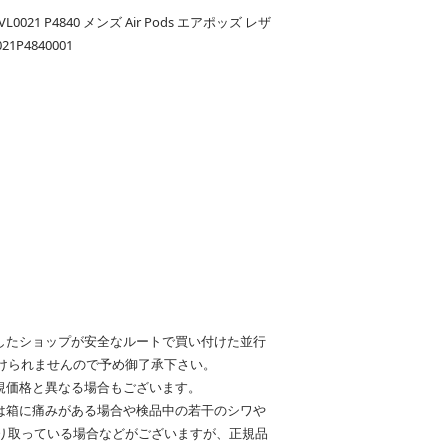
0021 P4840 メンズ Air Pods エアポッズ レザ
1P4840001
したショップが安全なルートで買い付けた並行
けられませんので予め御了承下さい。
規価格と異なる場合もございます。
は箱に痛みがある場合や検品中の若干のシワや
り取っている場合などがございますが、正規品