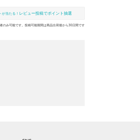
レビュー投稿でポイント抽選
トが当たる！
者のみ可能です。投稿可能期間は商品出荷後から30日間です