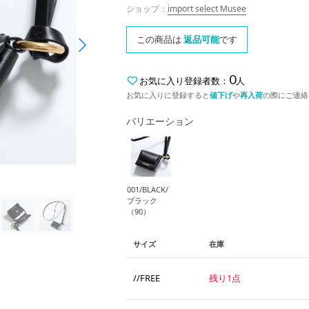
ショップ：
import select Musee
この商品は
返品可能
です
0
お気に入り登録者数：
人
お気に入りに登録すると
値下げ
や
再入荷
の際にご連絡
バリエーション
001/BLACK/
ブラック
（90）
サイズ
在庫
//FREE
残り1点