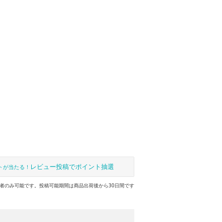
レビュー投稿でポイント抽選
トが当たる！
者のみ可能です。投稿可能期間は商品出荷後から30日間です