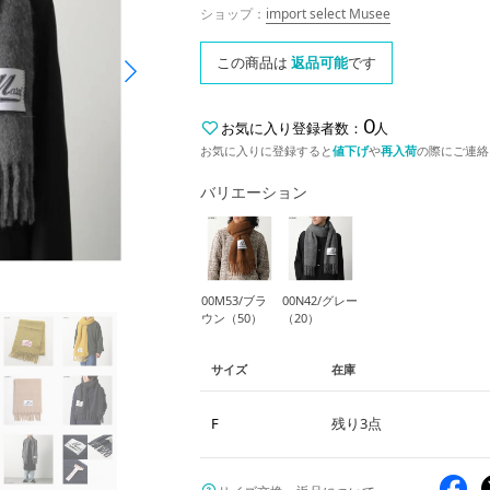
ショップ：
import select Musee
この商品は
返品可能
です
0
お気に入り登録者数：
人
お気に入りに登録すると
値下げ
や
再入荷
の際にご連絡
バリエーション
00M53/ブラ
00N42/グレー
ウン（50）
（20）
サイズ
在庫
F
残り3点