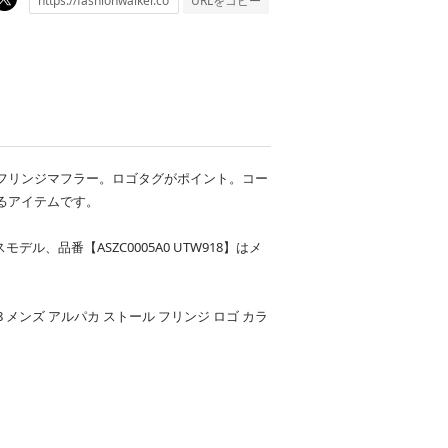
URLをコピー
フリンジマフラー。ロゴタグがポイント。コー
るアイテムです。
スモデル、品番【ASZC0005A0 UTW918】はメ
W918 メンズ アルパカ ストール フリンジ ロゴ カラ