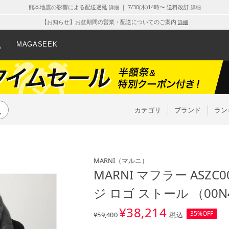
熊本地震の影響による配送遅延
｜ 7/30(木)14時〜 送料改訂
詳細
詳細
【お知らせ】お盆期間の営業・配送についてのご案内
詳細
MAGASEEK
カテゴリ
ブランド
ラン
MARNI
（マルニ）
MARNI マフラー ASZC0
ジ ロゴ ストール （00N
¥
38,214
35%OFF
¥59,400
税込