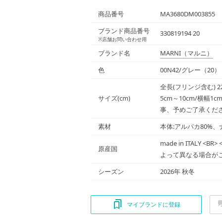
商品番号
MA3680DM003855
ブランド商品番号
330819194 20
※店舗お問い合わせ用
ブランド名
MARNI
（マルニ）
色
00N42/グレー（20）
全長(フリンジ含む) 22
サイズ(cm)
5cm～10cm/横幅
事、予めご了承くだ
素材
本体:アルパカ80%、
made in ITALY 
原産国
よって異なる場合がご
シーズン
2026年 秋冬
マイブランドに登録