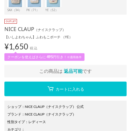
SAX（34）
PK（71）
YE（52）
NICE CLAUP
（ナイスクラップ）
【いしよわちゃん】ふわもこポーチ （YE）
¥
1,650
税込
クーポンを使えばさらに
495
円引き！
※適用条件
この商品は
返品可能
です
カートに入れる
ショップ
：
NICE CLAUP（ナイスクラップ） 公式
ブランド
：
NICE CLAUP
（ナイスクラップ）
性別タイプ
：
レディース
カテゴリ
：