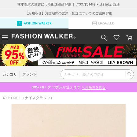
熊本地震の影響による配送遅延
｜ 7/30(木)14時〜 送料改訂
詳細
詳細
【お知らせ】お盆期間の営業・配送についてのご案内
詳細
FASHION WALKER
MAGASEEK
カテゴリ
ブランド
30% OFF
クーポン
が使えます
利用条件を見る
（ナイスクラップ）
NICE CLAUP