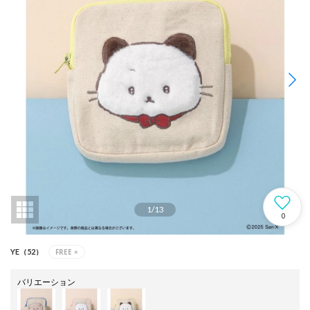
1
/
13
0
FREE
×
YE（52）
バリエーション