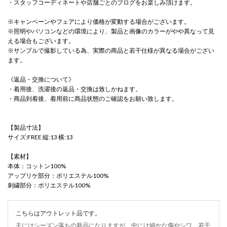
・スタッフコーディネートや店舗ごとのブログをお楽しみ頂けます。
※キャンペーンやフェアにより価格が変動する場合がございます。
※照明やパソコンなどの環境により、製品と画像のカラーがやや異なって見
える場合もございます。
※サンプルで撮影している為、実際の商品と若干仕様が異なる場合がござい
ます。
《返品・交換について》
・着用後、洗濯後の返品・交換は致しかねます。
・商品到着後、着用前に商品状態のご確認をお願い致します。
【製品寸法】
サイズ:FREE 縦:13 横:13
【素材】
本体：コットン100%
アップリケ部分：ポリエステル100%
刺繍部分：ポリエステル100%
こちらはアウトレット品です。
主にはシーズン落ちの新品になりますが、中には細かな傷やシワ、若干