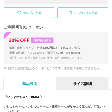
お気に入り登録
マイブランドに登録
ご利用可能なクーポン
30
%
OFF
対象商品を見る
対象
ショップ
合計
8,800円以上
5 点以上
条件
8月6日 (Thu) 23:59まで
SCYH-1998-H0804E
期間
コード
※返品により条件を満たさない場合、割引は無効になります
※1回のご注文に使えるクーポンは1つです。注文後の適用はできません。
商品説明
サイズ詳細
《 いしよわちゃん × RMAF 》
いしよわちゃん・いしつよちゃん・後輩ちゃんがなかよく並んだ、可愛いト
ートバッグ。