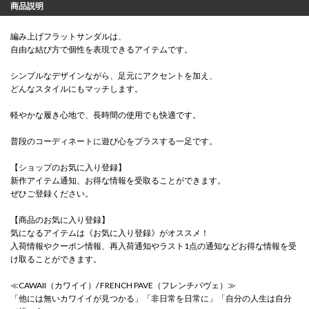
商品説明
編み上げフラットサンダルは、
自由な結び方で個性を表現できるアイテムです。
シンプルなデザインながら、足元にアクセントを加え、
どんなスタイルにもマッチします。
軽やかな履き心地で、長時間の使用でも快適です。
普段のコーディネートに遊び心をプラスする一足です。
【ショップのお気に入り登録】
新作アイテム通知、お得な情報を受取ることができます。
ぜひご登録ください。
【商品のお気に入り登録】
気になるアイテムは《お気に入り登録》がオススメ！
入荷情報やクーポン情報、再入荷通知やラスト1点の通知などお得な情報を受
け取ることができます。
≪CAWAII（カワイイ）/ FRENCH PAVE（フレンチパヴェ）≫
「他には無いカワイイが見つかる」「非日常を日常に」「自分の人生は自分