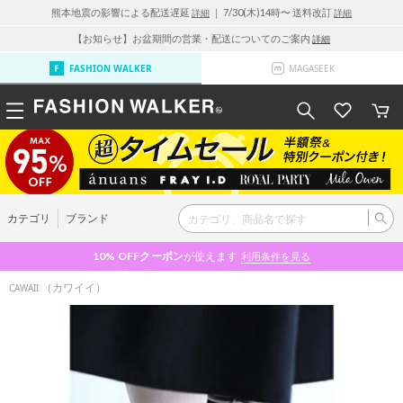
熊本地震の影響による配送遅延
｜ 7/30(木)14時〜 送料改訂
詳細
詳細
【お知らせ】お盆期間の営業・配送についてのご案内
詳細
FASHION WALKER
MAGASEEK
カテゴリ
ブランド
10% OFF
クーポン
が使えます
利用条件を見る
（カワイイ）
CAWAII