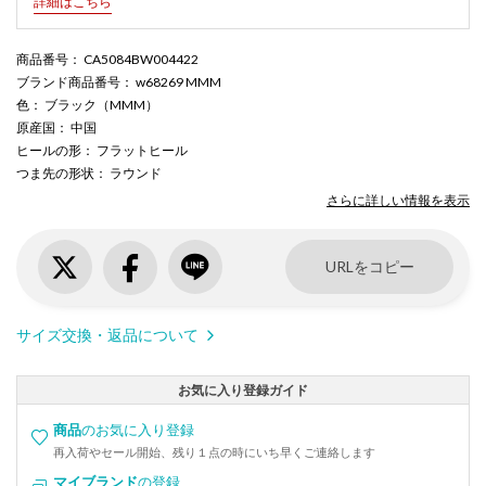
詳細はこちら
商品番号
： CA5084BW004422
ブランド商品番号
： w68269 MMM
色
： ブラック（MMM）
原産国
： 中国
ヒールの形
： フラットヒール
つま先の形状
： ラウンド
さらに詳しい情報を表示
URLをコピー
サイズ交換・返品について
お気に入り登録ガイド
商品
のお気に入り登録
再入荷やセール開始、残り１点の時にいち早くご連絡します
マイブランド
の登録