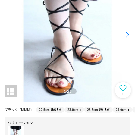
1
/
21
0
22.5cm
残り3点
23.0cm
○
23.5cm
残り3点
24.0cm
○
ブラック（MMM）
バリエーション