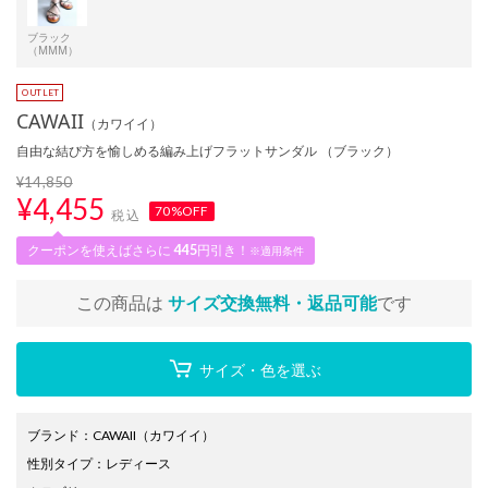
ブラック
（MMM）
CAWAII
（カワイイ）
自由な結び方を愉しめる編み上げフラットサンダル （ブラック）
¥14,850
¥
4,455
70%OFF
税込
クーポンを使えばさらに
445
円引き！
※適用条件
この商品は
サイズ交換無料・返品可能
です
サイズ・色を選ぶ
ブランド
：
CAWAII
（カワイイ）
性別タイプ
：
レディース