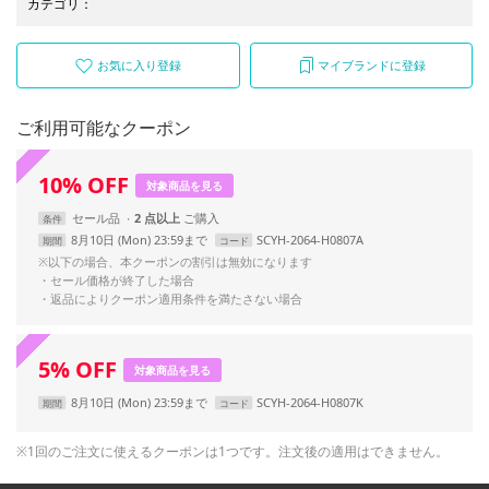
カテゴリ
：
お気に入り登録
マイブランドに登録
ご利用可能なクーポン
10
%
OFF
対象商品を見る
セール品
2 点以上
条件
8月10日 (Mon) 23:59まで
SCYH-2064-H0807A
期間
コード
※以下の場合、本クーポンの割引は無効になります
・セール価格が終了した場合
・返品によりクーポン適用条件を満たさない場合
5
%
OFF
対象商品を見る
8月10日 (Mon) 23:59まで
SCYH-2064-H0807K
期間
コード
※1回のご注文に使えるクーポンは1つです。注文後の適用はできません。