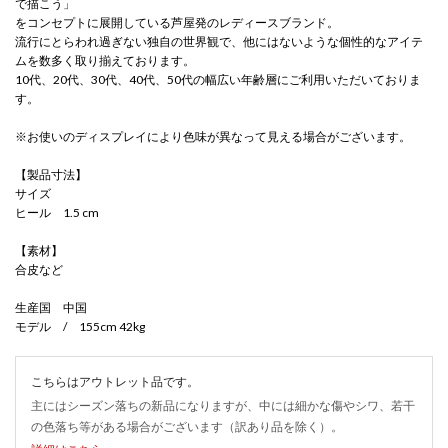
で描こう」
をコンセプトに展開している芦屋発のレディースブランド。
流行にとらわれ過ぎない独自の世界観で、他にはないような個性的なアイテ
ムを数多く取り揃えております。
10代、20代、30代、40代、50代の幅広い年齢層にご利用いただいておりま
す。
※お使いのディスプレイにより色味が異なって見える場合がございます。
【製品寸法】
サイズ
ヒール 1.5 cm
【素材】
合皮など
生産国 中国
モデル / 155cm 42kg
こちらはアウトレット品です。
主にはシーズン落ちの新品になりますが、中には細かな傷やシワ、若干
の色落ち等がある場合がございます（訳あり品を除く）。