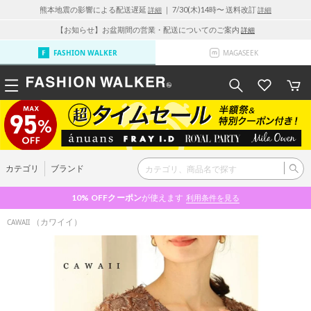
熊本地震の影響による配送遅延
｜ 7/30(木)14時〜 送料改訂
詳細
詳細
【お知らせ】お盆期間の営業・配送についてのご案内
詳細
FASHION WALKER
MAGASEEK
カテゴリ
ブランド
10% OFF
クーポン
が使えます
利用条件を見る
（カワイイ）
CAWAII