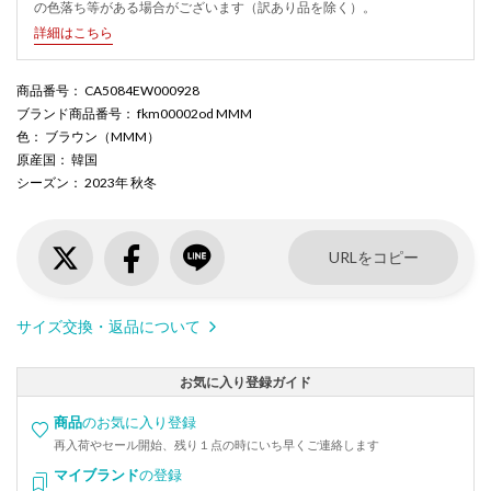
の色落ち等がある場合がございます（訳あり品を除く）。
詳細はこちら
商品番号
： CA5084EW000928
ブランド商品番号
： fkm00002od MMM
色
： ブラウン（MMM）
原産国
： 韓国
シーズン
： 2023年 秋冬
URLをコピー
サイズ交換・返品について
お気に入り登録ガイド
商品
のお気に入り登録
再入荷やセール開始、残り１点の時にいち早くご連絡します
マイブランド
の登録