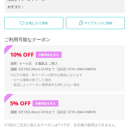
カテゴリ
：
お気に入り登録
マイブランドに登録
ご利用可能なクーポン
10
%
OFF
対象商品を見る
セール品
2 点以上
条件
8月10日 (Mon) 23:59まで
SCYH-2064-H0807A
期間
コード
※以下の場合、本クーポンの割引は無効になります
・セール価格が終了した場合
・返品によりクーポン適用条件を満たさない場合
5
%
OFF
対象商品を見る
8月10日 (Mon) 23:59まで
SCYH-2064-H0807K
期間
コード
※1回のご注文に使えるクーポンは1つです。注文後の適用はできません。