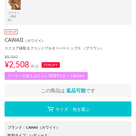
ブラウン
（MM
M）
CAWAII
（カワイイ）
スクエア縁取るフリンジプルオーバートップス （ブラウン）
¥8,360
¥
2,508
70%OFF
税込
クーポンを使えばさらに
250
円引き！
※適用条件
この商品は
返品可能
です
サイズ・色を選ぶ
ブランド
：
CAWAII
（カワイイ）
性別タイプ
：
レディース