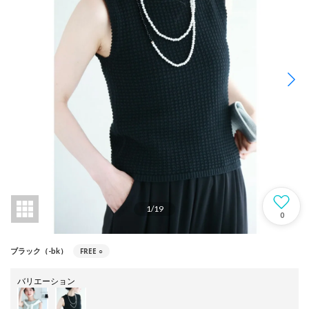
1
/
19
0
FREE
○
ブラック（-bk）
バリエーション