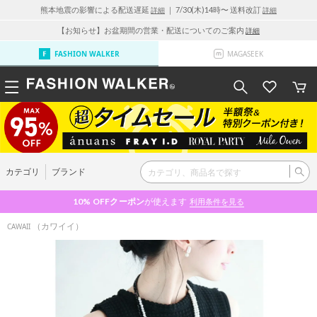
熊本地震の影響による配送遅延
｜ 7/30(木)14時〜 送料改訂
詳細
詳細
【お知らせ】お盆期間の営業・配送についてのご案内
詳細
FASHION WALKER
MAGASEEK
カテゴリ
ブランド
10% OFF
クーポン
が使えます
利用条件を見る
（カワイイ）
CAWAII