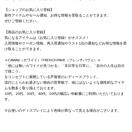
【ショップのお気に入り登録】
新作アイテムやセール通知、お得な情報を受取ることができます。
ぜひご登録ください。
【商品のお気に入り登録】
気になるアイテムは《お気に入り登録》がオススメ！
入荷情報やクーポン情報、再入荷通知やラスト1点の通知などお得な情報を受
け取ることができます。
≪CAWAII（カワイイ）/ FRENCH PAVE（フレンチパヴェ）≫
「他には無いカワイイが見つかる」「非日常を日常に」「自分の人生は自分
で描こう」
をコンセプトに展開している芦屋発のレディースブランド。
流行にとらわれ過ぎない独自の世界観で、他にはないような個性的なアイテ
ムを数多く取り揃えております。
10代、20代、30代、40代、50代の幅広い年齢層にご利用いただいておりま
す。
※お使いのディスプレイにより色味が異なって見える場合がございます。