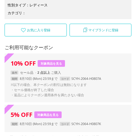
性別タイプ
：
レディース
カテゴリ
：
お気に入り登録
マイブランドに登録
ご利用可能なクーポン
10
%
OFF
対象商品を見る
セール品
2 点以上
条件
8月10日 (Mon) 23:59まで
SCYH-2064-H0807A
期間
コード
※以下の場合、本クーポンの割引は無効になります
・セール価格が終了した場合
・返品によりクーポン適用条件を満たさない場合
5
%
OFF
対象商品を見る
8月10日 (Mon) 23:59まで
SCYH-2064-H0807K
期間
コード