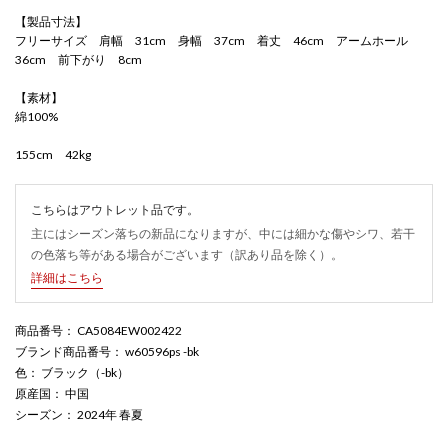
【製品寸法】
フリーサイズ 肩幅 31cm 身幅 37cm 着丈 46cm アームホール
36cm 前下がり 8cm
【素材】
綿100%
155cm 42kg
こちらはアウトレット品です。
主にはシーズン落ちの新品になりますが、中には細かな傷やシワ、若干
の色落ち等がある場合がございます（訳あり品を除く）。
詳細はこちら
商品番号
： CA5084EW002422
ブランド商品番号
： w60596ps -bk
色
： ブラック（-bk）
原産国
： 中国
シーズン
： 2024年 春夏