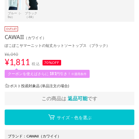
ブルー（-
ブラック
bu）
（-bk）
CAWAII
（カワイイ）
ぽこぽこサマーニットの短丈カットソートップス （ブラック）
¥6,040
¥
1,811
70%OFF
税込
クーポンを使えばさらに
181
円引き！
※適用条件
ポスト投函対象品 (単品注文の場合)
この商品は
返品可能
です
サイズ・色を選ぶ
ブランド
：
CAWAII
（カワイイ）