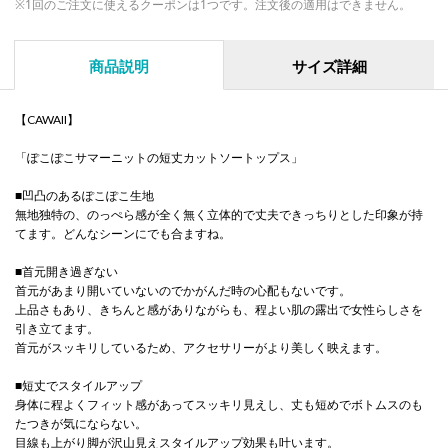
※1回のご注文に使えるクーポンは1つです。注文後の適用はできません。
商品説明
サイズ詳細
【CAWAII】
「ぽこぽこサマーニットの短丈カットソートップス」
■凹凸のあるぽこぽこ生地
無地独特の、のっぺら感が全く無く立体的で丈夫できっちりとした印象が持
てます。どんなシーンにでも合ますね。
■首元開き過ぎない
首元があまり開いていないのでかがんだ時の心配もないです。
上品さもあり、きちんと感がありながらも、程よい肌の露出で女性らしさを
引き立てます。
首元がスッキリしているため、アクセサリーがより美しく映えます。
■短丈でスタイルアップ
身体に程よくフィット感があってスッキリ見えし、丈も短めでボトムスのも
たつきが気にならない。
目線も上がり脚が沢山見えスタイルアップ効果も叶います。