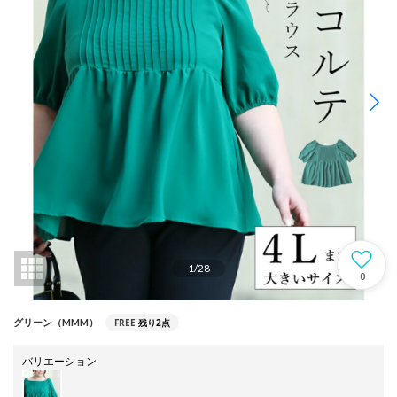
1
/
28
0
FREE
残り2点
グリーン（MMM）
バリエーション