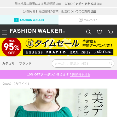
熊本地震の影響による配送遅延
｜ 7/30(木)14時〜 送料改訂
詳細
詳細
【お知らせ】お盆期間の営業・配送についてのご案内
詳細
FASHION WALKER
MAGASEEK
カテゴリ
ブランド
10% OFF
クーポン
が使えます
利用条件を見る
（カワイイ）
CAWAII