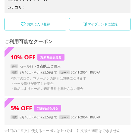
カテゴリ
：
お気に入り登録
マイブランドに登録
ご利用可能なクーポン
10
%
OFF
対象商品を見る
セール品
2 点以上
条件
8月10日 (Mon) 23:59まで
SCYH-2064-H0807A
期間
コード
※以下の場合、本クーポンの割引は無効になります
・セール価格が終了した場合
・返品によりクーポン適用条件を満たさない場合
5
%
OFF
対象商品を見る
8月10日 (Mon) 23:59まで
SCYH-2064-H0807K
期間
コード
※1回のご注文に使えるクーポンは1つです。注文後の適用はできません。