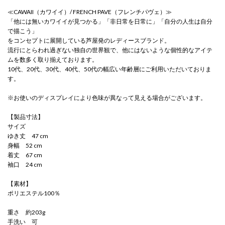
≪CAWAII（カワイイ）/ FRENCH PAVE（フレンチパヴェ）≫
「他には無いカワイイが見つかる」「非日常を日常に」「自分の人生は自分
で描こう」
をコンセプトに展開している芦屋発のレディースブランド。
流行にとらわれ過ぎない独自の世界観で、他にはないような個性的なアイテ
ムを数多く取り揃えております。
10代、20代、30代、40代、50代の幅広い年齢層にご利用いただいておりま
す。
※お使いのディスプレイにより色味が異なって見える場合がございます。
【製品寸法】
サイズ
ゆき丈 47 cm
身幅 52 cm
着丈 67 cm
袖口 24 cm
【素材】
ポリエステル100％
重さ 約203g
手洗い 可