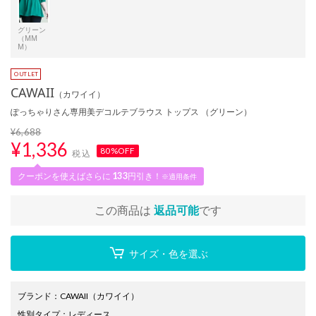
グリーン
（MM
M）
CAWAII
（カワイイ）
ぽっちゃりさん専用美デコルテブラウス トップス （グリーン）
¥6,688
¥
1,336
80%OFF
税込
クーポンを使えばさらに
133
円引き！
※適用条件
この商品は
返品可能
です
サイズ・色を選ぶ
ブランド
：
CAWAII
（カワイイ）
性別タイプ
：
レディース